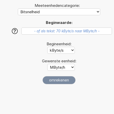
Meeteenhedencategorie:
Beginwaarde:
?
Begineenheid:
Gewenste eenheid: