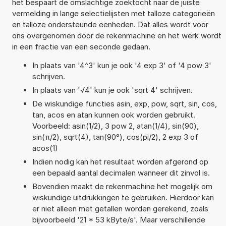
het bespaart de omslachtige zoektocht naar de juiste
vermelding in lange selectielijsten met talloze categorieën
en talloze ondersteunde eenheden. Dat alles wordt voor
ons overgenomen door de rekenmachine en het werk wordt
in een fractie van een seconde gedaan.
In plaats van '4^3' kun je ook '4 exp 3' of '4 pow 3'
schrijven.
In plaats van '√4' kun je ook 'sqrt 4' schrijven.
De wiskundige functies asin, exp, pow, sqrt, sin, cos,
tan, acos en atan kunnen ook worden gebruikt.
Voorbeeld: asin(1/2), 3 pow 2, atan(1/4), sin(90),
sin(π/2), sqrt(4), tan(90°), cos(pi/2), 2 exp 3 of
acos(1)
Indien nodig kan het resultaat worden afgerond op
een bepaald aantal decimalen wanneer dit zinvol is.
Bovendien maakt de rekenmachine het mogelijk om
wiskundige uitdrukkingen te gebruiken. Hierdoor kan
er niet alleen met getallen worden gerekend, zoals
bijvoorbeeld '21 * 53 kByte/s'. Maar verschillende