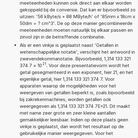
meeteenheden kunnen ook direct aan elkaar worden
gekoppeld bij de conversie. Dat kan er bijvoorbeeld zo
uitzien: '56 kByte/s + 88 MByte/h' of '85mm x 18cm x
50dm = ? cm^3'. De op deze manier gecombineerde
meeteenheden moeten natuurlijk bij elkaar passen en
zinvol zijn in de betreffende combinatie.
Als er een vinkje is geplaatst naast 'Getallen in
wetenschappelijke notatie', verschijnt het antwoord in
zwevendekommanotatie. Bijvoorbeeld, 1,314 133 321
21
374 7
×
10
. Voor deze presentatievorm wordt het
getal gesegmenteerd in een exponent, hier 21, en het
eigenlijke getal, hier 1,314 133 321 374 7. Voor
apparaten waarop de mogelijkheden voor het
weergeven van getallen beperkt is, zoals bijvoorbeeld
bij zakrekenmachines, worden getallen ook
weergegeven als 1,314 133 321 374 7E+21. Dit maakt
met name zeer grote en zeer kleine aantallen
gemakkelijker leesbaar. Indien op deze plaats geen
vinkje is geplaatst, dan wordt het resultaat op de
gebruikelijke manier weergegeven. Voor het