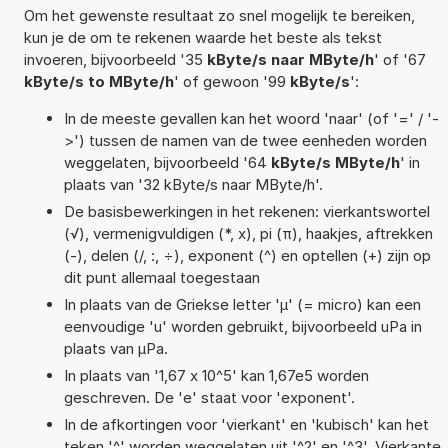
Om het gewenste resultaat zo snel mogelijk te bereiken,
kun je de om te rekenen waarde het beste als tekst
invoeren, bijvoorbeeld '35
kByte/s naar MByte/h
' of '67
kByte/s to MByte/h
' of gewoon '99
kByte/s
':
In de meeste gevallen kan het woord 'naar' (of '=' / '-
>') tussen de namen van de twee eenheden worden
weggelaten, bijvoorbeeld '64
kByte/s MByte/h
' in
plaats van '32 kByte/s naar MByte/h'.
De basisbewerkingen in het rekenen: vierkantswortel
(√), vermenigvuldigen (*, x), pi (π), haakjes, aftrekken
(-), delen (/, :, ÷), exponent (^) en optellen (+) zijn op
dit punt allemaal toegestaan
In plaats van de Griekse letter 'µ' (= micro) kan een
eenvoudige 'u' worden gebruikt, bijvoorbeeld uPa in
plaats van µPa.
In plaats van '1,67 x 10^5' kan 1,67e5 worden
geschreven. De 'e' staat voor 'exponent'.
In de afkortingen voor 'vierkant' en 'kubisch' kan het
teken '^' worden weggelaten uit '^2' en '^3'. Vierkante