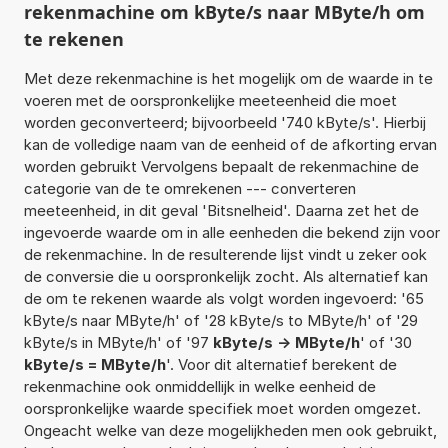
rekenmachine om kByte/s naar MByte/h om
te rekenen
Met deze rekenmachine is het mogelijk om de waarde in te
voeren met de oorspronkelijke meeteenheid die moet
worden geconverteerd; bijvoorbeeld '740 kByte/s'. Hierbij
kan de volledige naam van de eenheid of de afkorting ervan
worden gebruikt Vervolgens bepaalt de rekenmachine de
categorie van de te omrekenen --- converteren
meeteenheid, in dit geval 'Bitsnelheid'. Daarna zet het de
ingevoerde waarde om in alle eenheden die bekend zijn voor
de rekenmachine. In de resulterende lijst vindt u zeker ook
de conversie die u oorspronkelijk zocht. Als alternatief kan
de om te rekenen waarde als volgt worden ingevoerd: '65
kByte/s naar MByte/h' of '28 kByte/s to MByte/h' of '29
kByte/s in MByte/h' of '97
kByte/s -> MByte/h
' of '30
kByte/s = MByte/h
'. Voor dit alternatief berekent de
rekenmachine ook onmiddellijk in welke eenheid de
oorspronkelijke waarde specifiek moet worden omgezet.
Ongeacht welke van deze mogelijkheden men ook gebruikt,