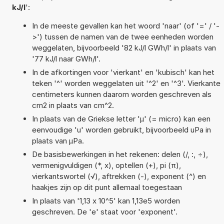
kJ/l
':
In de meeste gevallen kan het woord 'naar' (of '=' / '-
>') tussen de namen van de twee eenheden worden
weggelaten, bijvoorbeeld '82 kJ/l GWh/l' in plaats van
'77 kJ/l naar GWh/l'.
In de afkortingen voor 'vierkant' en 'kubisch' kan het
teken '^' worden weggelaten uit '^2' en '^3'. Vierkante
centimeters kunnen daarom worden geschreven als
cm2 in plaats van cm^2.
In plaats van de Griekse letter 'µ' (= micro) kan een
eenvoudige 'u' worden gebruikt, bijvoorbeeld uPa in
plaats van µPa.
De basisbewerkingen in het rekenen: delen (/, :, ÷),
vermenigvuldigen (*, x), optellen (+), pi (π),
vierkantswortel (√), aftrekken (-), exponent (^) en
haakjes zijn op dit punt allemaal toegestaan
In plaats van '1,13 x 10^5' kan 1,13e5 worden
geschreven. De 'e' staat voor 'exponent'.