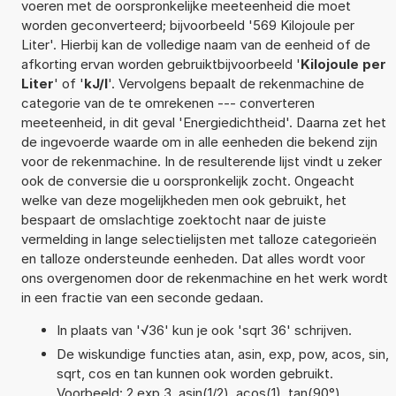
voeren met de oorspronkelijke meeteenheid die moet
worden geconverteerd; bijvoorbeeld '569 Kilojoule per
Liter'. Hierbij kan de volledige naam van de eenheid of de
afkorting ervan worden gebruiktbijvoorbeeld '
Kilojoule per
Liter
' of '
kJ/l
'. Vervolgens bepaalt de rekenmachine de
categorie van de te omrekenen --- converteren
meeteenheid, in dit geval 'Energiedichtheid'. Daarna zet het
de ingevoerde waarde om in alle eenheden die bekend zijn
voor de rekenmachine. In de resulterende lijst vindt u zeker
ook de conversie die u oorspronkelijk zocht. Ongeacht
welke van deze mogelijkheden men ook gebruikt, het
bespaart de omslachtige zoektocht naar de juiste
vermelding in lange selectielijsten met talloze categorieën
en talloze ondersteunde eenheden. Dat alles wordt voor
ons overgenomen door de rekenmachine en het werk wordt
in een fractie van een seconde gedaan.
In plaats van '√36' kun je ook 'sqrt 36' schrijven.
De wiskundige functies atan, asin, exp, pow, acos, sin,
sqrt, cos en tan kunnen ook worden gebruikt.
Voorbeeld: 2 exp 3, asin(1/2), acos(1), tan(90°),