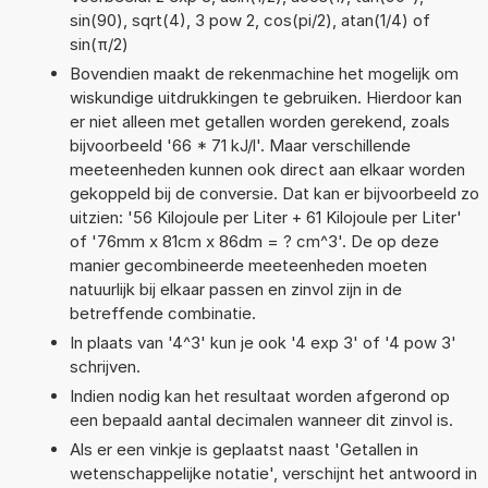
sin(90), sqrt(4), 3 pow 2, cos(pi/2), atan(1/4) of
sin(π/2)
Bovendien maakt de rekenmachine het mogelijk om
wiskundige uitdrukkingen te gebruiken. Hierdoor kan
er niet alleen met getallen worden gerekend, zoals
bijvoorbeeld '66 * 71 kJ/l'. Maar verschillende
meeteenheden kunnen ook direct aan elkaar worden
gekoppeld bij de conversie. Dat kan er bijvoorbeeld zo
uitzien: '56 Kilojoule per Liter + 61 Kilojoule per Liter'
of '76mm x 81cm x 86dm = ? cm^3'. De op deze
manier gecombineerde meeteenheden moeten
natuurlijk bij elkaar passen en zinvol zijn in de
betreffende combinatie.
In plaats van '4^3' kun je ook '4 exp 3' of '4 pow 3'
schrijven.
Indien nodig kan het resultaat worden afgerond op
een bepaald aantal decimalen wanneer dit zinvol is.
Als er een vinkje is geplaatst naast 'Getallen in
wetenschappelijke notatie', verschijnt het antwoord in