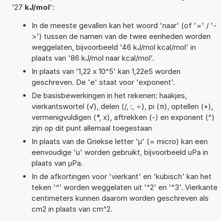
'27
kJ/mol
':
In de meeste gevallen kan het woord 'naar' (of '=' / '-
>') tussen de namen van de twee eenheden worden
weggelaten, bijvoorbeeld '46 kJ/mol kcal/mol' in
plaats van '86 kJ/mol naar kcal/mol'.
In plaats van '1,22 x 10^5' kan 1,22e5 worden
geschreven. De 'e' staat voor 'exponent'.
De basisbewerkingen in het rekenen: haakjes,
vierkantswortel (√), delen (/, :, ÷), pi (π), optellen (+),
vermenigvuldigen (*, x), aftrekken (-) en exponent (^)
zijn op dit punt allemaal toegestaan
In plaats van de Griekse letter 'µ' (= micro) kan een
eenvoudige 'u' worden gebruikt, bijvoorbeeld uPa in
plaats van µPa.
In de afkortingen voor 'vierkant' en 'kubisch' kan het
teken '^' worden weggelaten uit '^2' en '^3'. Vierkante
centimeters kunnen daarom worden geschreven als
cm2 in plaats van cm^2.