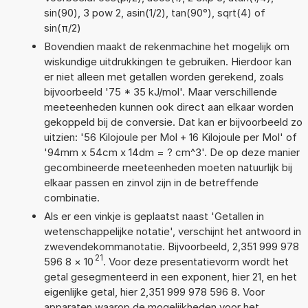
sin(90), 3 pow 2, asin(1/2), tan(90°), sqrt(4) of
sin(π/2)
Bovendien maakt de rekenmachine het mogelijk om
wiskundige uitdrukkingen te gebruiken. Hierdoor kan
er niet alleen met getallen worden gerekend, zoals
bijvoorbeeld '75 * 35 kJ/mol'. Maar verschillende
meeteenheden kunnen ook direct aan elkaar worden
gekoppeld bij de conversie. Dat kan er bijvoorbeeld zo
uitzien: '56 Kilojoule per Mol + 16 Kilojoule per Mol' of
'94mm x 54cm x 14dm = ? cm^3'. De op deze manier
gecombineerde meeteenheden moeten natuurlijk bij
elkaar passen en zinvol zijn in de betreffende
combinatie.
Als er een vinkje is geplaatst naast 'Getallen in
wetenschappelijke notatie', verschijnt het antwoord in
zwevendekommanotatie. Bijvoorbeeld, 2,351 999 978
21
596 8
×
10
. Voor deze presentatievorm wordt het
getal gesegmenteerd in een exponent, hier 21, en het
eigenlijke getal, hier 2,351 999 978 596 8. Voor
apparaten waarop de mogelijkheden voor het