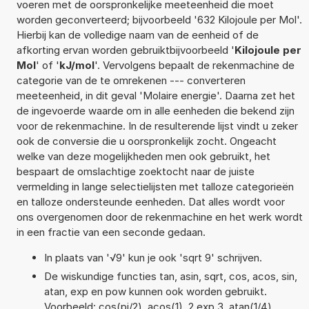
voeren met de oorspronkelijke meeteenheid die moet
worden geconverteerd; bijvoorbeeld '632 Kilojoule per Mol'.
Hierbij kan de volledige naam van de eenheid of de
afkorting ervan worden gebruiktbijvoorbeeld '
Kilojoule per
Mol
' of '
kJ/mol
'. Vervolgens bepaalt de rekenmachine de
categorie van de te omrekenen --- converteren
meeteenheid, in dit geval 'Molaire energie'. Daarna zet het
de ingevoerde waarde om in alle eenheden die bekend zijn
voor de rekenmachine. In de resulterende lijst vindt u zeker
ook de conversie die u oorspronkelijk zocht. Ongeacht
welke van deze mogelijkheden men ook gebruikt, het
bespaart de omslachtige zoektocht naar de juiste
vermelding in lange selectielijsten met talloze categorieën
en talloze ondersteunde eenheden. Dat alles wordt voor
ons overgenomen door de rekenmachine en het werk wordt
in een fractie van een seconde gedaan.
In plaats van '√9' kun je ook 'sqrt 9' schrijven.
De wiskundige functies tan, asin, sqrt, cos, acos, sin,
atan, exp en pow kunnen ook worden gebruikt.
Voorbeeld: cos(pi/2), acos(1), 2 exp 3, atan(1/4),