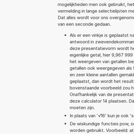
mogelijkheden men ook gebruikt, het
vermelding in lange selectielijsten 
Dat alles wordt voor ons overgenome
van een seconde gedaan.
Als er een vinkje is geplaatst n
antwoord in zwevendekommanot
deze presentatievorm wordt he
eigenlijke getal, hier 9,967 9
het weergeven van getallen bep
getallen ook weergegeven als 
en zeer kleine aantallen gemakk
geplaatst, dan wordt het resul
bovenstaande voorbeeld zou he
Onafhankelijk van de presentat
deze calculator 14 plaatsen. 
moeten zijn.
In plaats van '√16' kun je ook 's
De wiskundige functies pow, sqr
worden gebruikt. Voorbeeld: ata