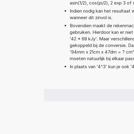
asin(1/2), cos(pi/2), 2 exp 3 of 
Indien nodig kan het resultaat
wanneer dit zinvol is.
Bovendien maakt de rekenmachi
gebruiken. Hierdoor kan er nie
'42 * 68 kJy'. Maar verschill
gekoppeld bij de conversie. Dat
'94mm x 21cm x 47dm = ? cm^
moeten natuurlijk bij elkaar pa
In plaats van '4^3' kun je ook '