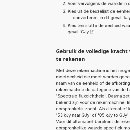
Voer vervolgens de waarde in d
Kies uit de keuzelijst de eenh
-- converteren, in dit geval '
kJ
Kies ten slotte de eenheid waa
geval '
GJy
'.
Gebruik de volledige krach
te rekenen
Met deze rekenmachine is het mogeli
meeteenheid die moet worden geconve
naam van de eenheid of de afkorting
rekenmachine de categorie van de te
'Spectrale fluxdichtheid'. Daarna ze
bekend zijn voor de rekenmachine. In 
oorspronkelijk zocht. Als alternatie
'53 kJy naar GJy' of '85 kJy to GJy' 
Voor dit alternatief berekent de rek
oorspronkelijke waarde specifiek 