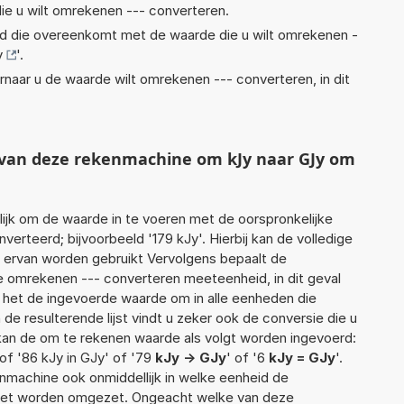
ie u wilt omrekenen --- converteren.
eid die overeenkomt met de waarde die u wilt omrekenen -
y
'.
rnaar u de waarde wilt omrekenen --- converteren, in dit
t van deze rekenmachine om kJy naar GJy om
jk om de waarde in te voeren met de oorspronkelijke
rteerd; bijvoorbeeld '179 kJy'. Hierbij kan de volledige
 ervan worden gebruikt Vervolgens bepaalt de
 omrekenen --- converteren meeteenheid, in dit geval
t het de ingevoerde waarde om in alle eenheden die
de resulterende lijst vindt u zeker ook de conversie die u
f kan de om te rekenen waarde als volgt worden ingevoerd:
of '86 kJy in GJy' of '79
kJy -> GJy
' of '6
kJy = GJy
'.
enmachine ook onmiddellijk in welke eenheid de
moet worden omgezet. Ongeacht welke van deze