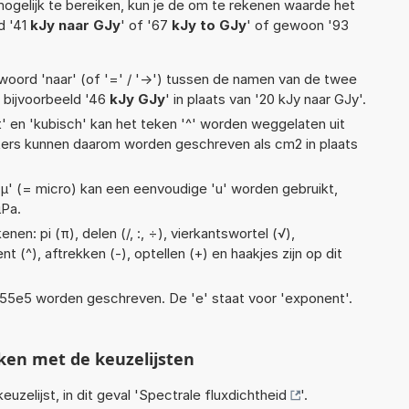
ogelijk te bereiken, kun je de om te rekenen waarde het
d '41
kJy naar GJy
' of '67
kJy to GJy
' of gewoon '93
woord 'naar' (of '=' / '->') tussen de namen van de twee
bijvoorbeeld '46
kJy GJy
' in plaats van '20 kJy naar GJy'.
t' en 'kubisch' kan het teken '^' worden weggelaten uit
eters kunnen daarom worden geschreven als cm2 in plaats
 'µ' (= micro) kan een eenvoudige 'u' worden gebruikt,
µPa.
en: pi (π), delen (/, :, ÷), vierkantswortel (√),
t (^), aftrekken (-), optellen (+) en haakjes zijn op dit
 1,55e5 worden geschreven. De 'e' staat voor 'exponent'.
ken met de keuzelijsten
euzelijst, in dit geval '
Spectrale fluxdichtheid
'.