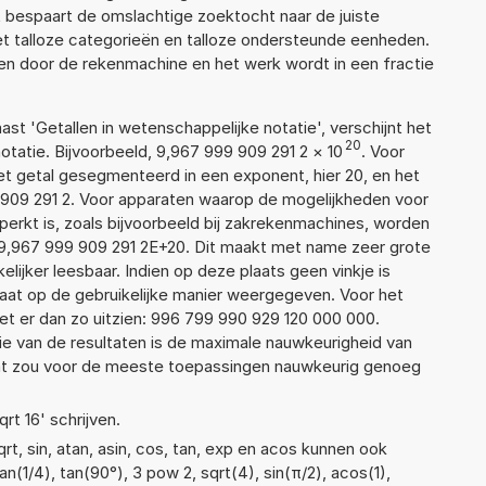
 bespaart de omslachtige zoektocht naar de juiste
met talloze categorieën en talloze ondersteunde eenheden.
n door de rekenmachine en het werk wordt in een fractie
aast 'Getallen in wetenschappelijke notatie', verschijnt het
20
atie. Bijvoorbeeld, 9,967 999 909 291 2
×
10
. Voor
t getal gesegmenteerd in een exponent, hier 20, en het
99 909 291 2. Voor apparaten waarop de mogelijkheden voor
erkt is, zoals bijvoorbeeld bij zakrekenmachines, worden
9,967 999 909 291 2E+20. Dit maakt met name zeer grote
elijker leesbaar. Indien op deze plaats geen vinkje is
taat op de gebruikelijke manier weergegeven. Voor het
t er dan zo uitzien: 996 799 990 929 120 000 000.
ie van de resultaten is de maximale nauwkeurigheid van
Dat zou voor de meeste toepassingen nauwkeurig genoeg
qrt 16' schrijven.
t, sin, atan, asin, cos, tan, exp en acos kunnen ook
n(1/4), tan(90°), 3 pow 2, sqrt(4), sin(π/2), acos(1),