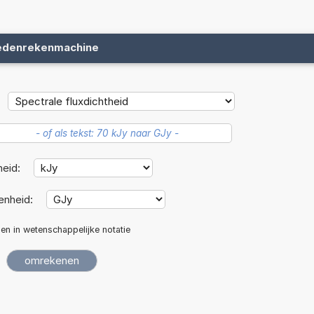
edenrekenmachine
heid:
enheid:
len in wetenschappelijke notatie