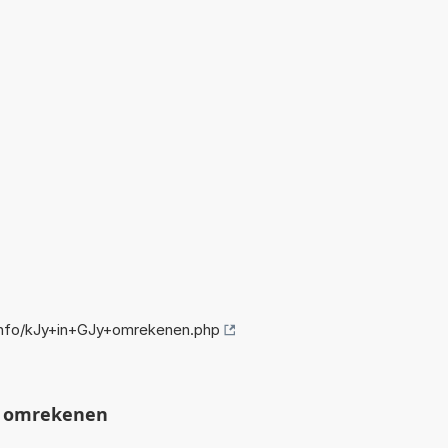
nfo/kJy+in+GJy+omrekenen.php
y omrekenen