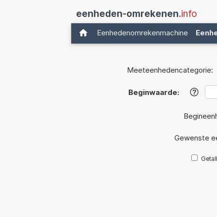
eenheden-omrekenen
.info
Eenhedenomrekenmachine
Eenh
Meeteenhedencategorie:
Beginwaarde:
?
Begineen
Gewenste e
Getal