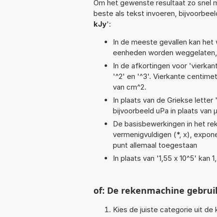
Om het gewenste resultaat zo snel m
beste als tekst invoeren, bijvoorbeel
kJy
':
In de meeste gevallen kan het 
eenheden worden weggelaten, 
In de afkortingen voor 'vierkan
'^2' en '^3'. Vierkante centim
van cm^2.
In plaats van de Griekse letter
bijvoorbeeld uPa in plaats van 
De basisbewerkingen in het reken
vermenigvuldigen (*, x), exponen
punt allemaal toegestaan
In plaats van '1,55 x 10^5' kan
of: De rekenmachine gebrui
Kies de juiste categorie uit de k