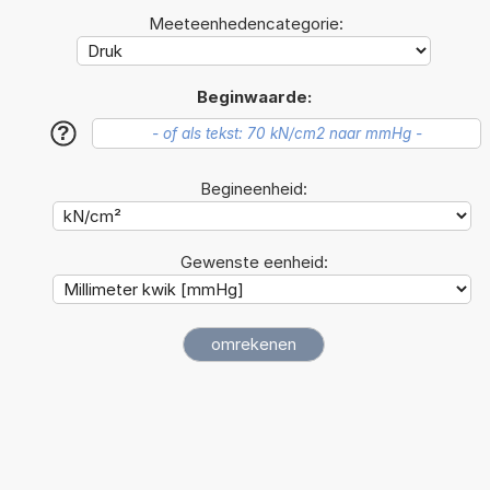
Meeteenhedencategorie:
Beginwaarde:
?
Begineenheid:
Gewenste eenheid: