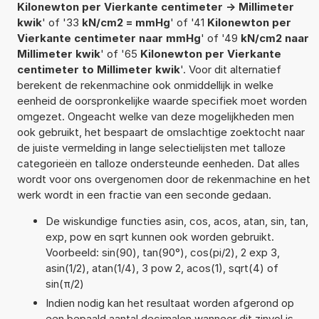
Kilonewton per Vierkante centimeter -> Millimeter
kwik
' of '33
kN/cm2 = mmHg
' of '41
Kilonewton per
Vierkante centimeter naar mmHg
' of '49
kN/cm2 naar
Millimeter kwik
' of '65
Kilonewton per Vierkante
centimeter to Millimeter kwik
'. Voor dit alternatief
berekent de rekenmachine ook onmiddellijk in welke
eenheid de oorspronkelijke waarde specifiek moet worden
omgezet. Ongeacht welke van deze mogelijkheden men
ook gebruikt, het bespaart de omslachtige zoektocht naar
de juiste vermelding in lange selectielijsten met talloze
categorieën en talloze ondersteunde eenheden. Dat alles
wordt voor ons overgenomen door de rekenmachine en het
werk wordt in een fractie van een seconde gedaan.
De wiskundige functies asin, cos, acos, atan, sin, tan,
exp, pow en sqrt kunnen ook worden gebruikt.
Voorbeeld: sin(90), tan(90°), cos(pi/2), 2 exp 3,
asin(1/2), atan(1/4), 3 pow 2, acos(1), sqrt(4) of
sin(π/2)
Indien nodig kan het resultaat worden afgerond op
een bepaald aantal decimalen wanneer dit zinvol is.