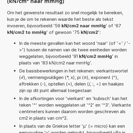
(kN/cm² naar mmHg)
Om het gewenste resultaat zo snel mogelijk te bereiken,
kun je de om te rekenen waarde het beste als tekst
invoeren, bijvoorbeeld '59
kN/cm2 naar mmHg
' of '67
kN/cm2 to mmHg
' of gewoon '75
kN/cm2
':
In de meeste gevallen kan het woord 'naar' (of '=' / '-
>') tussen de namen van de twee eenheden worden
weggelaten, bijvoorbeeld '91
kN/cm2 mmHg
' in
plaats van '83 kN/cm2 naar mmHg'.
De basisbewerkingen in het rekenen: vierkantswortel
(√), vermenigvuldigen (*, x), pi (π), exponent (^),
aftrekken (-), optellen (+), delen (/, :, ÷) en haakjes
zijn op dit punt allemaal toegestaan
In de afkortingen voor 'vierkant' en 'kubisch' kan het
teken '^' worden weggelaten uit '^2' en '^3'. Vierkante
centimeters kunnen daarom worden geschreven als
cm2 in plaats van cm^2.
In plaats van de Griekse letter 'µ' (= micro) kan een
eenvoudige 'u' worden gebruikt, bijvoorbeeld uPa in