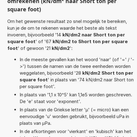
omrekenen (kN/dm² naar Short ton per
square foot)
Om het gewenste resultaat zo snel mogelijk te bereiken,
kun je de om te rekenen waarde het beste als tekst
invoeren, bijvoorbeeld '14
kN/dm2 naar Short ton per
square foot
' of '67
kN/dm2 to Short ton per square
foot
' of gewoon '21
kN/dm2
':
In de meeste gevallen kan het woord 'naar' (of '=' / '-
>') tussen de namen van de twee eenheden worden
weggelaten, bijvoorbeeld '28
kN/dm2 Short ton per
square foot
' in plaats van '74 kN/dm2 naar Short ton
per square foot'.
In plaats van '1,1 x 10^5' kan 1,1e5 worden geschreven.
De 'e' staat voor 'exponent'.
In plaats van de Griekse letter 'µ' (= micro) kan een
eenvoudige 'u' worden gebruikt, bijvoorbeeld uPa in
plaats van µPa.
In de afkortingen voor 'vierkant' en 'kubisch' kan het