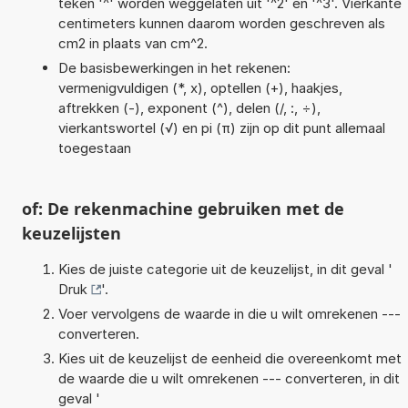
teken '^' worden weggelaten uit '^2' en '^3'. Vierkante
centimeters kunnen daarom worden geschreven als
cm2 in plaats van cm^2.
De basisbewerkingen in het rekenen:
vermenigvuldigen (*, x), optellen (+), haakjes,
aftrekken (-), exponent (^), delen (/, :, ÷),
vierkantswortel (√) en pi (π) zijn op dit punt allemaal
toegestaan
of: De rekenmachine gebruiken met de
keuzelijsten
Kies de juiste categorie uit de keuzelijst, in dit geval '
Druk
'.
Voer vervolgens de waarde in die u wilt omrekenen ---
converteren.
Kies uit de keuzelijst de eenheid die overeenkomt met
de waarde die u wilt omrekenen --- converteren, in dit
geval '