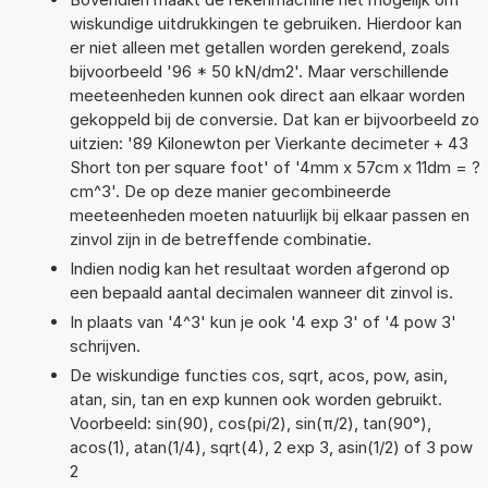
wiskundige uitdrukkingen te gebruiken. Hierdoor kan
er niet alleen met getallen worden gerekend, zoals
bijvoorbeeld '96 * 50 kN/dm2'. Maar verschillende
meeteenheden kunnen ook direct aan elkaar worden
gekoppeld bij de conversie. Dat kan er bijvoorbeeld zo
uitzien: '89 Kilonewton per Vierkante decimeter + 43
Short ton per square foot' of '4mm x 57cm x 11dm = ?
cm^3'. De op deze manier gecombineerde
meeteenheden moeten natuurlijk bij elkaar passen en
zinvol zijn in de betreffende combinatie.
Indien nodig kan het resultaat worden afgerond op
een bepaald aantal decimalen wanneer dit zinvol is.
In plaats van '4^3' kun je ook '4 exp 3' of '4 pow 3'
schrijven.
De wiskundige functies cos, sqrt, acos, pow, asin,
atan, sin, tan en exp kunnen ook worden gebruikt.
Voorbeeld: sin(90), cos(pi/2), sin(π/2), tan(90°),
acos(1), atan(1/4), sqrt(4), 2 exp 3, asin(1/2) of 3 pow
2