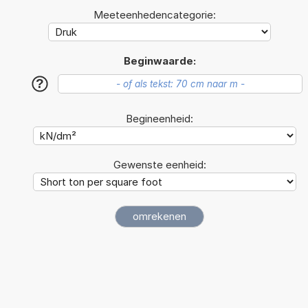
Meeteenhedencategorie:
Beginwaarde:
?
Begineenheid:
Gewenste eenheid: