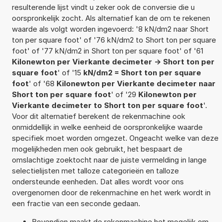
resulterende lijst vindt u zeker ook de conversie die u
oorspronkelijk zocht. Als alternatief kan de om te rekenen
waarde als volgt worden ingevoerd: '8 kN/dm2 naar Short
ton per square foot' of '76 kN/dm2 to Short ton per square
foot' of '77 kN/dm2 in Short ton per square foot' of '61
Kilonewton per Vierkante decimeter -> Short ton per
square foot
' of '15
kN/dm2 = Short ton per square
foot
' of '68
Kilonewton per Vierkante decimeter naar
Short ton per square foot
' of '29
Kilonewton per
Vierkante decimeter to Short ton per square foot
'.
Voor dit alternatief berekent de rekenmachine ook
onmiddellijk in welke eenheid de oorspronkelijke waarde
specifiek moet worden omgezet. Ongeacht welke van deze
mogelijkheden men ook gebruikt, het bespaart de
omslachtige zoektocht naar de juiste vermelding in lange
selectielijsten met talloze categorieën en talloze
ondersteunde eenheden. Dat alles wordt voor ons
overgenomen door de rekenmachine en het werk wordt in
een fractie van een seconde gedaan.
Bovendien maakt de rekenmachine het mogelijk om