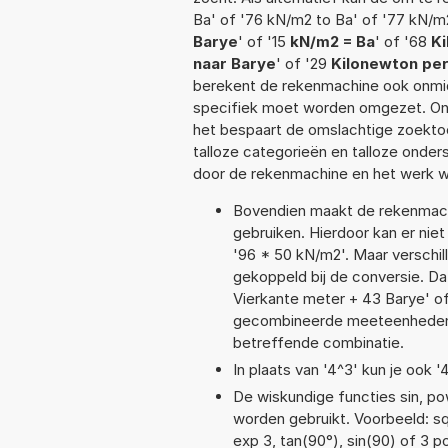
Ba' of '76 kN/m2 to Ba' of '77 kN/m2
Barye
' of '15
kN/m2 = Ba
' of '68
Ki
naar Barye
' of '29
Kilonewton per
berekent de rekenmachine ook onmidd
specifiek moet worden omgezet. On
het bespaart de omslachtige zoektoch
talloze categorieën en talloze ond
door de rekenmachine en het werk w
Bovendien maakt de rekenmachi
gebruiken. Hierdoor kan er nie
'96 * 50 kN/m2'. Maar verschi
gekoppeld bij de conversie. Dat
Vierkante meter + 43 Barye' o
gecombineerde meeteenheden moe
betreffende combinatie.
In plaats van '4^3' kun je ook '
De wiskundige functies sin, pow
worden gebruikt. Voorbeeld: sqrt
exp 3, tan(90°), sin(90) of 3 p