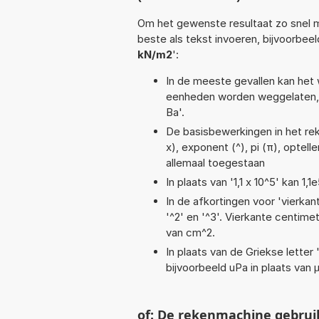
Om het gewenste resultaat zo snel m
beste als tekst invoeren, bijvoorbeel
kN/m2
':
In de meeste gevallen kan het 
eenheden worden weggelaten, 
Ba'.
De basisbewerkingen in het rek
x), exponent (^), pi (π), optelle
allemaal toegestaan
In plaats van '1,1 x 10^5' kan 
In de afkortingen voor 'vierkan
'^2' en '^3'. Vierkante centim
van cm^2.
In plaats van de Griekse letter
bijvoorbeeld uPa in plaats van 
of: De rekenmachine gebrui