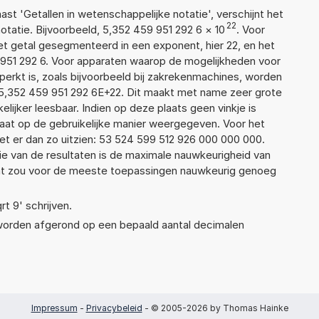
aast 'Getallen in wetenschappelijke notatie', verschijnt het
22
atie. Bijvoorbeeld, 5,352 459 951 292 6
×
10
. Voor
t getal gesegmenteerd in een exponent, hier 22, en het
59 951 292 6. Voor apparaten waarop de mogelijkheden voor
erkt is, zoals bijvoorbeeld bij zakrekenmachines, worden
5,352 459 951 292 6E+22. Dit maakt met name zeer grote
elijker leesbaar. Indien op deze plaats geen vinkje is
taat op de gebruikelijke manier weergegeven. Voor het
t er dan zo uitzien: 53 524 599 512 926 000 000 000.
ie van de resultaten is de maximale nauwkeurigheid van
Dat zou voor de meeste toepassingen nauwkeurig genoeg
rt 9' schrijven.
 worden afgerond op een bepaald aantal decimalen
Impressum
-
Privacybeleid
- © 2005-2026 by Thomas Hainke