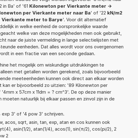
 in Ba' of '61
Kilonewton per Vierkante meter ->
lonewton per Vierkante meter naar Ba
' of '22
kN/m2
 Vierkante meter to Barye
'. Voor dit alternatief
ellijk in welke eenheid de oorspronkelijke waarde
geacht welke van deze mogelijkheden men ook gebruikt,
t naar de juiste vermelding in lange selectielijsten met
ersteunde eenheden. Dat alles wordt voor ons overgenomen
ordt in een fractie van een seconde gedaan.
ne het mogelijk om wiskundige uitdrukkingen te
t alleen met getallen worden gerekend, zoals bijvoorbeeld
llende meeteenheden kunnen ook direct aan elkaar worden
 kan er bijvoorbeeld zo uitzien: '89 Kilonewton per
f '4mm x 57cm x 11dm = ? cm^3'. De op deze manier
ten natuurlijk bij elkaar passen en zinvol zijn in de
4 exp 3' of '4 pow 3' schrijven.
, acos, sqrt, asin, tan, exp, atan en cos kunnen ook
(4), asin(1/2), atan(1/4), acos(1), sin(π/2), cos(pi/2), 2
ow 2