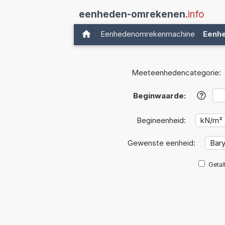
eenheden-omrekenen
.info
Eenhedenomrekenmachine
Eenh
Meeteenhedencategorie:
Beginwaarde:
?
Begineenheid:
Gewenste eenheid:
Getal