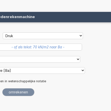
edenrekenmachine
len in wetenschappelijke notatie