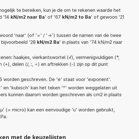
ogelijk te bereiken, kun je de om te rekenen waarde het
d '14
kN/m2 naar Ba
' of '67
kN/m2 to Ba
' of gewoon '21
woord 'naar' (of '=' / '->') tussen de namen van de twee
bijvoorbeeld '28
kN/m2 Ba
' in plaats van '74 kN/m2 naar
enen: haakjes, vierkantswortel (√), vermenigvuldigen (*,
n (+), delen (/, :, ÷) en aftrekken (-) zijn op dit punt
1,1e5 worden geschreven. De 'e' staat voor 'exponent'.
t' en 'kubisch' kan het teken '^' worden weggelaten uit
eters kunnen daarom worden geschreven als cm2 in plaats
 'µ' (= micro) kan een eenvoudige 'u' worden gebruikt,
µPa.
ken met de keuzelijsten