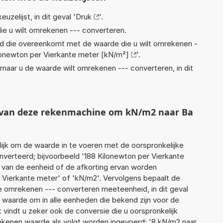
euzelijst, in dit geval '
Druk
'.
ie u wilt omrekenen --- converteren.
eid die overeenkomt met de waarde die u wilt omrekenen -
lonewton per Vierkante meter [kN/m²]
'.
rnaar u de waarde wilt omrekenen --- converteren, in dit
t van deze rekenmachine om kN/m2 naar Ba
jk om de waarde in te voeren met de oorspronkelijke
erteerd; bijvoorbeeld '188 Kilonewton per Vierkante
m van de eenheid of de afkorting ervan worden
r Vierkante meter' of 'kN/m2'. Vervolgens bepaalt de
 omrekenen --- converteren meeteenheid, in dit geval
 waarde om in alle eenheden die bekend zijn voor de
t vindt u zeker ook de conversie die u oorspronkelijk
rekenen waarde als volgt worden ingevoerd: '8 kN/m2 naar