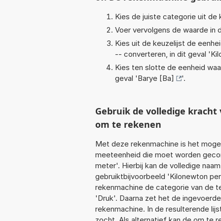
Kies de juiste categorie uit de k
Voer vervolgens de waarde in d
Kies uit de keuzelijst de eenh
-- converteren, in dit geval '
Ki
Kies ten slotte de eenheid waa
geval '
Barye [Ba]
'.
Gebruik de volledige krach
om te rekenen
Met deze rekenmachine is het mogeli
meeteenheid die moet worden geconv
meter'. Hierbij kan de volledige naa
gebruiktbijvoorbeeld 'Kilonewton pe
rekenmachine de categorie van de te
'Druk'. Daarna zet het de ingevoerde
rekenmachine. In de resulterende lijs
zocht. Als alternatief kan de om te 