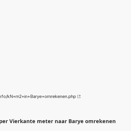
info/kN+m2+in+Barye+omrekenen.php
per Vierkante meter naar Barye omrekenen