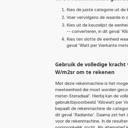
Kies de juiste categorie uit de k
Voer vervolgens de waarde in d
Kies uit de keuzelijst de eenh
-- converteren, in dit geval '
Ki
Kies ten slotte de eenheid waa
geval '
Watt per Vierkante mete
Gebruik de volledige krach
W/m2sr om te rekenen
Met deze rekenmachine is het mogeli
meeteenheid die moet worden geconv
meter-Steradiaal'. Hierbij kan de vo
gebruiktbijvoorbeeld 'Kilowatt per V
bepaalt de rekenmachine de categor
dit geval 'Radiantie'. Daarna zet he
voor de rekenmachine. In de resultere
oorspronkelijk zocht. Als alternatie