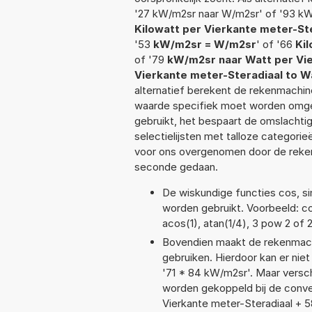
'27 kW/m2sr naar W/m2sr' of '93 kW
Kilowatt per Vierkante meter-Ste
'53
kW/m2sr = W/m2sr
' of '66
Ki
of '79
kW/m2sr naar Watt per Vie
Vierkante meter-Steradiaal to W
alternatief berekent de rekenmachine
waarde specifiek moet worden omge
gebruikt, het bespaart de omslachtig
selectielijsten met talloze categori
voor ons overgenomen door de reken
seconde gedaan.
De wiskundige functies cos, sin
worden gebruikt. Voorbeeld: cos(
acos(1), atan(1/4), 3 pow 2 of 
Bovendien maakt de rekenmachi
gebruiken. Hierdoor kan er nie
'71 * 84 kW/m2sr'. Maar versc
worden gekoppeld bij de convers
Vierkante meter-Steradiaal + 5