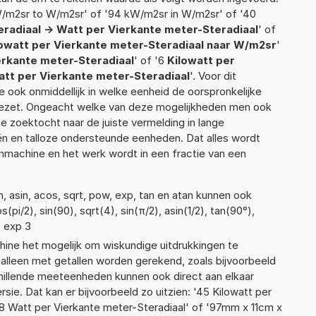
/m2sr to W/m2sr' of '94 kW/m2sr in W/m2sr' of '40
radiaal -> Watt per Vierkante meter-Steradiaal
' of
lowatt per Vierkante meter-Steradiaal naar W/m2sr
'
rkante meter-Steradiaal
' of '6
Kilowatt per
att per Vierkante meter-Steradiaal
'. Voor dit
 ook onmiddellijk in welke eenheid de oorspronkelijke
zet. Ongeacht welke van deze mogelijkheden men ook
e zoektocht naar de juiste vermelding in lange
eën en talloze ondersteunde eenheden. Dat alles wordt
machine en het werk wordt in een fractie van een
, asin, acos, sqrt, pow, exp, tan en atan kunnen ook
pi/2), sin(90), sqrt(4), sin(π/2), asin(1/2), tan(90°),
2 exp 3
ne het mogelijk om wiskundige uitdrukkingen te
t alleen met getallen worden gerekend, zoals bijvoorbeeld
hillende meeteenheden kunnen ook direct aan elkaar
ie. Dat kan er bijvoorbeeld zo uitzien: '45 Kilowatt per
8 Watt per Vierkante meter-Steradiaal' of '97mm x 11cm x