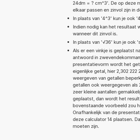
24dm = ? cm^3'. De op deze m
elkaar passen en zinvol zijn in
In plaats van '4^3' kun je ook '
Indien nodig kan het resultaat
wanneer dit zinvol is.
In plaats van '√36' kun je ook '
Als er een vinkje is geplaatst n
antwoord in zwevendekommanot
presentatievorm wordt het get
eigenlijke getal, hier 2,302 2
weergeven van getallen beperkt
getallen ook weergegeven als 
zeer kleine aantallen gemakkeli
geplaatst, dan wordt het resul
bovenstaande voorbeeld zou het
Onafhankelijk van de presentat
deze calculator 14 plaatsen. 
moeten zijn.