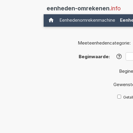
eenheden-omrekenen
.info
Eenhedenomrekenmachine
Eenh
Meeteenhedencategorie:
Beginwaarde:
?
Begine
Gewenste
Getal