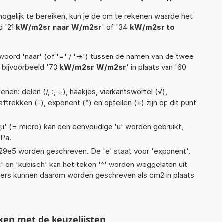
ogelijk te bereiken, kun je de om te rekenen waarde het
d '21
kW/m2sr naar W/m2sr
' of '34
kW/m2sr to
:
woord 'naar' (of '=' / '->') tussen de namen van de twee
bijvoorbeeld '73
kW/m2sr W/m2sr
' in plaats van '60
nen: delen (/, :, ÷), haakjes, vierkantswortel (√),
 aftrekken (-), exponent (^) en optellen (+) zijn op dit punt
 'µ' (= micro) kan een eenvoudige 'u' worden gebruikt,
µPa.
 1,29e5 worden geschreven. De 'e' staat voor 'exponent'.
t' en 'kubisch' kan het teken '^' worden weggelaten uit
eters kunnen daarom worden geschreven als cm2 in plaats
ken met de keuzelijsten