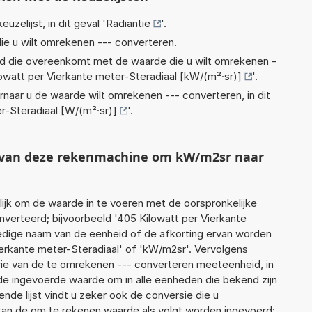
euzelijst, in dit geval '
Radiantie
'.
ie u wilt omrekenen --- converteren.
eid die overeenkomt met de waarde die u wilt omrekenen -
lowatt per Vierkante meter-Steradiaal [kW/(m²·sr)]
'.
rnaar u de waarde wilt omrekenen --- converteren, in dit
r-Steradiaal [W/(m²·sr)]
'.
t van deze rekenmachine om kW/m2sr naar
jk om de waarde in te voeren met de oorspronkelijke
erteerd; bijvoorbeeld '405 Kilowatt per Vierkante
lledige naam van de eenheid of de afkorting ervan worden
ierkante meter-Steradiaal' of 'kW/m2sr'. Vervolgens
ie van de te omrekenen --- converteren meeteenheid, in
t de ingevoerde waarde om in alle eenheden die bekend zijn
nde lijst vindt u zeker ook de conversie die u
f kan de om te rekenen waarde als volgt worden ingevoerd: