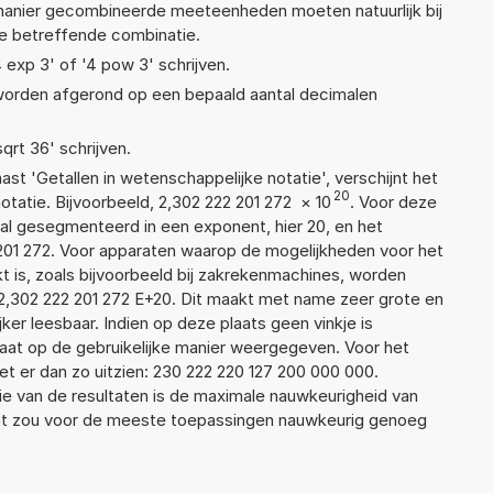
anier gecombineerde meeteenheden moeten natuurlijk bij
 de betreffende combinatie.
4 exp 3' of '4 pow 3' schrijven.
 worden afgerond op een bepaald aantal decimalen
sqrt 36' schrijven.
aast 'Getallen in wetenschappelijke notatie', verschijnt het
20
atie. Bijvoorbeeld, 2,302 222 201 272
×
10
. Voor deze
al gesegmenteerd in een exponent, hier 20, en het
22 201 272. Voor apparaten waarop de mogelijkheden voor het
 is, zoals bijvoorbeeld bij zakrekenmachines, worden
2,302 222 201 272 E+20. Dit maakt met name zeer grote en
jker leesbaar. Indien op deze plaats geen vinkje is
taat op de gebruikelijke manier weergegeven. Voor het
 er dan zo uitzien: 230 222 220 127 200 000 000.
ie van de resultaten is de maximale nauwkeurigheid van
Dat zou voor de meeste toepassingen nauwkeurig genoeg