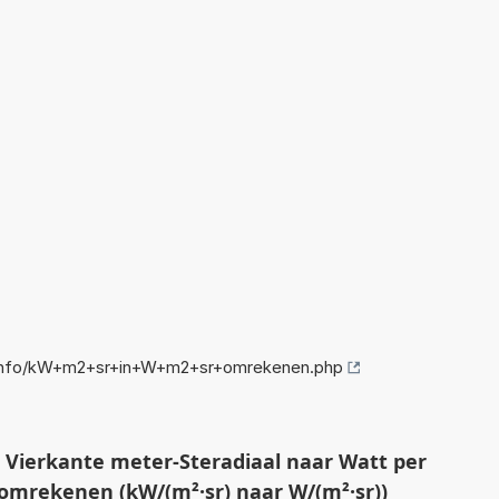
info/kW+m2+sr+in+W+m2+sr+omrekenen.php
 Vierkante meter-Steradiaal naar Watt per
omrekenen (kW/(m²·sr) naar W/(m²·sr))