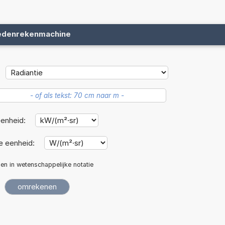
edenrekenmachine
enheid:
 eenheid:
len in wetenschappelijke notatie