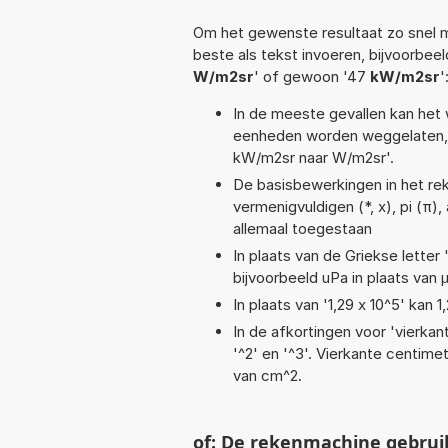
Om het gewenste resultaat zo snel m
beste als tekst invoeren, bijvoorbeel
W/m2sr
' of gewoon '47
kW/m2sr
'
In de meeste gevallen kan het 
eenheden worden weggelaten, 
kW/m2sr naar W/m2sr'.
De basisbewerkingen in het reke
vermenigvuldigen (*, x), pi (π),
allemaal toegestaan
In plaats van de Griekse letter
bijvoorbeeld uPa in plaats van 
In plaats van '1,29 x 10^5' kan
In de afkortingen voor 'vierkan
'^2' en '^3'. Vierkante centim
van cm^2.
of: De rekenmachine gebrui