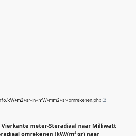
.info/kW+m2+sr+in+mW+mm2+sr+omrekenen.php
Vierkante meter-Steradiaal naar Milliwatt
eradiaal omrekenen (kW/(m²·sr) naar