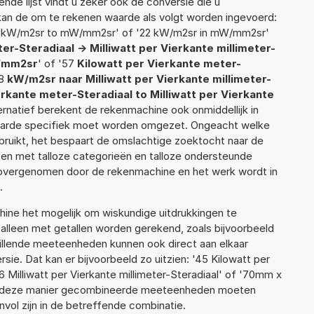
nde lijst vindt u zeker ook de conversie die u
f kan de om te rekenen waarde als volgt worden ingevoerd:
1 kW/m2sr to mW/mm2sr' of '22 kW/m2sr in mW/mm2sr'
er-Steradiaal -> Milliwatt per Vierkante millimeter-
/mm2sr
' of '57
Kilowatt per Vierkante meter-
88
kW/m2sr naar Milliwatt per Vierkante millimeter-
erkante meter-Steradiaal to Milliwatt per Vierkante
lternatief berekent de rekenmachine ook onmiddellijk in
waarde specifiek moet worden omgezet. Ongeacht welke
ruikt, het bespaart de omslachtige zoektocht naar de
jsten met talloze categorieën en talloze ondersteunde
 overgenomen door de rekenmachine en het werk wordt in
.
ne het mogelijk om wiskundige uitdrukkingen te
t alleen met getallen worden gerekend, zoals bijvoorbeeld
illende meeteenheden kunnen ook direct aan elkaar
ie. Dat kan er bijvoorbeeld zo uitzien: '45 Kilowatt per
 Milliwatt per Vierkante millimeter-Steradiaal' of '70mm x
 deze manier gecombineerde meeteenheden moeten
zinvol zijn in de betreffende combinatie.