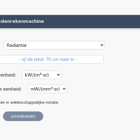
edenrekenmachine
enheid:
 eenheid:
len in wetenschappelijke notatie