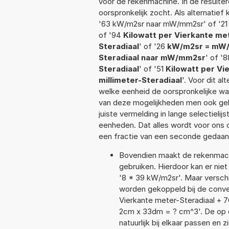
voor de rekenmachine. In de resultere
oorspronkelijk zocht. Als alternatie
'63 kW/m2sr naar mW/mm2sr' of '2
of '94
Kilowatt per Vierkante met
Steradiaal
' of '26
kW/m2sr = mW
Steradiaal naar mW/mm2sr
' of '
Steradiaal
' of '51
Kilowatt per Vi
millimeter-Steradiaal
'. Voor dit a
welke eenheid de oorspronkelijke 
van deze mogelijkheden men ook geb
juiste vermelding in lange selectieli
eenheden. Dat alles wordt voor ons
een fractie van een seconde gedaan
Bovendien maakt de rekenmachi
gebruiken. Hierdoor kan er nie
'8 * 39 kW/m2sr'. Maar versch
worden gekoppeld bij de convers
Vierkante meter-Steradiaal + 76
2cm x 33dm = ? cm^3'. De op
natuurlijk bij elkaar passen en 