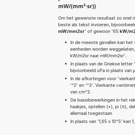
mW/(mm²·sr))
Om het gewenste resultaat zo snel m
beste als tekst invoeren, bijvoorbee
mW/mm2sr
' of gewoon '65
kW/m2
In de meeste gevallen kan het 
eenheden worden weggelaten, 
kW/m2sr naar mW/mm2sr'.
In plaats van de Griekse letter
bijvoorbeeld uPa in plaats van 
In de afkortingen voor 'vierkan
'^2' en '^3'. Vierkante centim
van cm^2.
De basisbewerkingen in het rek
haakjes, optellen (+), pi (π), de
allemaal toegestaan
In plaats van '1,65 x 10^5' kan