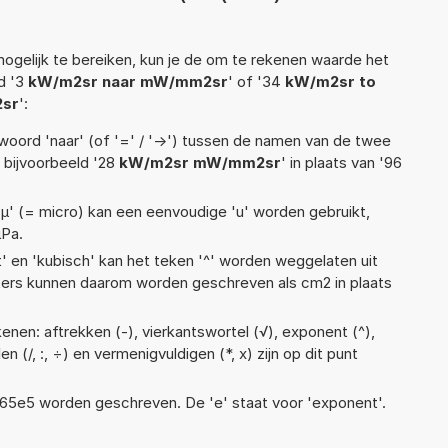
ogelijk te bereiken, kun je de om te rekenen waarde het
ld '3
kW/m2sr naar mW/mm2sr
' of '34
kW/m2sr to
sr
':
woord 'naar' (of '=' / '->') tussen de namen van de twee
bijvoorbeeld '28
kW/m2sr mW/mm2sr
' in plaats van '96
 'µ' (= micro) kan een eenvoudige 'u' worden gebruikt,
µPa.
t' en 'kubisch' kan het teken '^' worden weggelaten uit
eters kunnen daarom worden geschreven als cm2 in plaats
enen: aftrekken (-), vierkantswortel (√), exponent (^),
len (/, :, ÷) en vermenigvuldigen (*, x) zijn op dit punt
 1,65e5 worden geschreven. De 'e' staat voor 'exponent'.