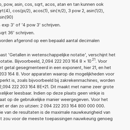
, pow, asin, cos, sqrt, acos, atan en tan kunnen ook
(4), cos(pi/2), acos(1), sin(π/2), 3 pow 2, asin(1/2),
sin(90)
4 exp 3' of '4 pow 3' schrijven.
sqrt 36' schrijven.
 worden afgerond op een bepaald aantal decimalen
aast 'Getallen in wetenschappelijke notatie', verschijnt het
21
atie. Bijvoorbeeld, 2,094 222 203 164 8
×
10
. Voor
t getal gesegmenteerd in een exponent, hier 21, en het
22 203 164 8. Voor apparaten waarop de mogelijkheden voor
erkt is, zoals bijvoorbeeld bij zakrekenmachines, worden
2,094 222 203 164 8E+21. Dit maakt met name zeer grote
elijker leesbaar. Indien op deze plaats geen vinkje is
taat op de gebruikelijke manier weergegeven. Voor het
t er dan zo uitzien: 2 094 222 203 164 800 000 000.
ie van de resultaten is de maximale nauwkeurigheid van
Dat zou voor de meeste toepassingen nauwkeurig genoeg