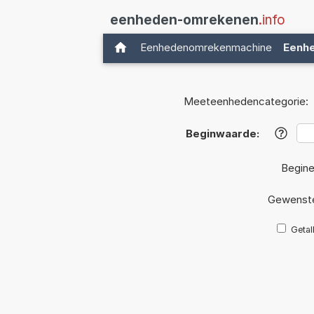
eenheden-omrekenen
.info
Eenhedenomrekenmachine
Eenh
Meeteenhedencategorie:
Beginwaarde:
?
Begine
Gewenste
Getal