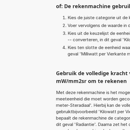
of: De rekenmachine gebrui
Kies de juiste categorie uit de k
Voer vervolgens de waarde in d
Kies uit de keuzelijst de eenh
-- converteren, in dit geval '
Ki
Kies ten slotte de eenheid waa
geval '
Milliwatt per Vierkante 
Gebruik de volledige krach
mW/mm2sr om te rekenen
Met deze rekenmachine is het mogeli
meeteenheid die moet worden geconv
meter-Steradiaal'. Hierbij kan de vo
gebruiktbijvoorbeeld 'Kilowatt per V
bepaalt de rekenmachine de categor
dit geval 'Radiantie'. Daarna zet he