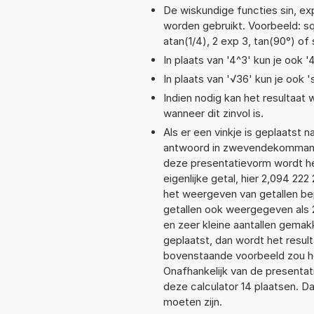
De wiskundige functies sin, exp
worden gebruikt. Voorbeeld: sqrt
atan(1/4), 2 exp 3, tan(90°) of 
In plaats van '4^3' kun je ook '
In plaats van '√36' kun je ook '
Indien nodig kan het resultaat
wanneer dit zinvol is.
Als er een vinkje is geplaatst n
antwoord in zwevendekommanot
deze presentatievorm wordt he
eigenlijke getal, hier 2,094 2
het weergeven van getallen bep
getallen ook weergegeven als 
en zeer kleine aantallen gemakk
geplaatst, dan wordt het resul
bovenstaande voorbeeld zou he
Onafhankelijk van de presentat
deze calculator 14 plaatsen. 
moeten zijn.