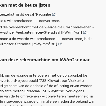
ken met de keuzelijsten
euzelijst, in dit geval '
Radiantie
'.
ie u wilt omrekenen --- converteren.
eid die overeenkomt met de waarde die u wilt omrekenen -
lowatt per Vierkante meter-Steradiaal [kW/(m²·sr)]
'.
rnaar u de waarde wilt omrekenen --- converteren, in dit
millimeter-Steradiaal [mW/(mm²·sr)]
'.
t van deze rekenmachine om kW/m2sr naar
jk om de waarde in te voeren met de oorspronkelijke
erteerd; bijvoorbeeld '738 Kilowatt per Vierkante
lledige naam van de eenheid of de afkorting ervan worden
ierkante meter-Steradiaal' of 'kW/m2sr'. Vervolgens
ie van de te omrekenen --- converteren meeteenheid, in
t de ingevoerde waarde om in alle eenheden die bekend zijn