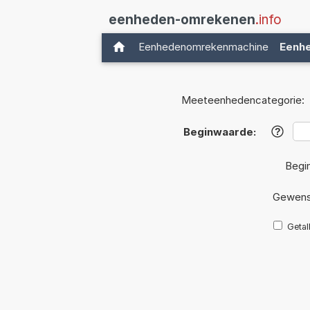
eenheden-omrekenen
.info
Eenhedenomrekenmachine
Eenh
Meeteenhedencategorie:
Beginwaarde:
?
Begi
Gewens
Getal