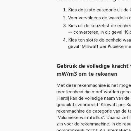
Kies de juiste categorie uit de k
Voer vervolgens de waarde in d
Kies uit de keuzelijst de eenh
-- converteren, in dit geval '
Ki
Kies ten slotte de eenheid waa
geval '
Milliwatt per Kubieke 
Gebruik de volledige krach
mW/m3 om te rekenen
Met deze rekenmachine is het mogeli
meeteenheid die moet worden geconv
Hierbij kan de volledige naam van de
gebruiktbijvoorbeeld 'Kilowatt per 
rekenmachine de categorie van de te
'Volumieke warmteflux'. Daarna zet 
zijn voor de rekenmachine. In de resu
oorspronkelijk zocht. Als alternatie