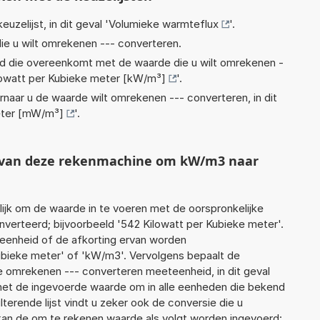
euzelijst, in dit geval '
Volumieke warmteflux
'.
ie u wilt omrekenen --- converteren.
eid die overeenkomt met de waarde die u wilt omrekenen -
lowatt per Kubieke meter [kW/m³]
'.
rnaar u de waarde wilt omrekenen --- converteren, in dit
meter [mW/m³]
'.
t van deze rekenmachine om kW/m3 naar
jk om de waarde in te voeren met de oorspronkelijke
erteerd; bijvoorbeeld '542 Kilowatt per Kubieke meter'.
 eenheid of de afkorting ervan worden
Kubieke meter' of 'kW/m3'. Vervolgens bepaalt de
 omrekenen --- converteren meeteenheid, in dit geval
het de ingevoerde waarde om in alle eenheden die bekend
lterende lijst vindt u zeker ook de conversie die u
f kan de om te rekenen waarde als volgt worden ingevoerd: