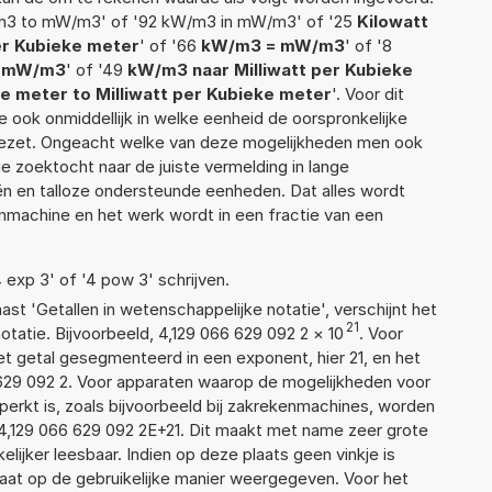
m3 to mW/m3' of '92 kW/m3 in mW/m3' of '25
Kilowatt
er Kubieke meter
' of '66
kW/m3 = mW/m3
' of '8
ar mW/m3
' of '49
kW/m3 naar Milliwatt per Kubieke
e meter to Milliwatt per Kubieke meter
'. Voor dit
 ook onmiddellijk in welke eenheid de oorspronkelijke
zet. Ongeacht welke van deze mogelijkheden men ook
e zoektocht naar de juiste vermelding in lange
eën en talloze ondersteunde eenheden. Dat alles wordt
machine en het werk wordt in een fractie van een
4 exp 3' of '4 pow 3' schrijven.
aast 'Getallen in wetenschappelijke notatie', verschijnt het
21
tie. Bijvoorbeeld, 4,129 066 629 092 2
×
10
. Voor
t getal gesegmenteerd in een exponent, hier 21, en het
66 629 092 2. Voor apparaten waarop de mogelijkheden voor
erkt is, zoals bijvoorbeeld bij zakrekenmachines, worden
4,129 066 629 092 2E+21. Dit maakt met name zeer grote
elijker leesbaar. Indien op deze plaats geen vinkje is
taat op de gebruikelijke manier weergegeven. Voor het