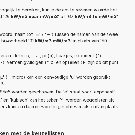
ogelijk te bereiken, kun je de om te rekenen waarde het
ld '26
kW/m3 naar mW/m3
' of '67
kW/m3 to mW/m3
'
woord 'naar' (of '=' / '->') tussen de namen van de twee
bijvoorbeeld '91
kW/m3 mW/m3
' in plaats van '50
en: delen (/, :, ÷), pi (π), haakjes, exponent (^),
-), vermenigvuldigen (*, x) en optellen (+) zijn op dit punt
 'µ' (= micro) kan een eenvoudige 'u' worden gebruikt,
µPa.
 1,85e5 worden geschreven. De 'e' staat voor 'exponent'.
t' en 'kubisch' kan het teken '^' worden weggelaten uit
eters kunnen daarom worden geschreven als cm2 in plaats
ken met de keuzelijsten