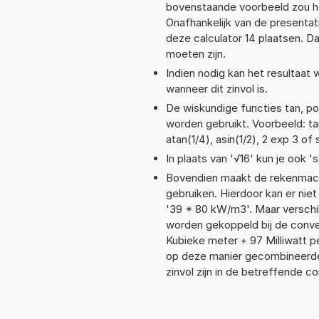
bovenstaande voorbeeld zou he
Onafhankelijk van de presentat
deze calculator 14 plaatsen. 
moeten zijn.
Indien nodig kan het resultaat
wanneer dit zinvol is.
De wiskundige functies tan, pow
worden gebruikt. Voorbeeld: tan
atan(1/4), asin(1/2), 2 exp 3 of 
In plaats van '√16' kun je ook 's
Bovendien maakt de rekenmachi
gebruiken. Hierdoor kan er nie
'39 * 80 kW/m3'. Maar verschi
worden gekoppeld bij de convers
Kubieke meter + 97 Milliwatt 
op deze manier gecombineerde 
zinvol zijn in de betreffende c