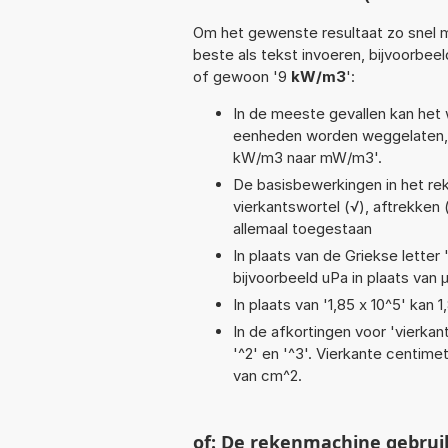
Om het gewenste resultaat zo snel m
beste als tekst invoeren, bijvoorbee
of gewoon '9
kW/m3
':
In de meeste gevallen kan het 
eenheden worden weggelaten, 
kW/m3 naar mW/m3'.
De basisbewerkingen in het reken
vierkantswortel (√), aftrekken (
allemaal toegestaan
In plaats van de Griekse letter
bijvoorbeeld uPa in plaats van 
In plaats van '1,85 x 10^5' kan
In de afkortingen voor 'vierkan
'^2' en '^3'. Vierkante centim
van cm^2.
of: De rekenmachine gebrui