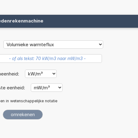
edenrekenmachine
neenheid:
te eenheid:
len in wetenschappelijke notatie