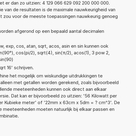
t er dan zo uitzien: 4 129 066 629 092 200 000 000.
ie van de resultaten is de maximale nauwkeurigheid van
Dat zou voor de meeste toepassingen nauwkeurig genoeg
 worden afgerond op een bepaald aantal decimalen
, exp, cos, atan, sqrt, acos, asin en sin kunnen ook
(90°), cos(pi/2), sqrt(4), sin(π/2), acos(1), 3 pow 2,
sin(90)
qrt 16' schrijven.
ne het mogelijk om wiskundige uitdrukkingen te
t alleen met getallen worden gerekend, zoals bijvoorbeeld
llende meeteenheden kunnen ook direct aan elkaar
ie. Dat kan er bijvoorbeeld zo uitzien: '56 Kilowatt per
per Kubieke meter' of '22mm x 63cm x 5dm = ? cm^3'. De
meeteenheden moeten natuurlijk bij elkaar passen en
ombinatie.