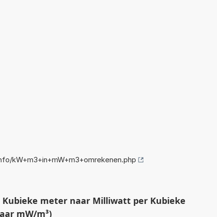
.info/kW+m3+in+mW+m3+omrekenen.php
 Kubieke meter naar Milliwatt per Kubieke
naar mW/m³)