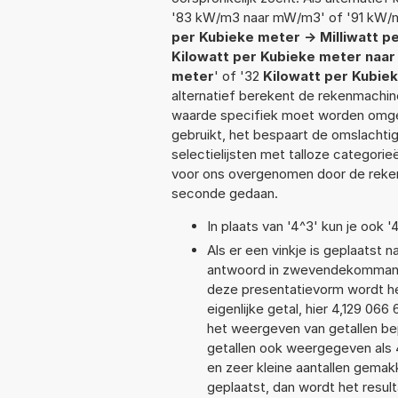
'83 kW/m3 naar mW/m3' of '91 kW/
per Kubieke meter -> Milliwatt p
Kilowatt per Kubieke meter na
meter
' of '32
Kilowatt per Kubiek
alternatief berekent de rekenmachine
waarde specifiek moet worden omge
gebruikt, het bespaart de omslachtig
selectielijsten met talloze categori
voor ons overgenomen door de reken
seconde gedaan.
In plaats van '4^3' kun je ook '
Als er een vinkje is geplaatst n
antwoord in zwevendekommanota
deze presentatievorm wordt he
eigenlijke getal, hier 4,129 0
het weergeven van getallen bep
getallen ook weergegeven als 
en zeer kleine aantallen gemakk
geplaatst, dan wordt het resul