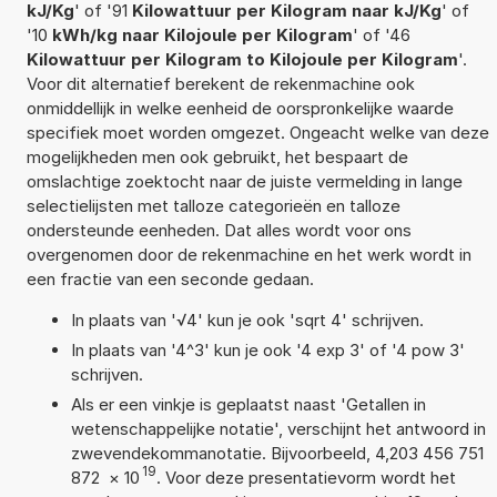
kJ/Kg
' of '91
Kilowattuur per Kilogram naar kJ/Kg
' of
'10
kWh/kg naar Kilojoule per Kilogram
' of '46
Kilowattuur per Kilogram to Kilojoule per Kilogram
'.
Voor dit alternatief berekent de rekenmachine ook
onmiddellijk in welke eenheid de oorspronkelijke waarde
specifiek moet worden omgezet. Ongeacht welke van deze
mogelijkheden men ook gebruikt, het bespaart de
omslachtige zoektocht naar de juiste vermelding in lange
selectielijsten met talloze categorieën en talloze
ondersteunde eenheden. Dat alles wordt voor ons
overgenomen door de rekenmachine en het werk wordt in
een fractie van een seconde gedaan.
In plaats van '√4' kun je ook 'sqrt 4' schrijven.
In plaats van '4^3' kun je ook '4 exp 3' of '4 pow 3'
schrijven.
Als er een vinkje is geplaatst naast 'Getallen in
wetenschappelijke notatie', verschijnt het antwoord in
zwevendekommanotatie. Bijvoorbeeld, 4,203 456 751
19
872
×
10
. Voor deze presentatievorm wordt het