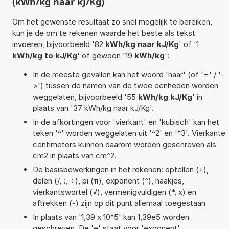
(kWh/kg naar kJ/Kg)
Om het gewenste resultaat zo snel mogelijk te bereiken,
kun je de om te rekenen waarde het beste als tekst
invoeren, bijvoorbeeld '82
kWh/kg naar kJ/Kg
' of '1
kWh/kg to kJ/Kg
' of gewoon '19
kWh/kg
':
In de meeste gevallen kan het woord 'naar' (of '=' / '-
>') tussen de namen van de twee eenheden worden
weggelaten, bijvoorbeeld '55
kWh/kg kJ/Kg
' in
plaats van '37 kWh/kg naar kJ/Kg'.
In de afkortingen voor 'vierkant' en 'kubisch' kan het
teken '^' worden weggelaten uit '^2' en '^3'. Vierkante
centimeters kunnen daarom worden geschreven als
cm2 in plaats van cm^2.
De basisbewerkingen in het rekenen: optellen (+),
delen (/, :, ÷), pi (π), exponent (^), haakjes,
vierkantswortel (√), vermenigvuldigen (*, x) en
aftrekken (-) zijn op dit punt allemaal toegestaan
In plaats van '1,39 x 10^5' kan 1,39e5 worden
geschreven. De 'e' staat voor 'exponent'.