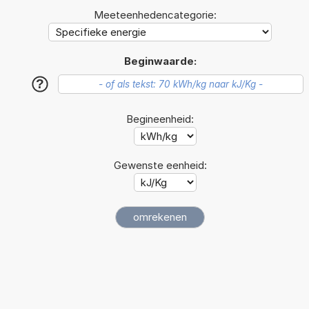
Meeteenhedencategorie:
Beginwaarde:
?
Begineenheid:
Gewenste eenheid: