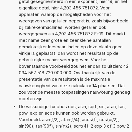
getal gesegmenteerd in een exponent, hier 19, en het
eigenlijke getal, hier 4,203 456 751 872. Voor
apparaten waarop de mogelijkheden voor het
weergeven van getallen beperkt is, zoals bijvoorbeeld
bij zakrekenmachines, worden getallen ook
weergegeven als 4,203 456 751 872 E+19. Dit maakt
met name zeer grote en zeer kleine aantallen
gemakkelijker leesbaar. Indien op deze plaats geen
vinkje is geplaatst, dan wordt het resultaat op de
gebruikelijke manier weergegeven. Voor het
bovenstaande voorbeeld zou het er dan zo uitzien: 42
034 567 518 720 000 000. Onafhankelijk van de
presentatie van de resultaten is de maximale
nauwkeurigheid van deze calculator 14 plaatsen. Dat
zou voor de meeste toepassingen nauwkeurig genoeg
moeten zijn.
De wiskundige functies cos, asin, sqrt, sin, atan, tan,
pow, exp en acos kunnen ook worden gebruikt.
Voorbeeld: asin(1/2), atan(1/4), acos(1), cos(pi/2),
sin(90), tan(90°), sin(π/2), sqrt(4), 2 exp 3 of 3 pow 2