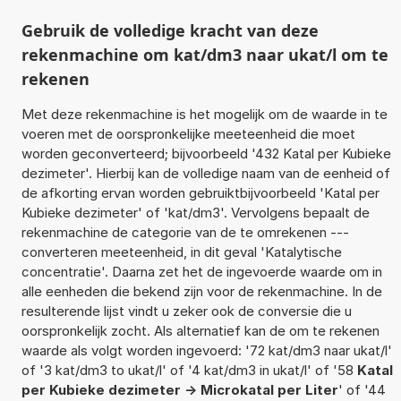
Gebruik de volledige kracht van deze
rekenmachine om kat/dm3 naar ukat/l om te
rekenen
Met deze rekenmachine is het mogelijk om de waarde in te
voeren met de oorspronkelijke meeteenheid die moet
worden geconverteerd; bijvoorbeeld '432 Katal per Kubieke
dezimeter'. Hierbij kan de volledige naam van de eenheid of
de afkorting ervan worden gebruiktbijvoorbeeld 'Katal per
Kubieke dezimeter' of 'kat/dm3'. Vervolgens bepaalt de
rekenmachine de categorie van de te omrekenen ---
converteren meeteenheid, in dit geval 'Katalytische
concentratie'. Daarna zet het de ingevoerde waarde om in
alle eenheden die bekend zijn voor de rekenmachine. In de
resulterende lijst vindt u zeker ook de conversie die u
oorspronkelijk zocht. Als alternatief kan de om te rekenen
waarde als volgt worden ingevoerd: '72 kat/dm3 naar ukat/l'
of '3 kat/dm3 to ukat/l' of '4 kat/dm3 in ukat/l' of '58
Katal
per Kubieke dezimeter -> Microkatal per Liter
' of '44