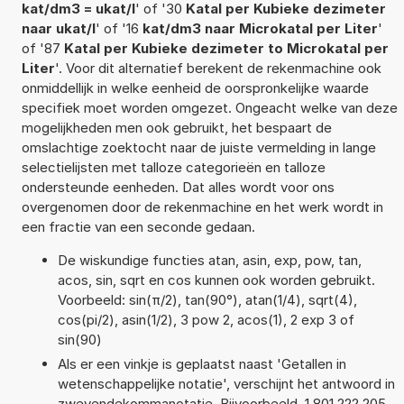
kat/dm3 = ukat/l
' of '30
Katal per Kubieke dezimeter
naar ukat/l
' of '16
kat/dm3 naar Microkatal per Liter
'
of '87
Katal per Kubieke dezimeter to Microkatal per
Liter
'. Voor dit alternatief berekent de rekenmachine ook
onmiddellijk in welke eenheid de oorspronkelijke waarde
specifiek moet worden omgezet. Ongeacht welke van deze
mogelijkheden men ook gebruikt, het bespaart de
omslachtige zoektocht naar de juiste vermelding in lange
selectielijsten met talloze categorieën en talloze
ondersteunde eenheden. Dat alles wordt voor ons
overgenomen door de rekenmachine en het werk wordt in
een fractie van een seconde gedaan.
De wiskundige functies atan, asin, exp, pow, tan,
acos, sin, sqrt en cos kunnen ook worden gebruikt.
Voorbeeld: sin(π/2), tan(90°), atan(1/4), sqrt(4),
cos(pi/2), asin(1/2), 3 pow 2, acos(1), 2 exp 3 of
sin(90)
Als er een vinkje is geplaatst naast 'Getallen in
wetenschappelijke notatie', verschijnt het antwoord in
zwevendekommanotatie. Bijvoorbeeld, 1,801 222 205