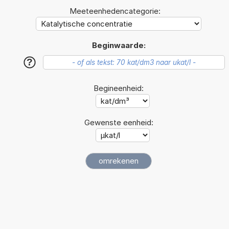
Meeteenhedencategorie:
Beginwaarde:
?
Begineenheid:
Gewenste eenheid: