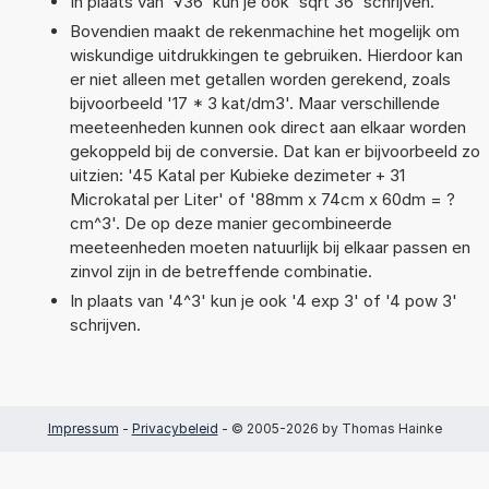
In plaats van '√36' kun je ook 'sqrt 36' schrijven.
Bovendien maakt de rekenmachine het mogelijk om
wiskundige uitdrukkingen te gebruiken. Hierdoor kan
er niet alleen met getallen worden gerekend, zoals
bijvoorbeeld '17 * 3 kat/dm3'. Maar verschillende
meeteenheden kunnen ook direct aan elkaar worden
gekoppeld bij de conversie. Dat kan er bijvoorbeeld zo
uitzien: '45 Katal per Kubieke dezimeter + 31
Microkatal per Liter' of '88mm x 74cm x 60dm = ?
cm^3'. De op deze manier gecombineerde
meeteenheden moeten natuurlijk bij elkaar passen en
zinvol zijn in de betreffende combinatie.
In plaats van '4^3' kun je ook '4 exp 3' of '4 pow 3'
schrijven.
Impressum
-
Privacybeleid
- © 2005-2026 by Thomas Hainke