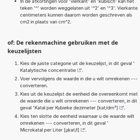
In de afkortingen voor 'vierkant' en 'kubisch' kan het
teken '^' worden weggelaten uit '^2' en '^3'. Vierkante
centimeters kunnen daarom worden geschreven als
cm2 in plaats van cm^2.
of: De rekenmachine gebruiken met de
keuzelijsten
Kies de juiste categorie uit de keuzelijst, in dit geval '
Katalytische concentratie
'.
Voer vervolgens de waarde in die u wilt omrekenen ---
converteren.
Kies uit de keuzelijst de eenheid die overeenkomt met
de waarde die u wilt omrekenen --- converteren, in dit
geval '
Katal per Kubieke dezimeter [kat/dm³]
'.
Kies ten slotte de eenheid waarnaar u de waarde wilt
omrekenen --- converteren, in dit geval '
Microkatal per Liter [µkat/l]
'.