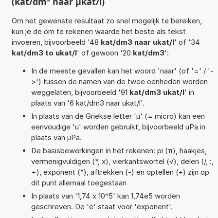
(kat/dm³ naar µkat/l)
Om het gewenste resultaat zo snel mogelijk te bereiken,
kun je de om te rekenen waarde het beste als tekst
invoeren, bijvoorbeeld '48
kat/dm3 naar ukat/l
' of '34
kat/dm3 to ukat/l
' of gewoon '20
kat/dm3
':
In de meeste gevallen kan het woord 'naar' (of '=' / '-
>') tussen de namen van de twee eenheden worden
weggelaten, bijvoorbeeld '91
kat/dm3 ukat/l
' in
plaats van '6 kat/dm3 naar ukat/l'.
In plaats van de Griekse letter 'µ' (= micro) kan een
eenvoudige 'u' worden gebruikt, bijvoorbeeld uPa in
plaats van µPa.
De basisbewerkingen in het rekenen: pi (π), haakjes,
vermenigvuldigen (*, x), vierkantswortel (√), delen (/, :,
÷), exponent (^), aftrekken (-) en optellen (+) zijn op
dit punt allemaal toegestaan
In plaats van '1,74 x 10^5' kan 1,74e5 worden
geschreven. De 'e' staat voor 'exponent'.