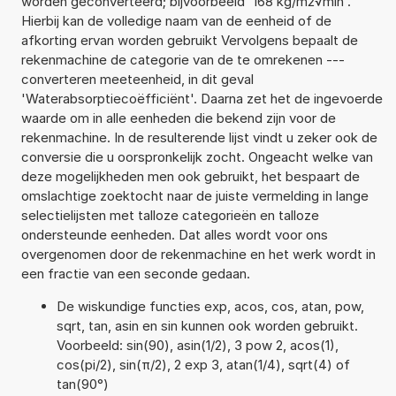
worden geconverteerd; bijvoorbeeld '168 kg/m2√min'.
Hierbij kan de volledige naam van de eenheid of de
afkorting ervan worden gebruikt Vervolgens bepaalt de
rekenmachine de categorie van de te omrekenen ---
converteren meeteenheid, in dit geval
'Waterabsorptiecoëfficiënt'. Daarna zet het de ingevoerde
waarde om in alle eenheden die bekend zijn voor de
rekenmachine. In de resulterende lijst vindt u zeker ook de
conversie die u oorspronkelijk zocht. Ongeacht welke van
deze mogelijkheden men ook gebruikt, het bespaart de
omslachtige zoektocht naar de juiste vermelding in lange
selectielijsten met talloze categorieën en talloze
ondersteunde eenheden. Dat alles wordt voor ons
overgenomen door de rekenmachine en het werk wordt in
een fractie van een seconde gedaan.
De wiskundige functies exp, acos, cos, atan, pow,
sqrt, tan, asin en sin kunnen ook worden gebruikt.
Voorbeeld: sin(90), asin(1/2), 3 pow 2, acos(1),
cos(pi/2), sin(π/2), 2 exp 3, atan(1/4), sqrt(4) of
tan(90°)