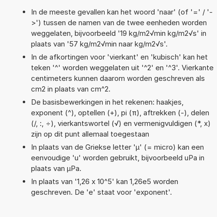
In de meeste gevallen kan het woord 'naar' (of '=' / '-
>') tussen de namen van de twee eenheden worden
weggelaten, bijvoorbeeld '19 kg/m2√min kg/m2√s' in
plaats van '57 kg/m2√min naar kg/m2√s'.
In de afkortingen voor 'vierkant' en 'kubisch' kan het
teken '^' worden weggelaten uit '^2' en '^3'. Vierkante
centimeters kunnen daarom worden geschreven als
cm2 in plaats van cm^2.
De basisbewerkingen in het rekenen: haakjes,
exponent (^), optellen (+), pi (π), aftrekken (-), delen
(/, :, ÷), vierkantswortel (√) en vermenigvuldigen (*, x)
zijn op dit punt allemaal toegestaan
In plaats van de Griekse letter 'µ' (= micro) kan een
eenvoudige 'u' worden gebruikt, bijvoorbeeld uPa in
plaats van µPa.
In plaats van '1,26 x 10^5' kan 1,26e5 worden
geschreven. De 'e' staat voor 'exponent'.