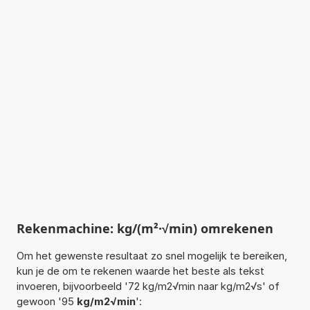
Rekenmachine: kg/(m²·√min) omrekenen
Om het gewenste resultaat zo snel mogelijk te bereiken,
kun je de om te rekenen waarde het beste als tekst
invoeren, bijvoorbeeld '72 kg/m2√min naar kg/m2√s' of
gewoon '95
kg/m2√min
':