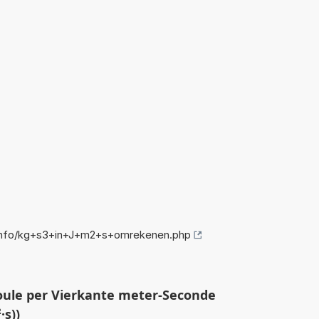
info/kg+s3+in+J+m2+s+omrekenen.php
oule per Vierkante meter-Seconde
·s))