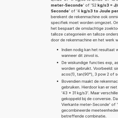
meter-Seconde
' of '52
kg/s3 = J
Seconde
' of '4
kg/s3 to Joule p
berekent de rekenmachine ook onmidd
specifiek moet worden omgezet. On
het bespaart de omslachtige zoektoch
talloze categorieën en talloze ond
door de rekenmachine en het werk w
Indien nodig kan het resultaat
wanneer dit zinvol is.
De wiskundige functies exp, asi
worden gebruikt. Voorbeeld: sin(
acos(1), tan(90°), 3 pow 2 of s
Bovendien maakt de rekenmachi
gebruiken. Hierdoor kan er nie
'43 * 31 kg/s3'. Maar verschi
gekoppeld bij de conversie. Dat
Vierkante meter-Seconde' of 
gecombineerde meeteenheden moe
betreffende combinatie.