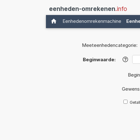
eenheden-omrekenen
.info
Eenhedenomrekenmachine
Eenh
Meeteenhedencategorie:
Beginwaarde:
?
Begin
Gewenst
Getal