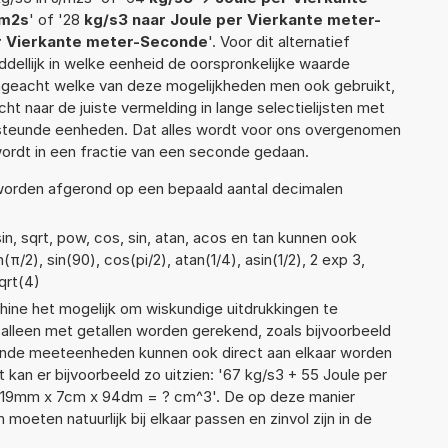
/m2s
' of '28
kg/s3 naar Joule per Vierkante meter-
er Vierkante meter-Seconde
'. Voor dit alternatief
ellijk in welke eenheid de oorspronkelijke waarde
geacht welke van deze mogelijkheden men ook gebruikt,
t naar de juiste vermelding in lange selectielijsten met
ersteunde eenheden. Dat alles wordt voor ons overgenomen
ordt in een fractie van een seconde gedaan.
 worden afgerond op een bepaald aantal decimalen
n, sqrt, pow, cos, sin, atan, acos en tan kunnen ook
π/2), sin(90), cos(pi/2), atan(1/4), asin(1/2), 2 exp 3,
qrt(4)
ne het mogelijk om wiskundige uitdrukkingen te
t alleen met getallen worden gerekend, zoals bijvoorbeeld
llende meeteenheden kunnen ook direct aan elkaar worden
 kan er bijvoorbeeld zo uitzien: '67 kg/s3 + 55 Joule per
'19mm x 7cm x 94dm = ? cm^3'. De op deze manier
ten natuurlijk bij elkaar passen en zinvol zijn in de