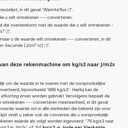
euzelijst, in dit geval '
Warmteflux
'.
ie u wilt omrekenen --- converteren.
eid die overeenkomt met de waarde die u wilt omrekenen -
/s³
'.
rnaar u de waarde wilt omrekenen --- converteren, in dit
er-Seconde [J/(m²·s)]
'.
t van deze rekenmachine om kg/s3 naar J/m2s
jk om de waarde in te voeren met de oorspronkelijke
rteerd; bijvoorbeeld '886 kg/s3'. Hierbij kan de
 afkorting ervan worden gebruikt Vervolgens bepaalt de
 omrekenen --- converteren meeteenheid, in dit geval
evoerde waarde om in alle eenheden die bekend zijn voor
ijst vindt u zeker ook de conversie die u oorspronkelijk
rekenen waarde als volgt worden ingevoerd: '76 kg/s3 naar
kg/s3 in J/m2s' of '64
kg/s3 -> Joule per Vierkante