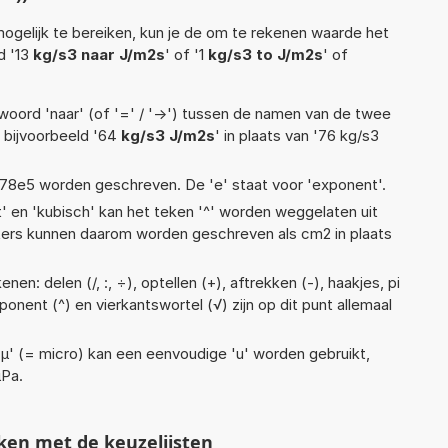
ogelijk te bereiken, kun je de om te rekenen waarde het
d '13
kg/s3 naar J/m2s
' of '1
kg/s3 to J/m2s
' of
woord 'naar' (of '=' / '->') tussen de namen van de twee
bijvoorbeeld '64
kg/s3 J/m2s
' in plaats van '76 kg/s3
 1,78e5 worden geschreven. De 'e' staat voor 'exponent'.
t' en 'kubisch' kan het teken '^' worden weggelaten uit
eters kunnen daarom worden geschreven als cm2 in plaats
en: delen (/, :, ÷), optellen (+), aftrekken (-), haakjes, pi
ponent (^) en vierkantswortel (√) zijn op dit punt allemaal
 'µ' (= micro) kan een eenvoudige 'u' worden gebruikt,
µPa.
ken met de keuzelijsten