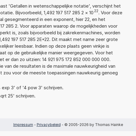
aast 'Getallen in wetenschappelijke notatie', verschijnt het
22
tie. Bijvoorbeeld, 1,492 197 517 285 2
×
10
. Voor deze
al gesegmenteerd in een exponent, hier 22, en het
7 517 285 2. Voor apparaten waarop de mogelijkheden voor
erkt is, zoals bijvoorbeeld bij zakrekenmachines, worden
1,492 197 517 285 2E+22. Dit maakt met name zeer grote
elijker leesbaar. Indien op deze plaats geen vinkje is
taat op de gebruikelijke manier weergegeven. Voor het
 er dan zo uitzien: 14 921 975 172 852 000 000 000.
ie van de resultaten is de maximale nauwkeurigheid van
Dat zou voor de meeste toepassingen nauwkeurig genoeg
4 exp 3' of '4 pow 3' schrijven.
qrt 25' schrijven.
Impressum
-
Privacybeleid
- © 2005-2026 by Thomas Hainke