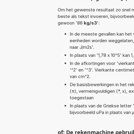
Om het gewenste resultaat zo snel m
beste als tekst invoeren, bijvoorbeel
gewoon '88
kg/s3
':
In de meeste gevallen kan het 
eenheden worden weggelaten, 
naar J/m2s'.
In plaats van '1,78 x 10^5' kan
In de afkortingen voor 'vierkan
'^2' en '^3'. Vierkante centim
van cm^2.
De basisbewerkingen in het reken
(π), vermenigvuldigen (*, x), ex
toegestaan
In plaats van de Griekse letter
bijvoorbeeld uPa in plaats van 
of: De rekenmachine gebrui