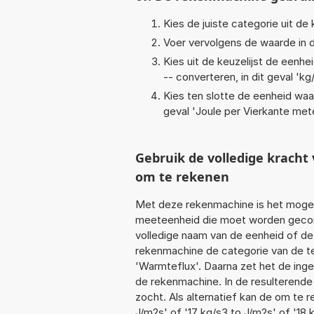
Kies de juiste categorie uit de k
Voer vervolgens de waarde in d
Kies uit de keuzelijst de eenh
-- converteren, in dit geval '
kg
Kies ten slotte de eenheid waa
geval '
Joule per Vierkante met
Gebruik de volledige krach
om te rekenen
Met deze rekenmachine is het mogeli
meeteenheid die moet worden geconve
volledige naam van de eenheid of de
rekenmachine de categorie van de te
'Warmteflux'. Daarna zet het de ing
de rekenmachine. In de resulterende l
zocht. Als alternatief kan de om te 
J/m2s' of '17 kg/s3 to J/m2s' of '18 