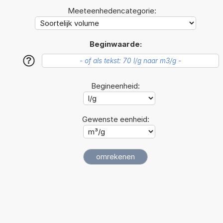
Meeteenhedencategorie:
Beginwaarde:
?
Begineenheid:
Gewenste eenheid: