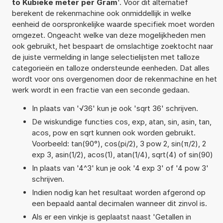
to Kubieke meter per Gram
'. Voor dit alternatief
berekent de rekenmachine ook onmiddellijk in welke
eenheid de oorspronkelijke waarde specifiek moet worden
omgezet. Ongeacht welke van deze mogelijkheden men
ook gebruikt, het bespaart de omslachtige zoektocht naar
de juiste vermelding in lange selectielijsten met talloze
categorieën en talloze ondersteunde eenheden. Dat alles
wordt voor ons overgenomen door de rekenmachine en het
werk wordt in een fractie van een seconde gedaan.
In plaats van '√36' kun je ook 'sqrt 36' schrijven.
De wiskundige functies cos, exp, atan, sin, asin, tan,
acos, pow en sqrt kunnen ook worden gebruikt.
Voorbeeld: tan(90°), cos(pi/2), 3 pow 2, sin(π/2), 2
exp 3, asin(1/2), acos(1), atan(1/4), sqrt(4) of sin(90)
In plaats van '4^3' kun je ook '4 exp 3' of '4 pow 3'
schrijven.
Indien nodig kan het resultaat worden afgerond op
een bepaald aantal decimalen wanneer dit zinvol is.
Als er een vinkje is geplaatst naast 'Getallen in