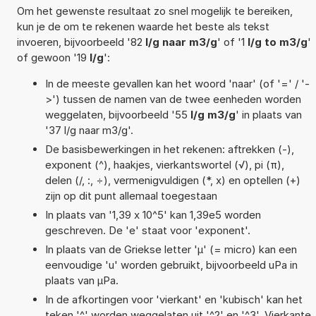
Om het gewenste resultaat zo snel mogelijk te bereiken,
kun je de om te rekenen waarde het beste als tekst
invoeren, bijvoorbeeld '82
l/g naar m3/g
' of '1
l/g to m3/g
'
of gewoon '19
l/g
':
In de meeste gevallen kan het woord 'naar' (of '=' / '-
>') tussen de namen van de twee eenheden worden
weggelaten, bijvoorbeeld '55
l/g m3/g
' in plaats van
'37 l/g naar m3/g'.
De basisbewerkingen in het rekenen: aftrekken (-),
exponent (^), haakjes, vierkantswortel (√), pi (π),
delen (/, :, ÷), vermenigvuldigen (*, x) en optellen (+)
zijn op dit punt allemaal toegestaan
In plaats van '1,39 x 10^5' kan 1,39e5 worden
geschreven. De 'e' staat voor 'exponent'.
In plaats van de Griekse letter 'µ' (= micro) kan een
eenvoudige 'u' worden gebruikt, bijvoorbeeld uPa in
plaats van µPa.
In de afkortingen voor 'vierkant' en 'kubisch' kan het
teken '^' worden weggelaten uit '^2' en '^3'. Vierkante