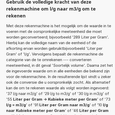
Gebruik de volledige kracht van deze
rekenmachine om l/g naar m3/g om te
rekenen
Met deze rekenmachine is het mogelijk om de waarde in te
voeren met de oorspronkelijke meeteenheid die moet
worden geconverteerd; bijvoorbeeld '289 Liter per Gram'.
Hierbij kan de volledige naam van de eenheid of de
afkorting ervan worden gebruiktbijvoorbeeld 'Liter per
Gram' of 'l/g'. Vervolgens bepaalt de rekenmachine de
categorie van de te omrekenen --- converteren
meeteenheid, in dit geval 'Soortelijk volume'. Daarna zet het
de ingevoerde waarde om in alle eenheden die bekend zijn
voor de rekenmachine. In de resulterende lijst vindt u zeker
ook de conversie die u oorspronkelijk zocht. Als alternatief
kan de om te rekenen waarde als volgt worden ingevoerd:
'37 l/g naar m3/g' of '29 l/g to m3/g' of '30 l/g in m3/g' of
'55
Liter per Gram -> Kubieke meter per Gram
' of '73
l/g = m3/g
' of '91
Liter per Gram naar m3/g
' of '10
l/g
naar Kubieke meter per Gram
' of '46
Liter per Gram