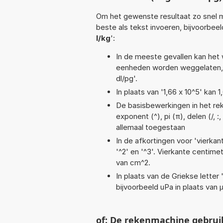
Om het gewenste resultaat zo snel m
beste als tekst invoeren, bijvoorbeel
l/kg
':
In de meeste gevallen kan het 
eenheden worden weggelaten, 
dl/pg'.
In plaats van '1,66 x 10^5' kan
De basisbewerkingen in het reke
exponent (^), pi (π), delen (/, :
allemaal toegestaan
In de afkortingen voor 'vierkan
'^2' en '^3'. Vierkante centim
van cm^2.
In plaats van de Griekse letter
bijvoorbeeld uPa in plaats van 
of: De rekenmachine gebrui