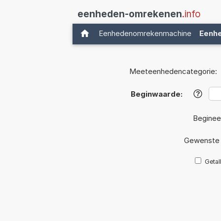
eenheden-omrekenen
.info
Eenhedenomrekenmachine
Eenh
Meeteenhedencategorie:
Beginwaarde:
?
Beginee
Gewenste 
Getal