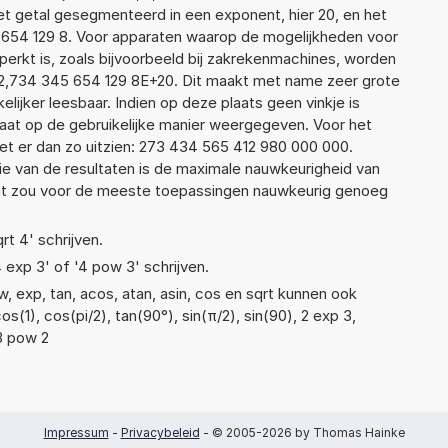
t getal gesegmenteerd in een exponent, hier 20, en het
45 654 129 8. Voor apparaten waarop de mogelijkheden voor
erkt is, zoals bijvoorbeeld bij zakrekenmachines, worden
2,734 345 654 129 8E+20. Dit maakt met name zeer grote
elijker leesbaar. Indien op deze plaats geen vinkje is
taat op de gebruikelijke manier weergegeven. Voor het
t er dan zo uitzien: 273 434 565 412 980 000 000.
ie van de resultaten is de maximale nauwkeurigheid van
Dat zou voor de meeste toepassingen nauwkeurig genoeg
rt 4' schrijven.
4 exp 3' of '4 pow 3' schrijven.
, exp, tan, acos, atan, asin, cos en sqrt kunnen ook
(1), cos(pi/2), tan(90°), sin(π/2), sin(90), 2 exp 3,
 3 pow 2
Impressum
-
Privacybeleid
- © 2005-2026 by Thomas Hainke