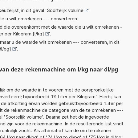
euzelijst, in dit geval '
Soortelijk volume
'.
ie u wilt omrekenen --- converteren.
eid die overeenkomt met de waarde die u wilt omrekenen -
er per Kilogram [l/kg]
'.
rnaar u de waarde wilt omrekenen --- converteren, in dit
dl/pg]
'.
 van deze rekenmachine om l/kg naar dl/pg
jk om de waarde in te voeren met de oorspronkelijke
teerd; bijvoorbeeld '91 Liter per Kilogram'. Hierbij kan
de afkorting ervan worden gebruiktbijvoorbeeld 'Liter per
aalt de rekenmachine de categorie van de te omrekenen ---
l 'Soortelijk volume'. Daarna zet het de ingevoerde
d zijn voor de rekenmachine. In de resulterende lijst vindt
ronkelijk zocht. Als alternatief kan de om te rekenen
 l/kg naar dl/pg' of '74 l/kg to dl/pg' of '75 l/kg in dl/pg'