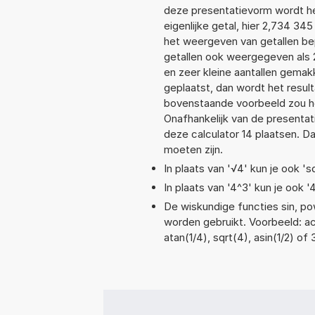
deze presentatievorm wordt he
eigenlijke getal, hier 2,734 3
het weergeven van getallen bep
getallen ook weergegeven als 
en zeer kleine aantallen gemakk
geplaatst, dan wordt het resul
bovenstaande voorbeeld zou he
Onafhankelijk van de presentat
deze calculator 14 plaatsen. 
moeten zijn.
In plaats van '√4' kun je ook 'sq
In plaats van '4^3' kun je ook '
De wiskundige functies sin, pow
worden gebruikt. Voorbeeld: acos
atan(1/4), sqrt(4), asin(1/2) of