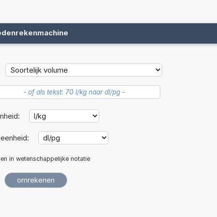
edenrekenmachine
nheid:
eenheid:
len in wetenschappelijke notatie