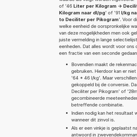
of '46
Liter per Kilogram -> Decil
Kilogram naar dl/pg
' of '91
l/kg n
to Deciliter per Pikogram
'. Voor 
welke eenheid de oorspronkelijke 
van deze mogelijkheden men ook geb
juiste vermelding in lange selectieli
eenheden. Dat alles wordt voor ons
een fractie van een seconde gedaan
Bovendien maakt de rekenmachi
gebruiken. Hierdoor kan er nie
'64 * 46 l/kg'. Maar verschil
gekoppeld bij de conversie. Dat 
Deciliter per Pikogram' of '2
gecombineerde meeteenheden moe
betreffende combinatie.
Indien nodig kan het resultaat
wanneer dit zinvol is.
Als er een vinkje is geplaatst n
antwoord in zwevendekommanot