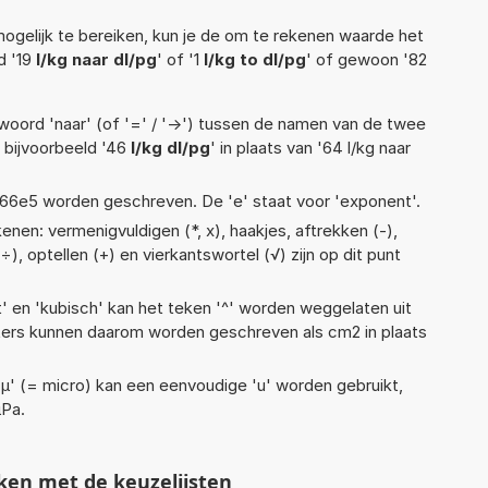
ogelijk te bereiken, kun je de om te rekenen waarde het
d '19
l/kg naar dl/pg
' of '1
l/kg to dl/pg
' of gewoon '82
woord 'naar' (of '=' / '->') tussen de namen van de twee
bijvoorbeeld '46
l/kg dl/pg
' in plaats van '64 l/kg naar
 1,66e5 worden geschreven. De 'e' staat voor 'exponent'.
nen: vermenigvuldigen (*, x), haakjes, aftrekken (-),
, ÷), optellen (+) en vierkantswortel (√) zijn op dit punt
t' en 'kubisch' kan het teken '^' worden weggelaten uit
eters kunnen daarom worden geschreven als cm2 in plaats
 'µ' (= micro) kan een eenvoudige 'u' worden gebruikt,
µPa.
ken met de keuzelijsten