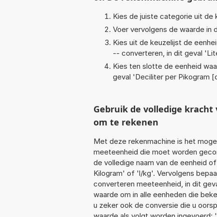
Kies de juiste categorie uit de k
Voer vervolgens de waarde in d
Kies uit de keuzelijst de eenh
-- converteren, in dit geval '
Lit
Kies ten slotte de eenheid waa
geval '
Deciliter per Pikogram [
Gebruik de volledige kracht
om te rekenen
Met deze rekenmachine is het mogeli
meeteenheid die moet worden geconver
de volledige naam van de eenheid of 
Kilogram' of 'l/kg'. Vervolgens bep
converteren meeteenheid, in dit geva
waarde om in alle eenheden die beken
u zeker ook de conversie die u oorsp
waarde als volgt worden ingevoerd: '64