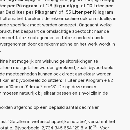
iter per Pikogram
' of '28
l/kg = dl/pg
' of '10
Liter per
aar Deciliter per Pikogram
' of '55
Liter per Kilogram
dit alternatief berekent de rekenmachine ook onmiddellijk in
waarde specifiek moet worden omgezet. Ongeacht welke
ruikt, het bespaart de omslachtige zoektocht naar de
jsten met talloze categorieën en talloze ondersteunde
 overgenomen door de rekenmachine en het werk wordt in
.
ne het mogelijk om wiskundige uitdrukkingen te
t alleen met getallen worden gerekend, zoals bijvoorbeeld
lende meeteenheden kunnen ook direct aan elkaar worden
kan er bijvoorbeeld zo uitzien: '1 Liter per Kilogram + 82
8mm x 10cm x 91dm = ? cm^3'. De op deze manier
ten natuurlijk bij elkaar passen en zinvol zijn in de
 worden afgerond op een bepaald aantal decimalen
aast 'Getallen in wetenschappelijke notatie', verschijnt het
20
atie. Bijvoorbeeld, 2,734 345 654 129 8
×
10
. Voor