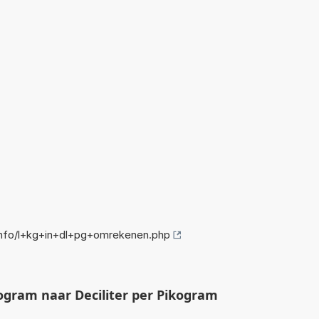
nfo/l+kg+in+dl+pg+omrekenen.php
ogram naar Deciliter per Pikogram