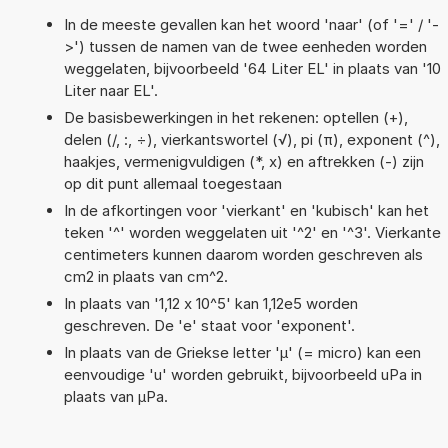
In de meeste gevallen kan het woord 'naar' (of '=' / '-
>') tussen de namen van de twee eenheden worden
weggelaten, bijvoorbeeld '64 Liter EL' in plaats van '10
Liter naar EL'.
De basisbewerkingen in het rekenen: optellen (+),
delen (/, :, ÷), vierkantswortel (√), pi (π), exponent (^),
haakjes, vermenigvuldigen (*, x) en aftrekken (-) zijn
op dit punt allemaal toegestaan
In de afkortingen voor 'vierkant' en 'kubisch' kan het
teken '^' worden weggelaten uit '^2' en '^3'. Vierkante
centimeters kunnen daarom worden geschreven als
cm2 in plaats van cm^2.
In plaats van '1,12 x 10^5' kan 1,12e5 worden
geschreven. De 'e' staat voor 'exponent'.
In plaats van de Griekse letter 'µ' (= micro) kan een
eenvoudige 'u' worden gebruikt, bijvoorbeeld uPa in
plaats van µPa.