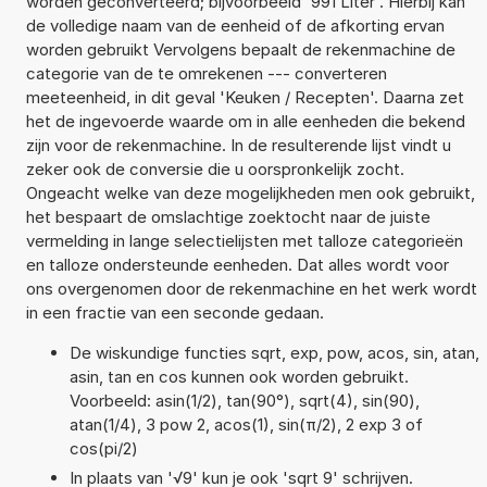
worden geconverteerd; bijvoorbeeld '991 Liter'. Hierbij kan
de volledige naam van de eenheid of de afkorting ervan
worden gebruikt Vervolgens bepaalt de rekenmachine de
categorie van de te omrekenen --- converteren
meeteenheid, in dit geval 'Keuken / Recepten'. Daarna zet
het de ingevoerde waarde om in alle eenheden die bekend
zijn voor de rekenmachine. In de resulterende lijst vindt u
zeker ook de conversie die u oorspronkelijk zocht.
Ongeacht welke van deze mogelijkheden men ook gebruikt,
het bespaart de omslachtige zoektocht naar de juiste
vermelding in lange selectielijsten met talloze categorieën
en talloze ondersteunde eenheden. Dat alles wordt voor
ons overgenomen door de rekenmachine en het werk wordt
in een fractie van een seconde gedaan.
De wiskundige functies sqrt, exp, pow, acos, sin, atan,
asin, tan en cos kunnen ook worden gebruikt.
Voorbeeld: asin(1/2), tan(90°), sqrt(4), sin(90),
atan(1/4), 3 pow 2, acos(1), sin(π/2), 2 exp 3 of
cos(pi/2)
In plaats van '√9' kun je ook 'sqrt 9' schrijven.