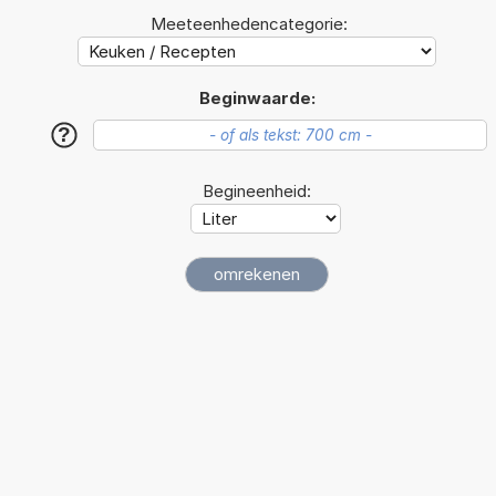
Meeteenhedencategorie:
Beginwaarde:
?
Begineenheid: