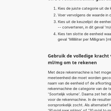
Kies de juiste categorie uit de k
Voer vervolgens de waarde in d
Kies uit de keuzelijst de eenh
-- converteren, in dit geval '
m/
Kies ten slotte de eenheid waa
geval '
Milliliter per Milligram [
Gebruik de volledige krach
ml/mg om te rekenen
Met deze rekenmachine is het mogeli
meeteenheid die moet worden geconve
naam van de eenheid of de afkorting
rekenmachine de categorie van de te
'Soortelijk volume'. Daarna zet het 
voor de rekenmachine. In de resultere
oorspronkelijk zocht. Als alternatie
'91 m/gl naar ml/mg' of '20 m/gl to m