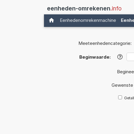
eenheden-omrekenen
.info
Eenhedenomrekenmachine
Eenh
Meeteenhedencategorie:
Beginwaarde:
?
Beginee
Gewenste 
Getal