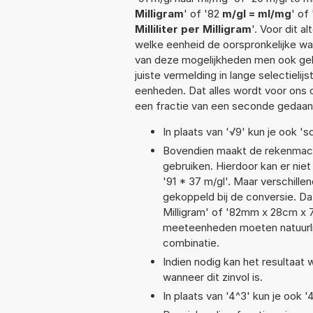
Milligram
' of '82
m/gl = ml/mg
' of
Milliliter per Milligram
'. Voor dit 
welke eenheid de oorspronkelijke 
van deze mogelijkheden men ook geb
juiste vermelding in lange selectieli
eenheden. Dat alles wordt voor ons
een fractie van een seconde gedaan
In plaats van '√9' kun je ook 'sq
Bovendien maakt de rekenmachi
gebruiken. Hierdoor kan er nie
'91 * 37 m/gl'. Maar verschil
gekoppeld bij de conversie. Dat 
Milligram' of '82mm x 28cm x
meeteenheden moeten natuurlijk
combinatie.
Indien nodig kan het resultaat
wanneer dit zinvol is.
In plaats van '4^3' kun je ook '