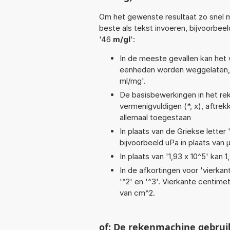
Om het gewenste resultaat zo snel m
beste als tekst invoeren, bijvoorbee
'46
m/gl
':
In de meeste gevallen kan het 
eenheden worden weggelaten, 
ml/mg'.
De basisbewerkingen in het rek
vermenigvuldigen (*, x), aftrekke
allemaal toegestaan
In plaats van de Griekse letter
bijvoorbeeld uPa in plaats van 
In plaats van '1,93 x 10^5' kan
In de afkortingen voor 'vierkan
'^2' en '^3'. Vierkante centim
van cm^2.
of: De rekenmachine gebrui