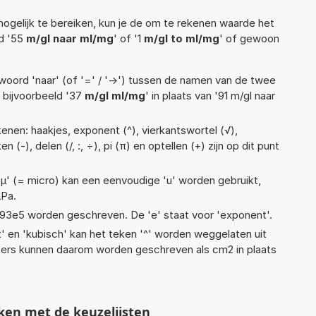
ogelijk te bereiken, kun je de om te rekenen waarde het
ld '55
m/gl naar ml/mg
' of '1
m/gl to ml/mg
' of gewoon
woord 'naar' (of '=' / '->') tussen de namen van de twee
bijvoorbeeld '37
m/gl ml/mg
' in plaats van '91 m/gl naar
enen: haakjes, exponent (^), vierkantswortel (√),
n (-), delen (/, :, ÷), pi (π) en optellen (+) zijn op dit punt
 'µ' (= micro) kan een eenvoudige 'u' worden gebruikt,
µPa.
 1,93e5 worden geschreven. De 'e' staat voor 'exponent'.
t' en 'kubisch' kan het teken '^' worden weggelaten uit
eters kunnen daarom worden geschreven als cm2 in plaats
ken met de keuzelijsten