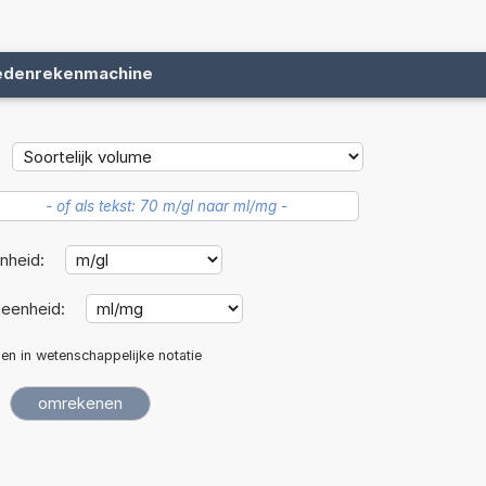
edenrekenmachine
nheid:
eenheid:
len in wetenschappelijke notatie