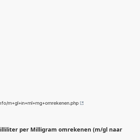
info/m+gl+in+ml+mg+omrekenen.php
liliter per Milligram omrekenen (m/gl naar