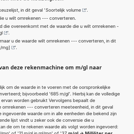
euzelijst, in dit geval '
Soortelijk volume
'.
ie u wilt omrekenen --- converteren.
eid die overeenkomt met de waarde die u wilt omrekenen -
gl
'.
rnaar u de waarde wilt omrekenen --- converteren, in dit
ml/mg]
'.
t van deze rekenmachine om m/gl naar
jk om de waarde in te voeren met de oorspronkelijke
rteerd; bijvoorbeeld '685 m/gl'. Hierbij kan de volledige
 ervan worden gebruikt Vervolgens bepaalt de
 omrekenen --- converteren meeteenheid, in dit geval
de ingevoerde waarde om in alle eenheden die bekend zijn
nde lijst vindt u zeker ook de conversie die u
f kan de om te rekenen waarde als volgt worden ingevoerd:
l/mg' of '21 m/gl in ml/mg' of '37
m/gl -> Milliliter per