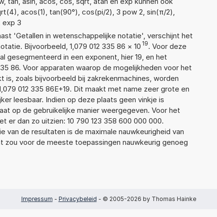
, tan, asin, acos, cos, sqrt, atan en exp kunnen ook
t(4), acos(1), tan(90°), cos(pi/2), 3 pow 2, sin(π/2),
2 exp 3
aast 'Getallen in wetenschappelijke notatie', verschijnt het
19
tie. Bijvoorbeeld, 1,079 012 335 86
×
10
. Voor deze
al gesegmenteerd in een exponent, hier 19, en het
12 335 86. Voor apparaten waarop de mogelijkheden voor het
 is, zoals bijvoorbeeld bij zakrekenmachines, worden
1,079 012 335 86E+19. Dit maakt met name zeer grote en
jker leesbaar. Indien op deze plaats geen vinkje is
taat op de gebruikelijke manier weergegeven. Voor het
t er dan zo uitzien: 10 790 123 358 600 000 000.
ie van de resultaten is de maximale nauwkeurigheid van
Dat zou voor de meeste toepassingen nauwkeurig genoeg
Impressum
-
Privacybeleid
- © 2005-2026 by Thomas Hainke