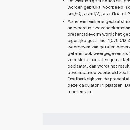
De wiskundige functies sin, pow
worden gebruikt. Voorbeeld: sqr
sin(90), asin(1/2), atan(1/4) of 
Als er een vinkje is geplaatst n
antwoord in zwevendekommanota
presentatievorm wordt het get
eigenlijke getal, hier 1,079 0
weergeven van getallen beperkt
getallen ook weergegeven als 
zeer kleine aantallen gemakkeli
geplaatst, dan wordt het resul
bovenstaande voorbeeld zou he
Onafhankelijk van de presentat
deze calculator 14 plaatsen. 
moeten zijn.