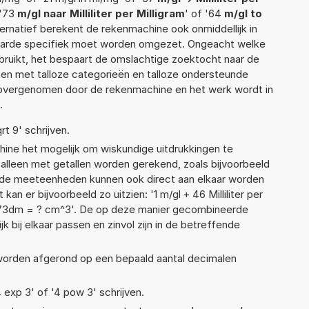
 '73
m/gl naar Milliliter per Milligram
' of '64
m/gl to
alternatief berekent de rekenmachine ook onmiddellijk in
waarde specifiek moet worden omgezet. Ongeacht welke
ruikt, het bespaart de omslachtige zoektocht naar de
jsten met talloze categorieën en talloze ondersteunde
 overgenomen door de rekenmachine en het werk wordt in
.
rt 9' schrijven.
ne het mogelijk om wiskundige uitdrukkingen te
t alleen met getallen worden gerekend, zoals bijvoorbeeld
lende meeteenheden kunnen ook direct aan elkaar worden
kan er bijvoorbeeld zo uitzien: '1 m/gl + 46 Milliliter per
 73dm = ? cm^3'. De op deze manier gecombineerde
 bij elkaar passen en zinvol zijn in de betreffende
 worden afgerond op een bepaald aantal decimalen
4 exp 3' of '4 pow 3' schrijven.