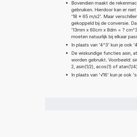
Bovendien maakt de rekenmachi
gebruiken. Hierdoor kan er nie
'18 * 65 m/s2'. Maar verschil
gekoppeld bij de conversie. Da
'13mm x 60cm x 8dm = ? cm^3
moeten natuurlijk bij elkaar pa
In plaats van '4^3' kun je ook '
De wiskundige functies asin, at
worden gebruikt. Voorbeeld: sin
2, asin(1/2), acos(1) of atan(1/4
In plaats van '√16' kun je ook 's