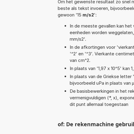
Om het gewenste resultaat zo snel m
beste als tekst invoeren, bijvoorbee
gewoon '15
m/s2
':
In de meeste gevallen kan het 
eenheden worden weggelaten, 
mm/s2'.
In de afkortingen voor 'vierkan
'^2' en '^3'. Vierkante centim
van cm^2.
In plaats van '1,97 x 10^5' kan
In plaats van de Griekse letter
bijvoorbeeld uPa in plaats van 
De basisbewerkingen in het reke
vermenigvuldigen (*, x), exponent
dit punt allemaal toegestaan
of: De rekenmachine gebrui