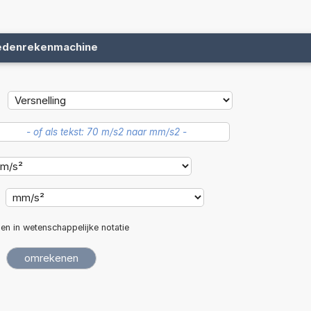
edenrekenmachine
len in wetenschappelijke notatie