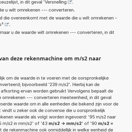
euzelijst, in dit geval '
Versnelling
'.
ie u wilt omrekenen --- converteren.
eid die overeenkomt met de waarde die u wilt omrekenen -
s²
'.
rnaar u de waarde wilt omrekenen --- converteren, in dit
t van deze rekenmachine om m/s2 naar
jk om de waarde in te voeren met de oorspronkelijke
rteerd; bijvoorbeeld '239 m/s2'. Hierbij kan de
 afkorting ervan worden gebruikt Vervolgens bepaalt de
 omrekenen --- converteren meeteenheid, in dit geval
evoerde waarde om in alle eenheden die bekend zijn voor de
t vindt u zeker ook de conversie die u oorspronkelijk
rekenen waarde als volgt worden ingevoerd: '95 m/s2 naar
5 m/s2 in mm/s2' of '43
m/s2 -> mm/s2
' of '90
m/s2 =
ent de rekenmachine ook onmiddellijk in welke eenheid de