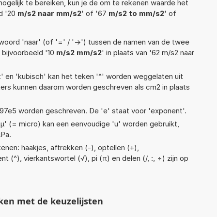
ogelijk te bereiken, kun je de om te rekenen waarde het
ld '20
m/s2 naar mm/s2
' of '67
m/s2 to mm/s2
' of
woord 'naar' (of '=' / '->') tussen de namen van de twee
bijvoorbeeld '10
m/s2 mm/s2
' in plaats van '62 m/s2 naar
t' en 'kubisch' kan het teken '^' worden weggelaten uit
eters kunnen daarom worden geschreven als cm2 in plaats
 1,97e5 worden geschreven. De 'e' staat voor 'exponent'.
 'µ' (= micro) kan een eenvoudige 'u' worden gebruikt,
µPa.
nen: haakjes, aftrekken (-), optellen (+),
 (^), vierkantswortel (√), pi (π) en delen (/, :, ÷) zijn op
ken met de keuzelijsten