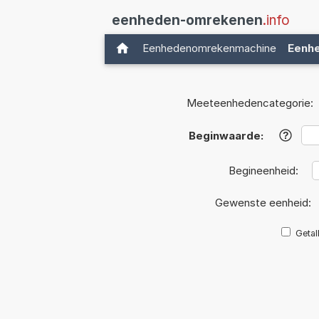
eenheden-omrekenen
.info
Eenhedenomrekenmachine
Eenh
Meeteenhedencategorie:
Beginwaarde:
?
Begineenheid:
Gewenste eenheid:
Getal