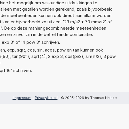
ne het mogelijk om wiskundige uitdrukkingen te
t alleen met getallen worden gerekend, zoals bijvoorbeeld
lende meeteenheden kunnen ook direct aan elkaar worden
t kan er bijvoorbeeld zo uitzien: '23 m/s2 + 70 mm/s2' of
'. De op deze manier gecombineerde meeteenheden
ssen en zinvol zijn in de betreffende combinatie.
4 exp 3' of '4 pow 3' schrijven.
an, exp, sqrt, cos, sin, acos, pow en tan kunnen ook
(90), tan(90°), sqrt(4), 2 exp 3, cos(pi/2), sin(π/2), 3 pow
)
qrt 16' schrijven.
Impressum
-
Privacybeleid
- © 2005-2026 by Thomas Hainke