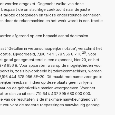
moet worden omgezet. Ongeacht welke van deze
 bespaart de omslachtige zoektocht naar de juiste
met talloze categorieën en talloze ondersteunde eenheden.
n door de rekenmachine en het werk wordt in een fractie
 worden afgerond op een bepaald aantal decimalen
aast 'Getallen in wetenschappelijke notatie', verschijnt het
20
atie. Bijvoorbeeld, 7,196 444 378 956 8
×
10
. Voor
t getal gesegmenteerd in een exponent, hier 20, en het
44 378 956 8. Voor apparaten waarop de mogelijkheden voor
erkt is, zoals bijvoorbeeld bij zakrekenmachines, worden
7,196 444 378 956 8E+20. Dit maakt met name zeer grote
elijker leesbaar. Indien op deze plaats geen vinkje is
taat op de gebruikelijke manier weergegeven. Voor het
t er dan zo uitzien: 719 644 437 895 680 000 000.
ie van de resultaten is de maximale nauwkeurigheid van
Dat zou voor de meeste toepassingen nauwkeurig genoeg