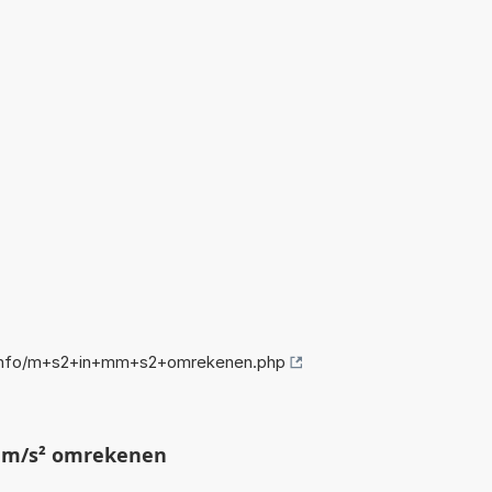
info/m+s2+in+mm+s2+omrekenen.php
mm/s² omrekenen