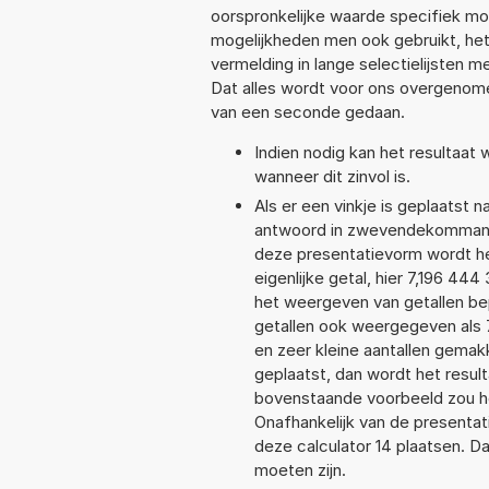
oorspronkelijke waarde specifiek 
mogelijkheden men ook gebruikt, het
vermelding in lange selectielijsten 
Dat alles wordt voor ons overgenome
van een seconde gedaan.
Indien nodig kan het resultaat
wanneer dit zinvol is.
Als er een vinkje is geplaatst n
antwoord in zwevendekommanot
deze presentatievorm wordt he
eigenlijke getal, hier 7,196 4
het weergeven van getallen bep
getallen ook weergegeven als 
en zeer kleine aantallen gemakk
geplaatst, dan wordt het resul
bovenstaande voorbeeld zou he
Onafhankelijk van de presentat
deze calculator 14 plaatsen. 
moeten zijn.