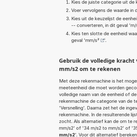
Kies de juiste categorie uit de k
Voer vervolgens de waarde in d
Kies uit de keuzelijst de eenh
-- converteren, in dit geval '
m/
Kies ten slotte de eenheid waa
geval '
mm/s²
'.
Gebruik de volledige krach
mm/s2 om te rekenen
Met deze rekenmachine is het mogeli
meeteenheid die moet worden geconve
volledige naam van de eenheid of de
rekenmachine de categorie van de te
'Versnelling'. Daarna zet het de ing
rekenmachine. In de resulterende lijs
zocht. Als alternatief kan de om te 
mm/s2' of '34 m/s2 to mm/s2' of '3
mm/s2
'. Voor dit alternatief berek