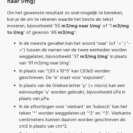
naar l/mg)
Om het gewenste resultaat zo snel mogelijk te bereiken,
kun je de om te rekenen waarde het beste als tekst
invoeren, bijvoorbeeld '55
m3/mg naar l/mg
' of '1
m3/mg
to l/mg
' of gewoon '46
m3/mg
':
In de meeste gevallen kan het woord 'naar' (of '=' / '-
>') tussen de namen van de twee eenheden worden
weggelaten, bijvoorbeeld '37
m3/mg l/mg
' in plaats
van '91 m3/mg naar l/mg'.
In plaats van '1,93 x 10^5' kan 1,93e5 worden
geschreven. De 'e' staat voor 'exponent'.
In plaats van de Griekse letter 'µ' (= micro) kan een
eenvoudige 'u' worden gebruikt, bijvoorbeeld uPa in
plaats van µPa.
In de afkortingen voor 'vierkant' en 'kubisch' kan het
teken '^' worden weggelaten uit '^2' en '^3'. Vierkante
centimeters kunnen daarom worden geschreven als
cm2 in plaats van cm^2.