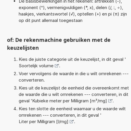
De basisbewerkingen in het rekenen: aftrekken (-),
exponent (^), vermenigvuldigen (*, x), delen (/, :, ÷),
haakjes, vierkantswortel (√), optellen (+) en pi (π) zijn
op dit punt allemaal toegestaan
of: De rekenmachine gebruiken met de
keuzelijsten
Kies de juiste categorie uit de keuzelijst, in dit geval '
Soortelijk volume
'.
Voer vervolgens de waarde in die u wilt omrekenen ---
converteren.
Kies uit de keuzelijst de eenheid die overeenkomt met
de waarde die u wilt omrekenen --- converteren, in dit
geval '
Kubieke meter per Milligram [m³/mg]
'.
Kies ten slotte de eenheid waarnaar u de waarde wilt
omrekenen --- converteren, in dit geval '
Liter per Milligram [l/mg]
'.