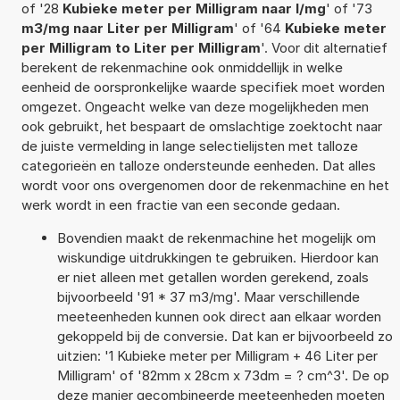
of '28
Kubieke meter per Milligram naar l/mg
' of '73
m3/mg naar Liter per Milligram
' of '64
Kubieke meter
per Milligram to Liter per Milligram
'. Voor dit alternatief
berekent de rekenmachine ook onmiddellijk in welke
eenheid de oorspronkelijke waarde specifiek moet worden
omgezet. Ongeacht welke van deze mogelijkheden men
ook gebruikt, het bespaart de omslachtige zoektocht naar
de juiste vermelding in lange selectielijsten met talloze
categorieën en talloze ondersteunde eenheden. Dat alles
wordt voor ons overgenomen door de rekenmachine en het
werk wordt in een fractie van een seconde gedaan.
Bovendien maakt de rekenmachine het mogelijk om
wiskundige uitdrukkingen te gebruiken. Hierdoor kan
er niet alleen met getallen worden gerekend, zoals
bijvoorbeeld '91 * 37 m3/mg'. Maar verschillende
meeteenheden kunnen ook direct aan elkaar worden
gekoppeld bij de conversie. Dat kan er bijvoorbeeld zo
uitzien: '1 Kubieke meter per Milligram + 46 Liter per
Milligram' of '82mm x 28cm x 73dm = ? cm^3'. De op
deze manier gecombineerde meeteenheden moeten