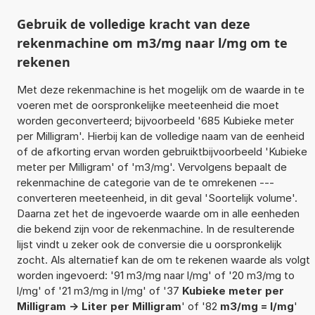
Gebruik de volledige kracht van deze
rekenmachine om m3/mg naar l/mg om te
rekenen
Met deze rekenmachine is het mogelijk om de waarde in te
voeren met de oorspronkelijke meeteenheid die moet
worden geconverteerd; bijvoorbeeld '685 Kubieke meter
per Milligram'. Hierbij kan de volledige naam van de eenheid
of de afkorting ervan worden gebruiktbijvoorbeeld 'Kubieke
meter per Milligram' of 'm3/mg'. Vervolgens bepaalt de
rekenmachine de categorie van de te omrekenen ---
converteren meeteenheid, in dit geval 'Soortelijk volume'.
Daarna zet het de ingevoerde waarde om in alle eenheden
die bekend zijn voor de rekenmachine. In de resulterende
lijst vindt u zeker ook de conversie die u oorspronkelijk
zocht. Als alternatief kan de om te rekenen waarde als volgt
worden ingevoerd: '91 m3/mg naar l/mg' of '20 m3/mg to
l/mg' of '21 m3/mg in l/mg' of '37
Kubieke meter per
Milligram -> Liter per Milligram
' of '82
m3/mg = l/mg
'