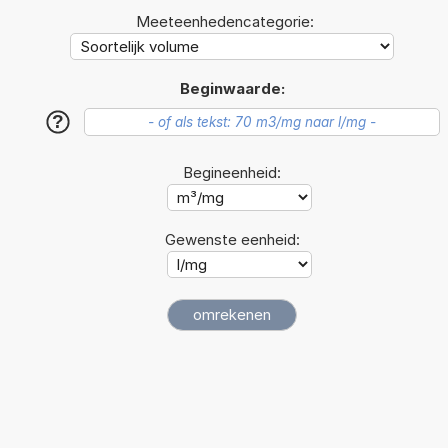
Meeteenhedencategorie:
Beginwaarde:
?
Begineenheid:
Gewenste eenheid: