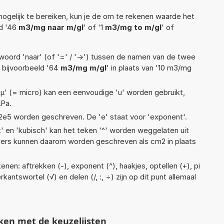
ogelijk te bereiken, kun je de om te rekenen waarde het
ld '46
m3/mg naar m/gl
' of '1
m3/mg to m/gl
' of
woord 'naar' (of '=' / '->') tussen de namen van de twee
bijvoorbeeld '64
m3/mg m/gl
' in plaats van '10 m3/mg
 'µ' (= micro) kan een eenvoudige 'u' worden gebruikt,
µPa.
 1,12e5 worden geschreven. De 'e' staat voor 'exponent'.
t' en 'kubisch' kan het teken '^' worden weggelaten uit
eters kunnen daarom worden geschreven als cm2 in plaats
nen: aftrekken (-), exponent (^), haakjes, optellen (+), pi
rkantswortel (√) en delen (/, :, ÷) zijn op dit punt allemaal
ken met de keuzelijsten