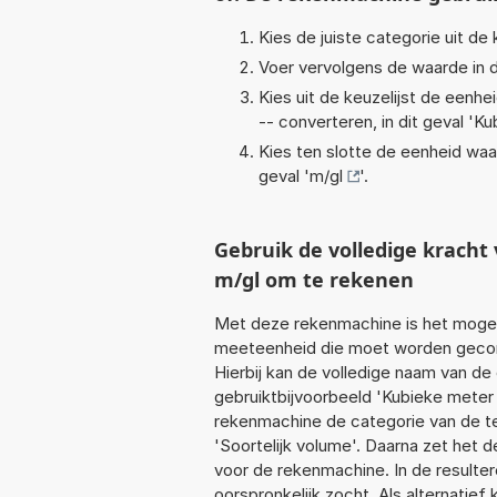
Kies de juiste categorie uit de k
Voer vervolgens de waarde in d
Kies uit de keuzelijst de eenh
-- converteren, in dit geval '
Ku
Kies ten slotte de eenheid waa
geval '
m/gl
'.
Gebruik de volledige krac
m/gl om te rekenen
Met deze rekenmachine is het mogeli
meeteenheid die moet worden geconve
Hierbij kan de volledige naam van de
gebruiktbijvoorbeeld 'Kubieke meter 
rekenmachine de categorie van de te
'Soortelijk volume'. Daarna zet het 
voor de rekenmachine. In de resultere
oorspronkelijk zocht. Als alternatie