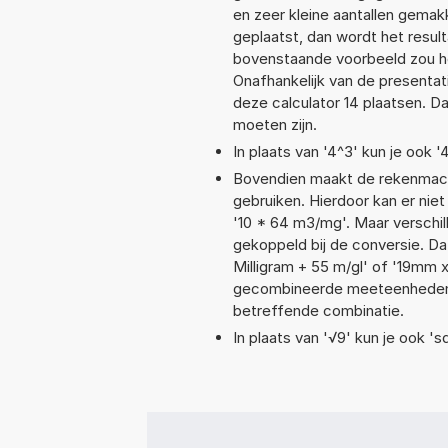
en zeer kleine aantallen gemakk
geplaatst, dan wordt het resul
bovenstaande voorbeeld zou he
Onafhankelijk van de presentat
deze calculator 14 plaatsen. 
moeten zijn.
In plaats van '4^3' kun je ook '
Bovendien maakt de rekenmachi
gebruiken. Hierdoor kan er nie
'10 * 64 m3/mg'. Maar verschi
gekoppeld bij de conversie. Dat
Milligram + 55 m/gl' of '19mm
gecombineerde meeteenheden moe
betreffende combinatie.
In plaats van '√9' kun je ook 'sq