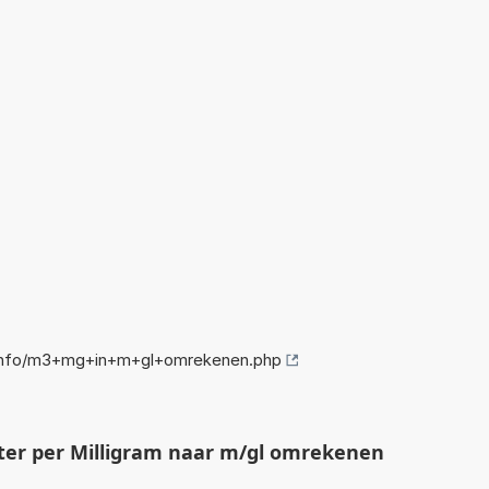
info/m3+mg+in+m+gl+omrekenen.php
er per Milligram naar m/gl omrekenen