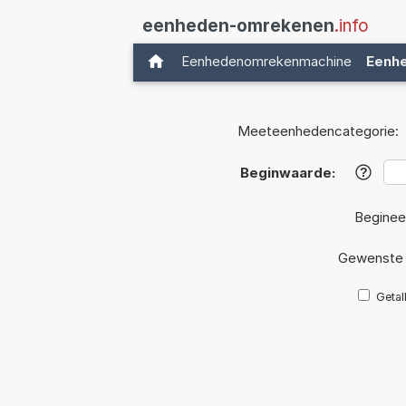
eenheden-omrekenen
.info
Eenhedenomrekenmachine
Eenh
Meeteenhedencategorie:
Beginwaarde:
?
Beginee
Gewenste 
Getal