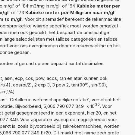
o m/gl' of '84 m3/mg in m/gl' of '64
Kubieke meter per
m/gl
' of '73
Kubieke meter per Milligram naar m/gl
'
m to m/gl
'. Voor dit alternatief berekent de rekenmachine
e oorspronkelijke waarde specifiek moet worden omgezet.
den men ook gebruikt, het bespaart de omslachtige
n lange selectielijsten met talloze categorieën en talloze
wordt voor ons overgenomen door de rekenmachine en het
econde gedaan.
 worden afgerond op een bepaald aantal decimalen
t, asin, exp, cos, pow, acos, tan en atan kunnen ook
t(4), cos(pi/2), 2 exp 3, 3 pow 2, tan(90°), sin(90),
tan(1/4)
aast 'Getallen in wetenschappelijke notatie', verschijnt het
20
atie. Bijvoorbeeld, 5,066 790 077 349
×
10
. Voor
t getal gesegmenteerd in een exponent, hier 20, en het
90 077 349. Voor apparaten waarop de mogelijkheden voor
erkt is, zoals bijvoorbeeld bij zakrekenmachines, worden
 5,066 790 077 349 E+20. Dit maakt met name zeer grote