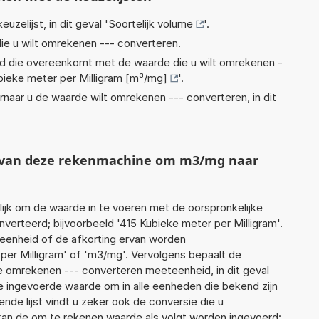
euzelijst, in dit geval '
Soortelijk volume
'.
ie u wilt omrekenen --- converteren.
eid die overeenkomt met de waarde die u wilt omrekenen -
bieke meter per Milligram [m³/mg]
'.
rnaar u de waarde wilt omrekenen --- converteren, in dit
ht van deze rekenmachine om m3/mg naar
jk om de waarde in te voeren met de oorspronkelijke
rteerd; bijvoorbeeld '415 Kubieke meter per Milligram'.
 eenheid of de afkorting ervan worden
per Milligram' of 'm3/mg'. Vervolgens bepaalt de
 omrekenen --- converteren meeteenheid, in dit geval
de ingevoerde waarde om in alle eenheden die bekend zijn
nde lijst vindt u zeker ook de conversie die u
f kan de om te rekenen waarde als volgt worden ingevoerd: