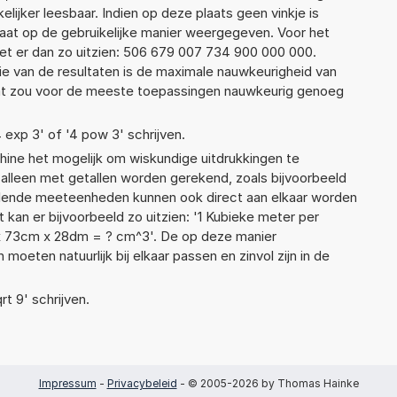
elijker leesbaar. Indien op deze plaats geen vinkje is
taat op de gebruikelijke manier weergegeven. Voor het
t er dan zo uitzien: 506 679 007 734 900 000 000.
ie van de resultaten is de maximale nauwkeurigheid van
Dat zou voor de meeste toepassingen nauwkeurig genoeg
4 exp 3' of '4 pow 3' schrijven.
ne het mogelijk om wiskundige uitdrukkingen te
t alleen met getallen worden gerekend, zoals bijvoorbeeld
llende meeteenheden kunnen ook direct aan elkaar worden
 kan er bijvoorbeeld zo uitzien: '1 Kubieke meter per
 x 73cm x 28dm = ? cm^3'. De op deze manier
ten natuurlijk bij elkaar passen en zinvol zijn in de
rt 9' schrijven.
Impressum
-
Privacybeleid
- © 2005-2026 by Thomas Hainke