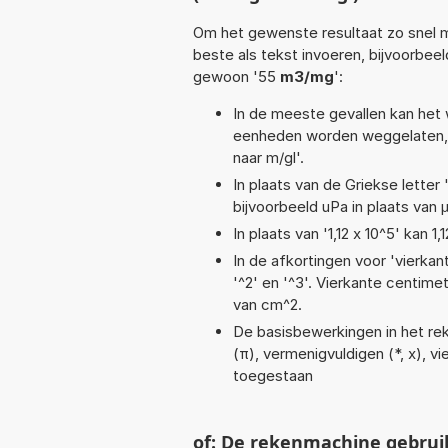
Om het gewenste resultaat zo snel m
beste als tekst invoeren, bijvoorbee
gewoon '55
m3/mg
':
In de meeste gevallen kan het 
eenheden worden weggelaten, 
naar m/gl'.
In plaats van de Griekse letter
bijvoorbeeld uPa in plaats van 
In plaats van '1,12 x 10^5' kan
In de afkortingen voor 'vierkan
'^2' en '^3'. Vierkante centim
van cm^2.
De basisbewerkingen in het reke
(π), vermenigvuldigen (*, x), vie
toegestaan
of: De rekenmachine gebrui