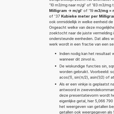
'10 m3/mg naar m/gl' of '83 m3/mg t
Milligram -> m/gl
' of '19
m3/mg = 
of '37
Kubieke meter per Milligra
ook onmiddellijk in welke eenheid d
Ongeacht welke van deze mogelijkhe
zoektocht naar de juiste vermelding i
ondersteunde eenheden. Dat alles 
werk wordt in een fractie van een s
Indien nodig kan het resultaat
wanneer dit zinvol is.
De wiskundige functies sin, sqr
worden gebruikt. Voorbeeld: sqr
acos(1), sin(π/2), asin(1/2) of a
Als er een vinkje is geplaatst n
antwoord in zwevendekommanot
deze presentatievorm wordt he
eigenlijke getal, hier 5,066 7
het weergeven van getallen bep
getallen ook weergegeven als