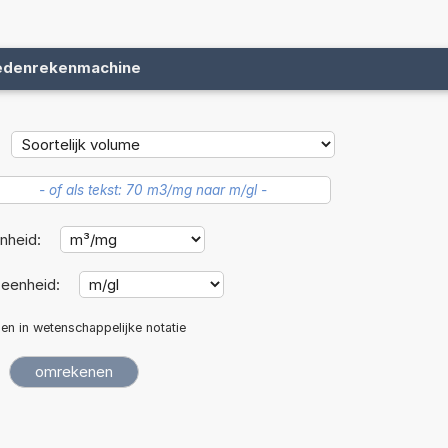
edenrekenmachine
nheid:
eenheid:
len in wetenschappelijke notatie