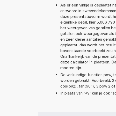
Als er een vinkje is geplaatst n
antwoord in zwevendekommanot
deze presentatievorm wordt he
eigenlijke getal, hier 5,066 7
het weergeven van getallen bep
getallen ook weergegeven als
en zeer kleine aantallen gemakk
geplaatst, dan wordt het resul
bovenstaande voorbeeld zou he
Onafhankelijk van de presentat
deze calculator 14 plaatsen. 
moeten zijn.
De wiskundige functies pow, tan
worden gebruikt. Voorbeeld: 2 ex
cos(pi/2), tan(90°), 3 pow 2 of
In plaats van '√9' kun je ook 'sq