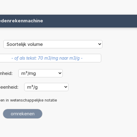
edenrekenmachine
nheid:
eenheid:
len in wetenschappelijke notatie