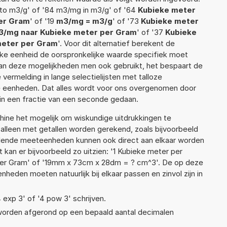
to m3/g' of '84 m3/mg in m3/g' of '64
Kubieke meter
per Gram
' of '19
m3/mg = m3/g
' of '73
Kubieke meter
3/mg naar Kubieke meter per Gram
' of '37
Kubieke
meter per Gram
'. Voor dit alternatief berekent de
lke eenheid de oorspronkelijke waarde specifiek moet
n deze mogelijkheden men ook gebruikt, het bespaart de
vermelding in lange selectielijsten met talloze
e eenheden. Dat alles wordt voor ons overgenomen door
in een fractie van een seconde gedaan.
ne het mogelijk om wiskundige uitdrukkingen te
t alleen met getallen worden gerekend, zoals bijvoorbeeld
llende meeteenheden kunnen ook direct aan elkaar worden
 kan er bijvoorbeeld zo uitzien: '1 Kubieke meter per
 per Gram' of '19mm x 73cm x 28dm = ? cm^3'. De op deze
den moeten natuurlijk bij elkaar passen en zinvol zijn in
4 exp 3' of '4 pow 3' schrijven.
 worden afgerond op een bepaald aantal decimalen