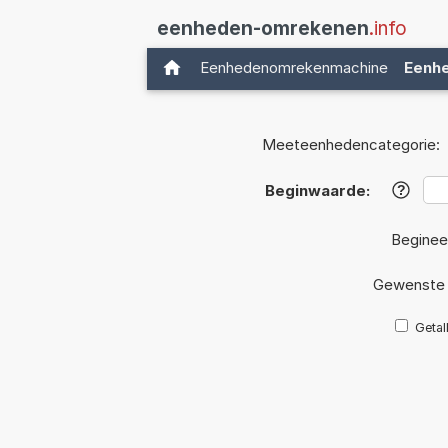
eenheden-omrekenen
.info
Eenhedenomrekenmachine
Eenh
Meeteenhedencategorie:
Beginwaarde:
?
Beginee
Gewenste 
Getal