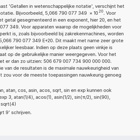
aast 'Getallen in wetenschappelijke notatie', verschijnt het
20
atie. Bijvoorbeeld, 5,066 790 077 349
×
10
. Voor
t getal gesegmenteerd in een exponent, hier 20, en het
90 077 349. Voor apparaten waarop de mogelijkheden voor
erkt is, zoals bijvoorbeeld bij zakrekenmachines, worden
 5,066 790 077 349 E+20. Dit maakt met name zeer grote
elijker leesbaar. Indien op deze plaats geen vinkje is
taat op de gebruikelijke manier weergegeven. Voor het
t er dan zo uitzien: 506 679 007 734 900 000 000.
ie van de resultaten is de maximale nauwkeurigheid van
Dat zou voor de meeste toepassingen nauwkeurig genoeg
, atan, cos, asin, acos, sqrt, sin en exp kunnen ook
p 3, atan(1/4), acos(1), asin(1/2), sin(π/2), sin(90),
 sqrt(4)
rt 9' schrijven.