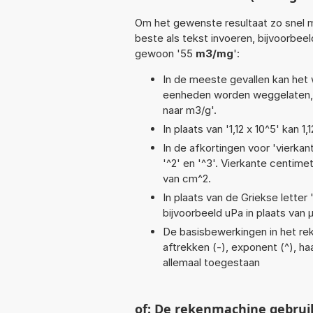
Om het gewenste resultaat zo snel m
beste als tekst invoeren, bijvoorbee
gewoon '55
m3/mg
':
In de meeste gevallen kan het 
eenheden worden weggelaten, 
naar m3/g'.
In plaats van '1,12 x 10^5' kan
In de afkortingen voor 'vierkan
'^2' en '^3'. Vierkante centim
van cm^2.
In plaats van de Griekse letter
bijvoorbeeld uPa in plaats van 
De basisbewerkingen in het rek
aftrekken (-), exponent (^), haak
allemaal toegestaan
of: De rekenmachine gebrui