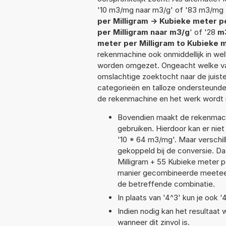
'10 m3/mg naar m3/g' of '83 m3/mg 
per Milligram -> Kubieke meter 
per Milligram naar m3/g
' of '28
m
meter per Milligram to Kubieke 
rekenmachine ook onmiddellijk in we
worden omgezet. Ongeacht welke va
omslachtige zoektocht naar de juiste 
categorieën en talloze ondersteund
de rekenmachine en het werk wordt 
Bovendien maakt de rekenmachi
gebruiken. Hierdoor kan er nie
'10 * 64 m3/mg'. Maar verschi
gekoppeld bij de conversie. Dat
Milligram + 55 Kubieke meter
manier gecombineerde meeteenhe
de betreffende combinatie.
In plaats van '4^3' kun je ook '
Indien nodig kan het resultaat
wanneer dit zinvol is.