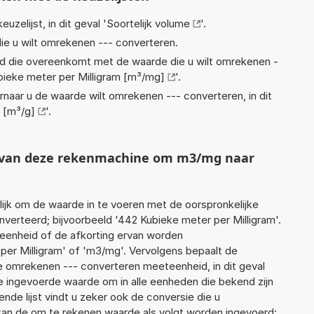
euzelijst, in dit geval '
Soortelijk volume
'.
ie u wilt omrekenen --- converteren.
eid die overeenkomt met de waarde die u wilt omrekenen -
bieke meter per Milligram [m³/mg]
'.
rnaar u de waarde wilt omrekenen --- converteren, in dit
 [m³/g]
'.
ht van deze rekenmachine om m3/mg naar
jk om de waarde in te voeren met de oorspronkelijke
erteerd; bijvoorbeeld '442 Kubieke meter per Milligram'.
 eenheid of de afkorting ervan worden
per Milligram' of 'm3/mg'. Vervolgens bepaalt de
 omrekenen --- converteren meeteenheid, in dit geval
de ingevoerde waarde om in alle eenheden die bekend zijn
nde lijst vindt u zeker ook de conversie die u
f kan de om te rekenen waarde als volgt worden ingevoerd: