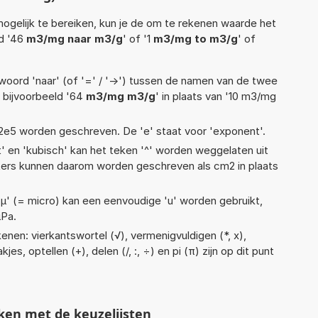
ogelijk te bereiken, kun je de om te rekenen waarde het
ld '46
m3/mg naar m3/g
' of '1
m3/mg to m3/g
' of
woord 'naar' (of '=' / '->') tussen de namen van de twee
bijvoorbeeld '64
m3/mg m3/g
' in plaats van '10 m3/mg
 1,12e5 worden geschreven. De 'e' staat voor 'exponent'.
t' en 'kubisch' kan het teken '^' worden weggelaten uit
eters kunnen daarom worden geschreven als cm2 in plaats
 'µ' (= micro) kan een eenvoudige 'u' worden gebruikt,
µPa.
enen: vierkantswortel (√), vermenigvuldigen (*, x),
jes, optellen (+), delen (/, :, ÷) en pi (π) zijn op dit punt
ken met de keuzelijsten