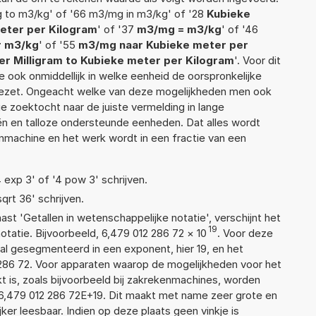
 to m3/kg' of '66 m3/mg in m3/kg' of '28
Kubieke
meter per Kilogram
' of '37
m3/mg = m3/kg
' of '46
r m3/kg
' of '55
m3/mg naar Kubieke meter per
r Milligram to Kubieke meter per Kilogram
'. Voor dit
 ook onmiddellijk in welke eenheid de oorspronkelijke
zet. Ongeacht welke van deze mogelijkheden men ook
e zoektocht naar de juiste vermelding in lange
eën en talloze ondersteunde eenheden. Dat alles wordt
machine en het werk wordt in een fractie van een
4 exp 3' of '4 pow 3' schrijven.
sqrt 36' schrijven.
aast 'Getallen in wetenschappelijke notatie', verschijnt het
19
atie. Bijvoorbeeld, 6,479 012 286 72
×
10
. Voor deze
al gesegmenteerd in een exponent, hier 19, en het
12 286 72. Voor apparaten waarop de mogelijkheden voor het
 is, zoals bijvoorbeeld bij zakrekenmachines, worden
6,479 012 286 72E+19. Dit maakt met name zeer grote en
jker leesbaar. Indien op deze plaats geen vinkje is