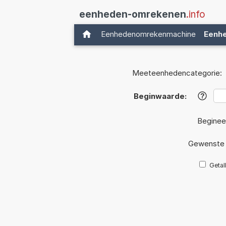
eenheden-omrekenen
.info
Eenhedenomrekenmachine
Eenh
Meeteenhedencategorie:
Beginwaarde:
?
Beginee
Gewenste 
Getal