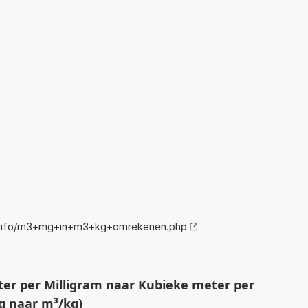
.info/m3+mg+in+m3+kg+omrekenen.php
r per Milligram naar Kubieke meter per
 naar m³/kg)