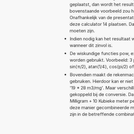
geplaatst, dan wordt het resul
bovenstaande voorbeeld zou he
Onafhankelijk van de presentat
deze calculator 14 plaatsen. 
moeten zijn.
Indien nodig kan het resultaat
wanneer dit zinvol is.
De wiskundige functies pow, exp
worden gebruikt. Voorbeeld: 3 p
sin(π/2), atan(1/4), cos(pi/2) o
Bovendien maakt de rekenmachi
gebruiken. Hierdoor kan er nie
'19 * 28 m3/mg'. Maar verschi
gekoppeld bij de conversie. Dat
Milligram + 10 Kubieke meter 
deze manier gecombineerde mee
zijn in de betreffende combinat