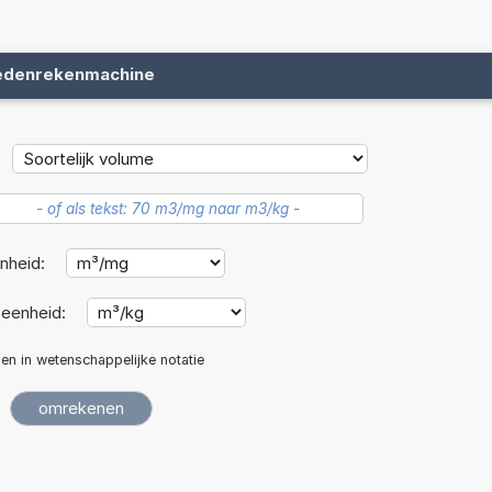
edenrekenmachine
nheid:
eenheid:
len in wetenschappelijke notatie