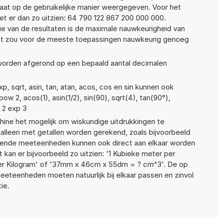
taat op de gebruikelijke manier weergegeven. Voor het
t er dan zo uitzien: 64 790 122 867 200 000 000.
ie van de resultaten is de maximale nauwkeurigheid van
Dat zou voor de meeste toepassingen nauwkeurig genoeg
 worden afgerond op een bepaald aantal decimalen
, sqrt, asin, tan, atan, acos, cos en sin kunnen ook
ow 2, acos(1), asin(1/2), sin(90), sqrt(4), tan(90°),
f 2 exp 3
ne het mogelijk om wiskundige uitdrukkingen te
t alleen met getallen worden gerekend, zoals bijvoorbeeld
llende meeteenheden kunnen ook direct aan elkaar worden
 kan er bijvoorbeeld zo uitzien: '1 Kubieke meter per
per Kilogram' of '37mm x 46cm x 55dm = ? cm^3'. De op
teenheden moeten natuurlijk bij elkaar passen en zinvol
ie.