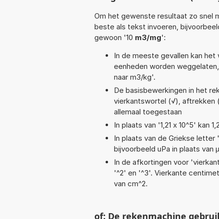
Om het gewenste resultaat zo snel m
beste als tekst invoeren, bijvoorbeel
gewoon '10
m3/mg
':
In de meeste gevallen kan het 
eenheden worden weggelaten, 
naar m3/kg'.
De basisbewerkingen in het reken
vierkantswortel (√), aftrekken (
allemaal toegestaan
In plaats van '1,21 x 10^5' kan
In plaats van de Griekse letter
bijvoorbeeld uPa in plaats van 
In de afkortingen voor 'vierkan
'^2' en '^3'. Vierkante centim
van cm^2.
of: De rekenmachine gebrui