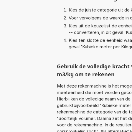
Kies de juiste categorie uit de k
Voer vervolgens de waarde in d
Kies uit de keuzelijst de eenh
-- converteren, in dit geval '
Ku
Kies ten slotte de eenheid waa
geval '
Kubieke meter per Kilo
Gebruik de volledige krac
m3/kg om te rekenen
Met deze rekenmachine is het mogeli
meeteenheid die moet worden geconv
Hierbij kan de volledige naam van de
gebruiktbijvoorbeeld 'Kubieke meter 
rekenmachine de categorie van de te
'Soortelijk volume'. Daarna zet het 
voor de rekenmachine. In de resultere
oorspronkelijk zocht. Als alternatie