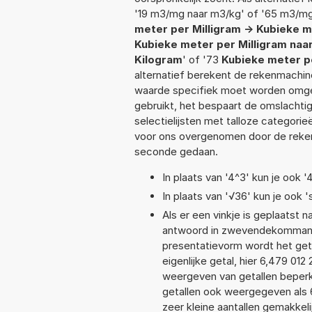
'19 m3/mg naar m3/kg' of '65 m3/mg
meter per Milligram -> Kubieke 
Kubieke meter per Milligram naa
Kilogram
' of '73
Kubieke meter pe
alternatief berekent de rekenmachine
waarde specifiek moet worden omge
gebruikt, het bespaart de omslachtig
selectielijsten met talloze categori
voor ons overgenomen door de reken
seconde gedaan.
In plaats van '4^3' kun je ook '
In plaats van '√36' kun je ook '
Als er een vinkje is geplaatst n
antwoord in zwevendekommanot
presentatievorm wordt het get
eigenlijke getal, hier 6,479 0
weergeven van getallen beperkt
getallen ook weergegeven als 
zeer kleine aantallen gemakkeli