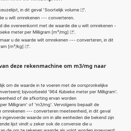
euzelijst, in dit geval '
Soortelijk volume
'.
ie u wilt omrekenen --- converteren.
eid die overeenkomt met de waarde die u wilt omrekenen -
bieke meter per Milligram [m³/mg]
'.
rnaar u de waarde wilt omrekenen --- converteren, in dit
gram [m³/kg]
'.
ht van deze rekenmachine om m3/mg naar
jk om de waarde in te voeren met de oorspronkelijke
erteerd; bijvoorbeeld '964 Kubieke meter per Milligram'.
 eenheid of de afkorting ervan worden
per Milligram' of 'm3/mg'. Vervolgens bepaalt de
 omrekenen --- converteren meeteenheid, in dit geval
de ingevoerde waarde om in alle eenheden die bekend zijn
nde lijst vindt u zeker ook de conversie die u
f kan de om te rekenen waarde als volgt worden ingevoerd: