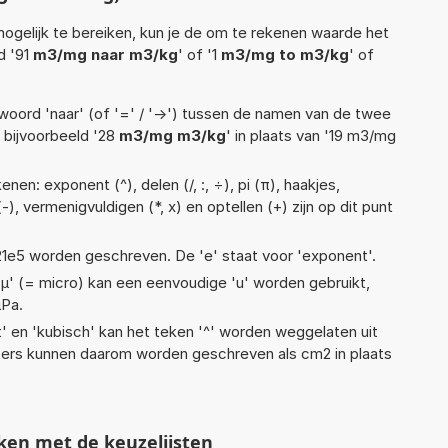
ogelijk te bereiken, kun je de om te rekenen waarde het
d '91
m3/mg naar m3/kg
' of '1
m3/mg to m3/kg
' of
woord 'naar' (of '=' / '->') tussen de namen van de twee
bijvoorbeeld '28
m3/mg m3/kg
' in plaats van '19 m3/mg
en: exponent (^), delen (/, :, ÷), pi (π), haakjes,
-), vermenigvuldigen (*, x) en optellen (+) zijn op dit punt
 1,21e5 worden geschreven. De 'e' staat voor 'exponent'.
 'µ' (= micro) kan een eenvoudige 'u' worden gebruikt,
µPa.
t' en 'kubisch' kan het teken '^' worden weggelaten uit
eters kunnen daarom worden geschreven als cm2 in plaats
ken met de keuzelijsten