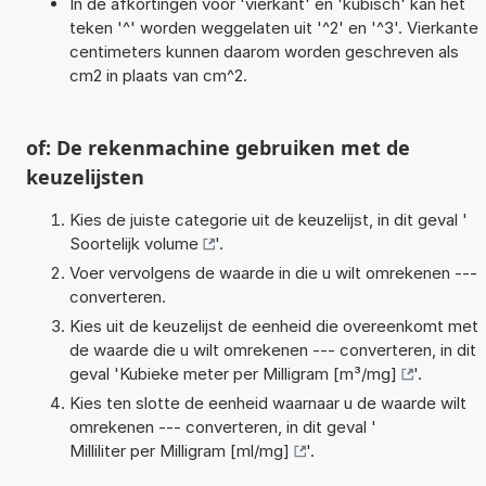
In de afkortingen voor 'vierkant' en 'kubisch' kan het
teken '^' worden weggelaten uit '^2' en '^3'. Vierkante
centimeters kunnen daarom worden geschreven als
cm2 in plaats van cm^2.
of: De rekenmachine gebruiken met de
keuzelijsten
Kies de juiste categorie uit de keuzelijst, in dit geval '
Soortelijk volume
'.
Voer vervolgens de waarde in die u wilt omrekenen ---
converteren.
Kies uit de keuzelijst de eenheid die overeenkomt met
de waarde die u wilt omrekenen --- converteren, in dit
geval '
Kubieke meter per Milligram [m³/mg]
'.
Kies ten slotte de eenheid waarnaar u de waarde wilt
omrekenen --- converteren, in dit geval '
Milliliter per Milligram [ml/mg]
'.