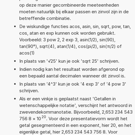
op deze manier gecombineerde meeteenheden
moeten natuurlijk bij elkaar passen en zinvol zijn in de
betreffende combinatie.
De wiskundige functies acos, asin, sin, sqrt, pow, tan,
cos, atan en exp kunnen ook worden gebruikt.
Voorbeeld: 3 pow 2, 2 exp 3, asin(1/2), sin(90),
tan(90°), sqrt(4), atan(1/4), cos(pi/2), sin(π/2) of
acos(1)
In plaats van '√25' kun je ook 'sqrt 25' schrijven.
Indien nodig kan het resultaat worden afgerond op
een bepaald aantal decimalen wanneer dit zinvol is.
In plaats van '4^3' kun je ook '4 exp 3' of '4 pow 3'
schrijven.
Als er een vinkje is geplaatst naast 'Getallen in
wetenschappelijke notatie', verschijnt het antwoord in
zwevendekommanotatie. Bijvoorbeeld, 2,653 234 543
20
756 8
×
10
. Voor deze presentatievorm wordt het
getal gesegmenteerd in een exponent, hier 20, en het
eigenlijke getal, hier 2,653 234 543 756 8. Voor