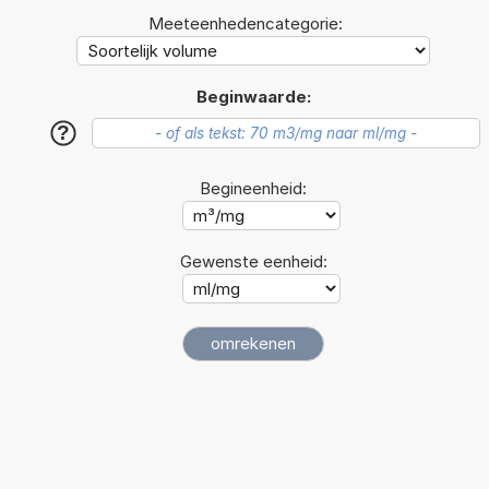
Meeteenhedencategorie:
Beginwaarde:
?
Begineenheid:
Gewenste eenheid: