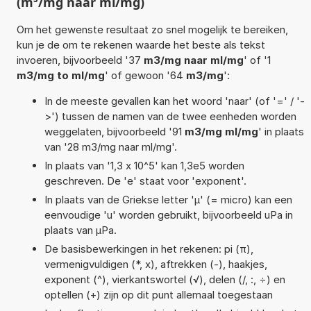
(m³/mg naar ml/mg)
Om het gewenste resultaat zo snel mogelijk te bereiken,
kun je de om te rekenen waarde het beste als tekst
invoeren, bijvoorbeeld '37
m3/mg naar ml/mg
' of '1
m3/mg to ml/mg
' of gewoon '64
m3/mg
':
In de meeste gevallen kan het woord 'naar' (of '=' / '-
>') tussen de namen van de twee eenheden worden
weggelaten, bijvoorbeeld '91
m3/mg ml/mg
' in plaats
van '28 m3/mg naar ml/mg'.
In plaats van '1,3 x 10^5' kan 1,3e5 worden
geschreven. De 'e' staat voor 'exponent'.
In plaats van de Griekse letter 'µ' (= micro) kan een
eenvoudige 'u' worden gebruikt, bijvoorbeeld uPa in
plaats van µPa.
De basisbewerkingen in het rekenen: pi (π),
vermenigvuldigen (*, x), aftrekken (-), haakjes,
exponent (^), vierkantswortel (√), delen (/, :, ÷) en
optellen (+) zijn op dit punt allemaal toegestaan