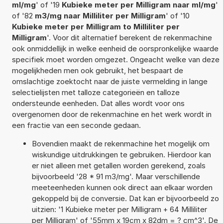
ml/mg
' of '19
Kubieke meter per Milligram naar ml/mg
'
of '82
m3/mg naar Milliliter per Milligram
' of '10
Kubieke meter per Milligram to Milliliter per
Milligram
'. Voor dit alternatief berekent de rekenmachine
ook onmiddellijk in welke eenheid de oorspronkelijke waarde
specifiek moet worden omgezet. Ongeacht welke van deze
mogelijkheden men ook gebruikt, het bespaart de
omslachtige zoektocht naar de juiste vermelding in lange
selectielijsten met talloze categorieën en talloze
ondersteunde eenheden. Dat alles wordt voor ons
overgenomen door de rekenmachine en het werk wordt in
een fractie van een seconde gedaan.
Bovendien maakt de rekenmachine het mogelijk om
wiskundige uitdrukkingen te gebruiken. Hierdoor kan
er niet alleen met getallen worden gerekend, zoals
bijvoorbeeld '28 * 91 m3/mg'. Maar verschillende
meeteenheden kunnen ook direct aan elkaar worden
gekoppeld bij de conversie. Dat kan er bijvoorbeeld zo
uitzien: '1 Kubieke meter per Milligram + 64 Milliliter
per Milligram' of '55mm x 19cm x 82dm = ? cm^3'. De