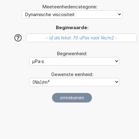
Meeteenhedencategorie:
Beginwaarde:
?
Begineenheid:
Gewenste eenheid: