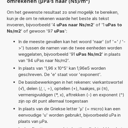
omrekenen (µPa·s naar (Ns)/m²)
Om het gewenste resultaat zo snel mogelijk te bereiken,
kun je de om te rekenen waarde het beste als tekst
invoeren, bijvoorbeeld '4
uPas naar Ns/m2
' of '1
uPas to
Ns/m2
' of gewoon '97
uPas
':
In de meeste gevallen kan het woord 'naar' (of '=' / '-
>') tussen de namen van de twee eenheden worden
weggelaten, bijvoorbeeld '91
uPas Ns/m2
' in plaats
van '94 uPas naar Ns/m2'.
In plaats van '1,96 x 10^5' kan 1,96e5 worden
geschreven. De 'e' staat voor 'exponent'.
De basisbewerkingen in het rekenen: vierkantswortel
(√), delen (/, :, ÷), optellen (+), haakjes, pi (π),
vermenigvuldigen (*, x), aftrekken (-) en exponent (^)
zijn op dit punt allemaal toegestaan
In plaats van de Griekse letter 'µ' (= micro) kan een
eenvoudige 'u' worden gebruikt, bijvoorbeeld uPa in
plaats van µPa.