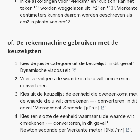
In de afkortingen voor 'vierkant' en 'kubisch' kan het
teken '^' worden weggelaten uit '^2' en '^3'. Vierkante
centimeters kunnen daarom worden geschreven als
cm2 in plaats van cm^2.
of: De rekenmachine gebruiken met de
keuzelijsten
Kies de juiste categorie uit de keuzelijst, in dit geval '
Dynamische viscositeit
'.
Voer vervolgens de waarde in die u wilt omrekenen ---
converteren.
Kies uit de keuzelijst de eenheid die overeenkomt met
de waarde die u wilt omrekenen --- converteren, in dit
geval '
Micropascal-Seconde [µPa·s]
'.
Kies ten slotte de eenheid waarnaar u de waarde wilt
omrekenen --- converteren, in dit geval '
Newton seconde per Vierkante meter [(Ns)/m²]
'.