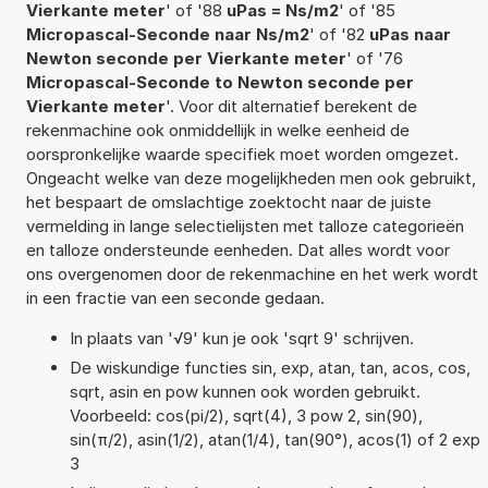
Vierkante meter
' of '88
uPas = Ns/m2
' of '85
Micropascal-Seconde naar Ns/m2
' of '82
uPas naar
Newton seconde per Vierkante meter
' of '76
Micropascal-Seconde to Newton seconde per
Vierkante meter
'. Voor dit alternatief berekent de
rekenmachine ook onmiddellijk in welke eenheid de
oorspronkelijke waarde specifiek moet worden omgezet.
Ongeacht welke van deze mogelijkheden men ook gebruikt,
het bespaart de omslachtige zoektocht naar de juiste
vermelding in lange selectielijsten met talloze categorieën
en talloze ondersteunde eenheden. Dat alles wordt voor
ons overgenomen door de rekenmachine en het werk wordt
in een fractie van een seconde gedaan.
In plaats van '√9' kun je ook 'sqrt 9' schrijven.
De wiskundige functies sin, exp, atan, tan, acos, cos,
sqrt, asin en pow kunnen ook worden gebruikt.
Voorbeeld: cos(pi/2), sqrt(4), 3 pow 2, sin(90),
sin(π/2), asin(1/2), atan(1/4), tan(90°), acos(1) of 2 exp
3