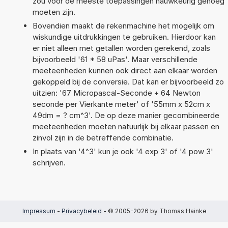
zou voor de meeste toepassingen nauwkeurig genoeg
moeten zijn.
Bovendien maakt de rekenmachine het mogelijk om
wiskundige uitdrukkingen te gebruiken. Hierdoor kan
er niet alleen met getallen worden gerekend, zoals
bijvoorbeeld '61 * 58 uPas'. Maar verschillende
meeteenheden kunnen ook direct aan elkaar worden
gekoppeld bij de conversie. Dat kan er bijvoorbeeld zo
uitzien: '67 Micropascal-Seconde + 64 Newton
seconde per Vierkante meter' of '55mm x 52cm x
49dm = ? cm^3'. De op deze manier gecombineerde
meeteenheden moeten natuurlijk bij elkaar passen en
zinvol zijn in de betreffende combinatie.
In plaats van '4^3' kun je ook '4 exp 3' of '4 pow 3'
schrijven.
Impressum
-
Privacybeleid
- © 2005-2026 by Thomas Hainke