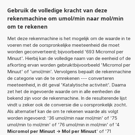
Gebruik de volledige kracht van deze
rekenmachine om umol/min naar mol/min
om te rekenen
Met deze rekenmachine is het mogelijk om de waarde in te
voeren met de oorspronkelijke meeteenheid die moet
worden geconverteerd; bijvoorbeeld '693 Micromol per
Minuut'. Hierbij kan de volledige naam van de eenheid of de
afkorting ervan worden gebruiktbijvoorbeeld 'Micromol per
Minuut' of 'umol/min'. Vervolgens bepaalt de rekenmachine
de categorie van de te omrekenen --- converteren
meeteenheid, in dit geval 'Katalytische activiteit'. Daarna
zet het de ingevoerde waarde om in alle eenheden die
bekend zijn voor de rekenmachine. In de resulterende lijst
vindt u zeker ook de conversie die u oorspronkelijk zocht.
Als alternatief kan de om te rekenen waarde als volgt
worden ingevoerd: '36 umol/min naar mol/min' of '75
umol/min to mol/min' of '76 umol/min in mol/min' of '4
Micromol per Minuut -> Mol per Minuut
' of '71