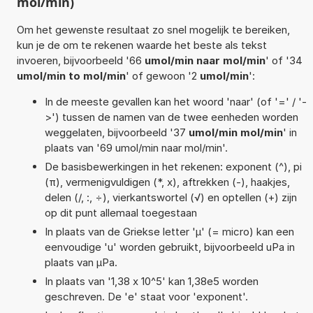
mol/min)
Om het gewenste resultaat zo snel mogelijk te bereiken,
kun je de om te rekenen waarde het beste als tekst
invoeren, bijvoorbeeld '66
umol/min naar mol/min
' of '34
umol/min to mol/min
' of gewoon '2
umol/min
':
In de meeste gevallen kan het woord 'naar' (of '=' / '-
>') tussen de namen van de twee eenheden worden
weggelaten, bijvoorbeeld '37
umol/min mol/min
' in
plaats van '69 umol/min naar mol/min'.
De basisbewerkingen in het rekenen: exponent (^), pi
(π), vermenigvuldigen (*, x), aftrekken (-), haakjes,
delen (/, :, ÷), vierkantswortel (√) en optellen (+) zijn
op dit punt allemaal toegestaan
In plaats van de Griekse letter 'µ' (= micro) kan een
eenvoudige 'u' worden gebruikt, bijvoorbeeld uPa in
plaats van µPa.
In plaats van '1,38 x 10^5' kan 1,38e5 worden
geschreven. De 'e' staat voor 'exponent'.