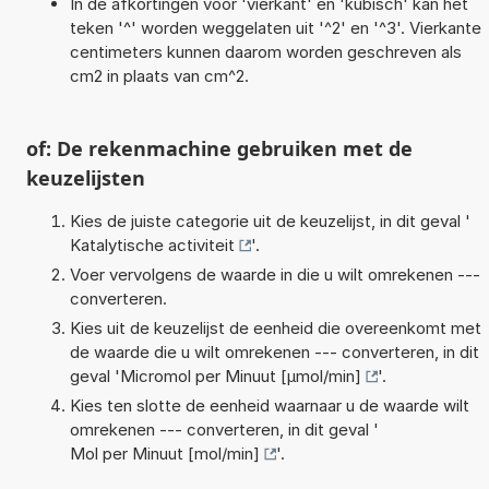
In de afkortingen voor 'vierkant' en 'kubisch' kan het
teken '^' worden weggelaten uit '^2' en '^3'. Vierkante
centimeters kunnen daarom worden geschreven als
cm2 in plaats van cm^2.
of: De rekenmachine gebruiken met de
keuzelijsten
Kies de juiste categorie uit de keuzelijst, in dit geval '
Katalytische activiteit
'.
Voer vervolgens de waarde in die u wilt omrekenen ---
converteren.
Kies uit de keuzelijst de eenheid die overeenkomt met
de waarde die u wilt omrekenen --- converteren, in dit
geval '
Micromol per Minuut [µmol/min]
'.
Kies ten slotte de eenheid waarnaar u de waarde wilt
omrekenen --- converteren, in dit geval '
Mol per Minuut [mol/min]
'.