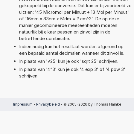
gekoppeld bij de conversie. Dat kan er bijvoorbeeld zo
uitzien: '45 Micromol per Minuut + 13 Mol per Minuut'
of '16mm x 83cm x 51dm = ? cm^3'. De op deze
manier gecombineerde meeteenheden moeten
natuurlijk bij elkaar passen en zinvol zijn in de
betreffende combinatie.
Indien nodig kan het resultaat worden afgerond op
een bepaald aantal decimalen wanneer dit zinvol is.
In plaats van '√25' kun je ook 'sqrt 25' schrijven.
In plaats van '4^3' kun je ook '4 exp 3' of '4 pow 3'
schrijven.
Impressum
-
Privacybeleid
- © 2005-2026 by Thomas Hainke