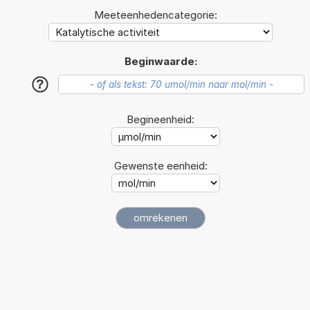
Meeteenhedencategorie:
Beginwaarde:
?
Begineenheid:
Gewenste eenheid: