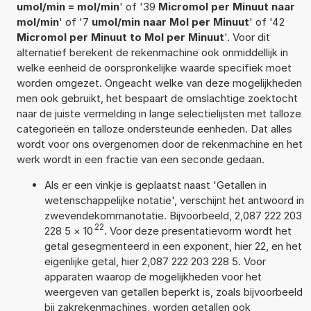
umol/min = mol/min
' of '39
Micromol per Minuut naar
mol/min
' of '7
umol/min naar Mol per Minuut
' of '42
Micromol per Minuut to Mol per Minuut
'. Voor dit
alternatief berekent de rekenmachine ook onmiddellijk in
welke eenheid de oorspronkelijke waarde specifiek moet
worden omgezet. Ongeacht welke van deze mogelijkheden
men ook gebruikt, het bespaart de omslachtige zoektocht
naar de juiste vermelding in lange selectielijsten met talloze
categorieën en talloze ondersteunde eenheden. Dat alles
wordt voor ons overgenomen door de rekenmachine en het
werk wordt in een fractie van een seconde gedaan.
Als er een vinkje is geplaatst naast 'Getallen in
wetenschappelijke notatie', verschijnt het antwoord in
zwevendekommanotatie. Bijvoorbeeld, 2,087 222 203
22
228 5
×
10
. Voor deze presentatievorm wordt het
getal gesegmenteerd in een exponent, hier 22, en het
eigenlijke getal, hier 2,087 222 203 228 5. Voor
apparaten waarop de mogelijkheden voor het
weergeven van getallen beperkt is, zoals bijvoorbeeld
bij zakrekenmachines, worden getallen ook