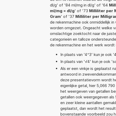
dl/g' of '84 ml/mg in dl/g' of '64
Mil
ml/mg = dl/g
' of '73
Milliliter per
Gram
' of '37
Milliliter per Millig
de rekenmachine ook onmiddellijk in
worden omgezet. Ongeacht welke va
omslachtige zoektocht naar de juiste 
categorieën en talloze ondersteund
de rekenmachine en het werk wordt 
In plaats van '4^3' kun je ook '
In plaats van '√4' kun je ook 'sq
Als er een vinkje is geplaatst n
antwoord in zwevendekommanot
deze presentatievorm wordt he
eigenlijke getal, hier 5,066 7
het weergeven van getallen bep
getallen ook weergegeven als
en zeer kleine aantallen gemakk
geplaatst, dan wordt het resul
bovenstaande voorbeeld zou he