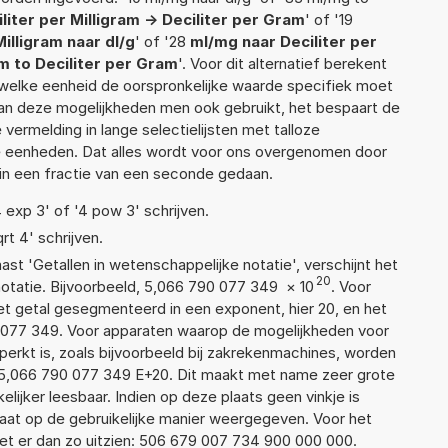
liliter per Milligram -> Deciliter per Gram
' of '19
 Milligram naar dl/g
' of '28
ml/mg naar Deciliter per
ram to Deciliter per Gram
'. Voor dit alternatief berekent
 welke eenheid de oorspronkelijke waarde specifiek moet
n deze mogelijkheden men ook gebruikt, het bespaart de
vermelding in lange selectielijsten met talloze
e eenheden. Dat alles wordt voor ons overgenomen door
in een fractie van een seconde gedaan.
4 exp 3' of '4 pow 3' schrijven.
rt 4' schrijven.
aast 'Getallen in wetenschappelijke notatie', verschijnt het
20
atie. Bijvoorbeeld, 5,066 790 077 349
×
10
. Voor
t getal gesegmenteerd in een exponent, hier 20, en het
90 077 349. Voor apparaten waarop de mogelijkheden voor
erkt is, zoals bijvoorbeeld bij zakrekenmachines, worden
 5,066 790 077 349 E+20. Dit maakt met name zeer grote
elijker leesbaar. Indien op deze plaats geen vinkje is
taat op de gebruikelijke manier weergegeven. Voor het
t er dan zo uitzien: 506 679 007 734 900 000 000.