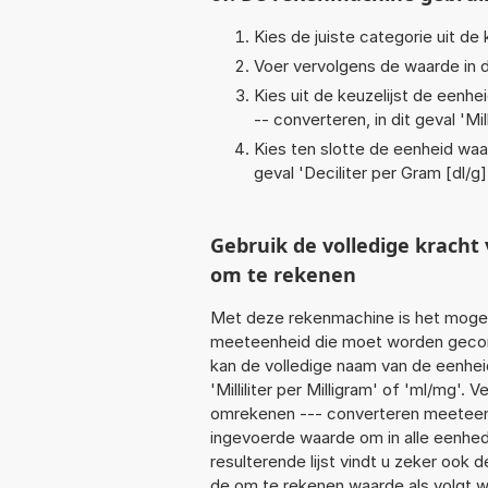
Kies de juiste categorie uit de k
Voer vervolgens de waarde in d
Kies uit de keuzelijst de eenh
-- converteren, in dit geval '
Mil
Kies ten slotte de eenheid waa
geval '
Deciliter per Gram [dl/g]
Gebruik de volledige krach
om te rekenen
Met deze rekenmachine is het mogeli
meeteenheid die moet worden geconvert
kan de volledige naam van de eenhei
'Milliliter per Milligram' of 'ml/mg'
omrekenen --- converteren meeteenhei
ingevoerde waarde om in alle eenhed
resulterende lijst vindt u zeker ook d
de om te rekenen waarde als volgt w