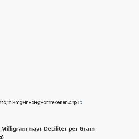
info/ml+mg+in+dl+g+omrekenen.php
 Milligram naar Deciliter per Gram
g)