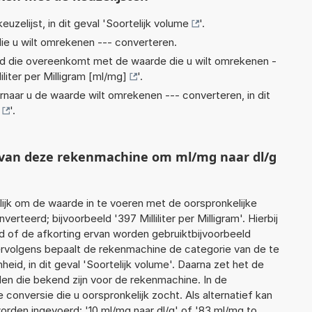
euzelijst, in dit geval '
Soortelijk volume
'.
ie u wilt omrekenen --- converteren.
eid die overeenkomt met de waarde die u wilt omrekenen -
liliter per Milligram [ml/mg]
'.
rnaar u de waarde wilt omrekenen --- converteren, in dit
'.
t van deze rekenmachine om ml/mg naar dl/g
jk om de waarde in te voeren met de oorspronkelijke
eerd; bijvoorbeeld '397 Milliliter per Milligram'. Hierbij
d of de afkorting ervan worden gebruiktbijvoorbeeld
. Vervolgens bepaalt de rekenmachine de categorie van de te
d, in dit geval 'Soortelijk volume'. Daarna zet het de
en die bekend zijn voor de rekenmachine. In de
e conversie die u oorspronkelijk zocht. Als alternatief kan
orden ingevoerd: '10 ml/mg naar dl/g' of '83 ml/mg to