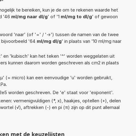
ogelijk te bereiken, kun je de om te rekenen waarde het
ld '46
ml/mg naar dl/g
' of '1
ml/mg to dl/g
' of gewoon
woord 'naar' (of '=' / '->') tussen de namen van de twee
bijvoorbeeld '64
ml/mg dl/g
' in plaats van '10 ml/mg naar
t' en 'kubisch' kan het teken '^' worden weggelaten uit
eters kunnen daarom worden geschreven als cm2 in plaats
 'µ' (= micro) kan een eenvoudige 'u' worden gebruikt,
µPa.
 1,12e5 worden geschreven. De 'e' staat voor 'exponent'.
nen: vermenigvuldigen (*, x), haakjes, optellen (+), delen
swortel (√), aftrekken (-) en pi (π) zijn op dit punt allemaal
ken met de keuzelijsten