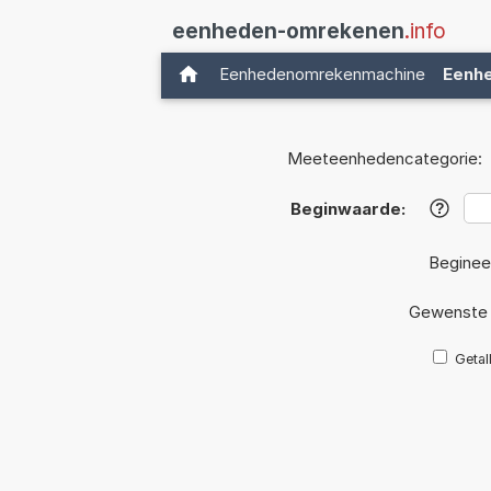
eenheden-omrekenen
.info
Eenhedenomrekenmachine
Eenh
Meeteenhedencategorie:
Beginwaarde:
?
Beginee
Gewenste 
Getal