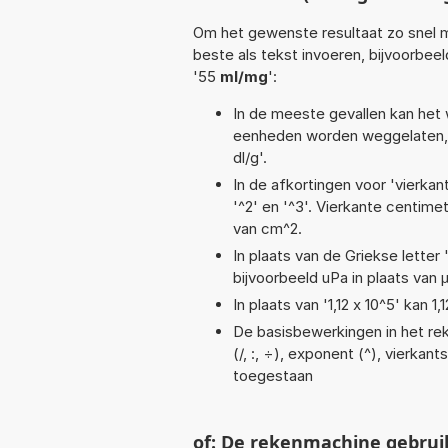
Om het gewenste resultaat zo snel m
beste als tekst invoeren, bijvoorbee
'55
ml/mg
':
In de meeste gevallen kan het 
eenheden worden weggelaten, 
dl/g'.
In de afkortingen voor 'vierkan
'^2' en '^3'. Vierkante centim
van cm^2.
In plaats van de Griekse letter
bijvoorbeeld uPa in plaats van 
In plaats van '1,12 x 10^5' kan
De basisbewerkingen in het reke
(/, :, ÷), exponent (^), vierkant
toegestaan
of: De rekenmachine gebrui