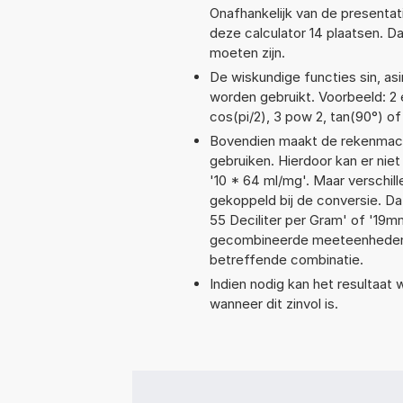
Onafhankelijk van de presentat
deze calculator 14 plaatsen. 
moeten zijn.
De wiskundige functies sin, asi
worden gebruikt. Voorbeeld: 2 ex
cos(pi/2), 3 pow 2, tan(90°) of
Bovendien maakt de rekenmachi
gebruiken. Hierdoor kan er nie
'10 * 64 ml/mg'. Maar verschi
gekoppeld bij de conversie. Dat k
55 Deciliter per Gram' of '19
gecombineerde meeteenheden moe
betreffende combinatie.
Indien nodig kan het resultaat
wanneer dit zinvol is.