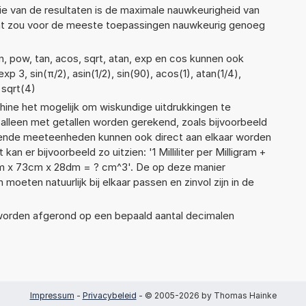
ie van de resultaten is de maximale nauwkeurigheid van
Dat zou voor de meeste toepassingen nauwkeurig genoeg
n, pow, tan, acos, sqrt, atan, exp en cos kunnen ook
p 3, sin(π/2), asin(1/2), sin(90), acos(1), atan(1/4),
 sqrt(4)
ne het mogelijk om wiskundige uitdrukkingen te
t alleen met getallen worden gerekend, zoals bijvoorbeeld
llende meeteenheden kunnen ook direct aan elkaar worden
an er bijvoorbeeld zo uitzien: '1 Milliliter per Milligram +
mm x 73cm x 28dm = ? cm^3'. De op deze manier
ten natuurlijk bij elkaar passen en zinvol zijn in de
 worden afgerond op een bepaald aantal decimalen
Impressum
-
Privacybeleid
- © 2005-2026 by Thomas Hainke