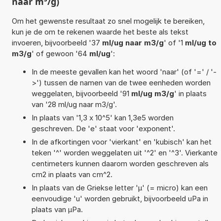
naar m³/g)
Om het gewenste resultaat zo snel mogelijk te bereiken,
kun je de om te rekenen waarde het beste als tekst
invoeren, bijvoorbeeld '37
ml/ug naar m3/g
' of '1
ml/ug to
m3/g
' of gewoon '64
ml/ug
':
In de meeste gevallen kan het woord 'naar' (of '=' / '-
>') tussen de namen van de twee eenheden worden
weggelaten, bijvoorbeeld '91
ml/ug m3/g
' in plaats
van '28 ml/ug naar m3/g'.
In plaats van '1,3 x 10^5' kan 1,3e5 worden
geschreven. De 'e' staat voor 'exponent'.
In de afkortingen voor 'vierkant' en 'kubisch' kan het
teken '^' worden weggelaten uit '^2' en '^3'. Vierkante
centimeters kunnen daarom worden geschreven als
cm2 in plaats van cm^2.
In plaats van de Griekse letter 'µ' (= micro) kan een
eenvoudige 'u' worden gebruikt, bijvoorbeeld uPa in
plaats van µPa.