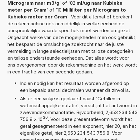
Microgram naar m3/g
' of '82
ml/ug naar Kubieke
meter per Gram
' of '10
Milliliter per Microgram to
Kubieke meter per Gram
'. Voor dit alternatief berekent
de rekenmachine ook onmiddellijk in welke eenheid de
oorspronkelijke waarde specifiek moet worden omgezet.
Ongeacht welke van deze mogelijkheden men ook gebruikt,
het bespaart de omslachtige zoektocht naar de juiste
vermelding in lange selectielijsten met talloze categorieën
en talloze ondersteunde eenheden. Dat alles wordt voor
ons overgenomen door de rekenmachine en het werk wordt
in een fractie van een seconde gedaan.
Indien nodig kan het resultaat worden afgerond op
een bepaald aantal decimalen wanneer dit zinvol is.
Als er een vinkje is geplaatst naast 'Getallen in
wetenschappelijke notatie', verschijnt het antwoord in
zwevendekommanotatie. Bijvoorbeeld, 2,653 234 543
20
756 8
×
10
. Voor deze presentatievorm wordt het
getal gesegmenteerd in een exponent, hier 20, en het
eigenlijke getal, hier 2,653 234 543 756 8. Voor
apparaten waarop de mogelijkheden voor het