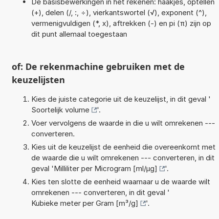
De basisbewerkingen in het rekenen: haakjes, optellen
(+), delen (/, :, ÷), vierkantswortel (√), exponent (^),
vermenigvuldigen (*, x), aftrekken (-) en pi (π) zijn op
dit punt allemaal toegestaan
of: De rekenmachine gebruiken met de
keuzelijsten
Kies de juiste categorie uit de keuzelijst, in dit geval '
Soortelijk volume
'.
Voer vervolgens de waarde in die u wilt omrekenen ---
converteren.
Kies uit de keuzelijst de eenheid die overeenkomt met
de waarde die u wilt omrekenen --- converteren, in dit
geval '
Milliliter per Microgram [ml/µg]
'.
Kies ten slotte de eenheid waarnaar u de waarde wilt
omrekenen --- converteren, in dit geval '
Kubieke meter per Gram [m³/g]
'.