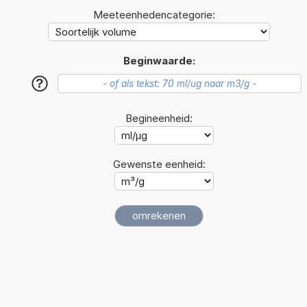
Meeteenhedencategorie:
Beginwaarde:
?
Begineenheid:
Gewenste eenheid: