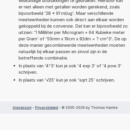
wiskundige uitdrukkingen te gebruiken. Hierdoor kan
er niet alleen met getallen worden gerekend, zoals
bijvoorbeeld '28 * 91 ml/ug'. Maar verschillende
meeteenheden kunnen ook direct aan elkaar worden
gekoppeld bij de conversie. Dat kan er bijvoorbeeld zo
uitzien: '1 Milliliter per Microgram + 64 Kubieke meter
per Gram' of '55mm x 19cm x 82dm = ? cm^3'. De op
deze manier gecombineerde meeteenheden moeten
natuurlijk bij elkaar passen en zinvol zijn in de
betreffende combinatie.
In plaats van '4^3' kun je ook '4 exp 3' of '4 pow 3'
schrijven.
In plaats van '√25' kun je ook 'sqrt 25' schrijven.
Impressum
-
Privacybeleid
- © 2005-2026 by Thomas Hainke