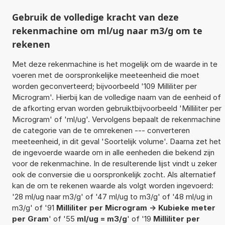
Gebruik de volledige kracht van deze
rekenmachine om ml/ug naar m3/g om te
rekenen
Met deze rekenmachine is het mogelijk om de waarde in te
voeren met de oorspronkelijke meeteenheid die moet
worden geconverteerd; bijvoorbeeld '109 Milliliter per
Microgram'. Hierbij kan de volledige naam van de eenheid of
de afkorting ervan worden gebruiktbijvoorbeeld 'Milliliter per
Microgram' of 'ml/ug'. Vervolgens bepaalt de rekenmachine
de categorie van de te omrekenen --- converteren
meeteenheid, in dit geval 'Soortelijk volume'. Daarna zet het
de ingevoerde waarde om in alle eenheden die bekend zijn
voor de rekenmachine. In de resulterende lijst vindt u zeker
ook de conversie die u oorspronkelijk zocht. Als alternatief
kan de om te rekenen waarde als volgt worden ingevoerd:
'28 ml/ug naar m3/g' of '47 ml/ug to m3/g' of '48 ml/ug in
m3/g' of '91
Milliliter per Microgram -> Kubieke meter
per Gram
' of '55
ml/ug = m3/g
' of '19
Milliliter per