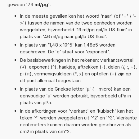
gewoon '73
ml/pg
':
In de meeste gevallen kan het woord 'naar' (of '=' / '-
>') tussen de namen van de twee eenheden worden
weggelaten, bijvoorbeeld '19 ml/pg gal/lb US fluid' in
plaats van '46 ml/pg naar gal/lb US fluid'.
In plaats van '1,48 x 10^5' kan 1,48e5 worden
geschreven. De 'e' staat voor 'exponent'.
De basisbewerkingen in het rekenen: vierkantswortel
(√), exponent (^), haakjes, aftrekken (-), delen (/, :, ÷),
pi (π), vermenigvuldigen (*, x) en optellen (+) zijn op
dit punt allemaal toegestaan
In plaats van de Griekse letter 'µ' (= micro) kan een
eenvoudige 'u' worden gebruikt, bijvoorbeeld uPa in
plaats van µPa.
In de afkortingen voor 'vierkant' en 'kubisch' kan het
teken '^' worden weggelaten uit '^2' en '^3'. Vierkante
centimeters kunnen daarom worden geschreven als
cm2 in plaats van cm^2.