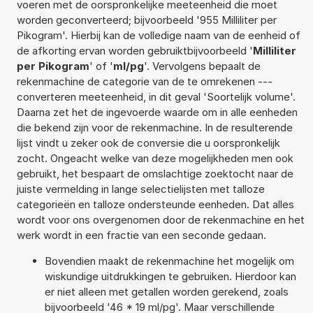
voeren met de oorspronkelijke meeteenheid die moet
worden geconverteerd; bijvoorbeeld '955 Milliliter per
Pikogram'. Hierbij kan de volledige naam van de eenheid of
de afkorting ervan worden gebruiktbijvoorbeeld '
Milliliter
per Pikogram
' of '
ml/pg
'. Vervolgens bepaalt de
rekenmachine de categorie van de te omrekenen ---
converteren meeteenheid, in dit geval 'Soortelijk volume'.
Daarna zet het de ingevoerde waarde om in alle eenheden
die bekend zijn voor de rekenmachine. In de resulterende
lijst vindt u zeker ook de conversie die u oorspronkelijk
zocht. Ongeacht welke van deze mogelijkheden men ook
gebruikt, het bespaart de omslachtige zoektocht naar de
juiste vermelding in lange selectielijsten met talloze
categorieën en talloze ondersteunde eenheden. Dat alles
wordt voor ons overgenomen door de rekenmachine en het
werk wordt in een fractie van een seconde gedaan.
Bovendien maakt de rekenmachine het mogelijk om
wiskundige uitdrukkingen te gebruiken. Hierdoor kan
er niet alleen met getallen worden gerekend, zoals
bijvoorbeeld '46 * 19 ml/pg'. Maar verschillende