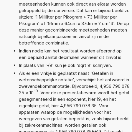
meeteenheden kunnen ook direct aan elkaar worden
gekoppeld bij de conversie. Dat kan er bijvoorbeeld zo
uitzien: '1 Milliliter per Pikogram + 73 Milliliter per
Pikogram' of '91mm x 64cm x 37dm = ? cm^3'. De op
deze manier gecombineerde meeteenheden moeten
natuurlijk bij elkaar passen en zinvol zijn in de
betreffende combinatie.
Indien nodig kan het resultaat worden afgerond op
een bepaald aantal decimalen wanneer dit zinvol is.
In plaats van '√9' kun je ook 'sqrt 9' schrijven.
Als er een vinkje is geplaatst naast 'Getallen in
wetenschappelijke notatie', verschijnt het antwoord in
zwevendekommanotatie. Bijvoorbeeld, 4,956 790 078
19
35
×
10
. Voor deze presentatievorm wordt het getal
gesegmenteerd in een exponent, hier 19, en het
eigenlijke getal, hier 4,956 790 078 35. Voor
apparaten waarop de mogelijkheden voor het
weergeven van getallen beperkt is, zoals bijvoorbeeld
bij zakrekenmachines, worden getallen ook
weergegeven als 4,956 790 078 35E+19. Dit maakt