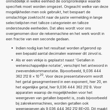
onmiddellijk in welke eenheid de oorspronkelijke waarde
specifiek moet worden omgezet. Ongeacht welke van deze
mogelijkheden men ook gebruikt, het bespaart de
omslachtige zoektocht naar de juiste vermelding in lange
selectielijsten met talloze categorieën en talloze
ondersteunde eenheden. Dat alles wordt voor ons
overgenomen door de rekenmachine en het werk wordt in
een fractie van een seconde gedaan.
Indien nodig kan het resultaat worden afgerond op
een bepaald aantal decimalen wanneer dit zinvol is.
Als er een vinkje is geplaatst naast 'Getallen in
wetenschappelijke notatie', verschijnt het antwoord in
zwevendekommanotatie. Bijvoorbeeld, 9,036 444
20
362 212 8
×
10
. Voor deze presentatievorm wordt
het getal gesegmenteerd in een exponent, hier 20, en
het eigenlijke getal, hier 9,036 444 362 212 8. Voor
apparaten waarop de mogelijkheden voor het
weergeven van getallen beperkt is, zoals bijvoorbeeld
bij zakrekenmachines, worden getallen ook
weergegeven als 9,036 444 362 212 8E+20. Dit maakt