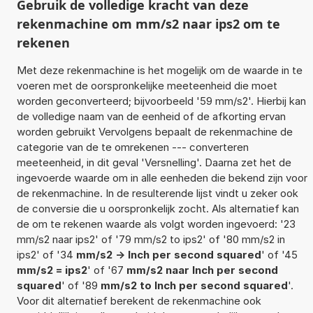
Gebruik de volledige kracht van deze
rekenmachine om mm/s2 naar ips2 om te
rekenen
Met deze rekenmachine is het mogelijk om de waarde in te
voeren met de oorspronkelijke meeteenheid die moet
worden geconverteerd; bijvoorbeeld '59 mm/s2'. Hierbij kan
de volledige naam van de eenheid of de afkorting ervan
worden gebruikt Vervolgens bepaalt de rekenmachine de
categorie van de te omrekenen --- converteren
meeteenheid, in dit geval 'Versnelling'. Daarna zet het de
ingevoerde waarde om in alle eenheden die bekend zijn voor
de rekenmachine. In de resulterende lijst vindt u zeker ook
de conversie die u oorspronkelijk zocht. Als alternatief kan
de om te rekenen waarde als volgt worden ingevoerd: '23
mm/s2 naar ips2' of '79 mm/s2 to ips2' of '80 mm/s2 in
ips2' of '34
mm/s2 -> Inch per second squared
' of '45
mm/s2 = ips2
' of '67
mm/s2 naar Inch per second
squared
' of '89
mm/s2 to Inch per second squared
'.
Voor dit alternatief berekent de rekenmachine ook