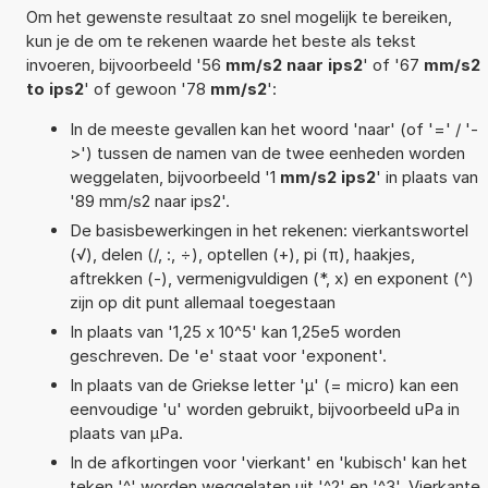
Om het gewenste resultaat zo snel mogelijk te bereiken,
kun je de om te rekenen waarde het beste als tekst
invoeren, bijvoorbeeld '56
mm/s2 naar ips2
' of '67
mm/s2
to ips2
' of gewoon '78
mm/s2
':
In de meeste gevallen kan het woord 'naar' (of '=' / '-
>') tussen de namen van de twee eenheden worden
weggelaten, bijvoorbeeld '1
mm/s2 ips2
' in plaats van
'89 mm/s2 naar ips2'.
De basisbewerkingen in het rekenen: vierkantswortel
(√), delen (/, :, ÷), optellen (+), pi (π), haakjes,
aftrekken (-), vermenigvuldigen (*, x) en exponent (^)
zijn op dit punt allemaal toegestaan
In plaats van '1,25 x 10^5' kan 1,25e5 worden
geschreven. De 'e' staat voor 'exponent'.
In plaats van de Griekse letter 'µ' (= micro) kan een
eenvoudige 'u' worden gebruikt, bijvoorbeeld uPa in
plaats van µPa.
In de afkortingen voor 'vierkant' en 'kubisch' kan het
teken '^' worden weggelaten uit '^2' en '^3'. Vierkante