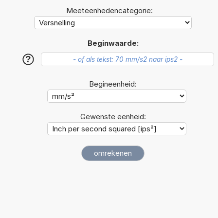
Meeteenhedencategorie:
Beginwaarde:
?
Begineenheid:
Gewenste eenheid: