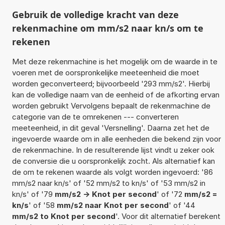
Gebruik de volledige kracht van deze
rekenmachine om mm/s2 naar kn/s om te
rekenen
Met deze rekenmachine is het mogelijk om de waarde in te
voeren met de oorspronkelijke meeteenheid die moet
worden geconverteerd; bijvoorbeeld '293 mm/s2'. Hierbij
kan de volledige naam van de eenheid of de afkorting ervan
worden gebruikt Vervolgens bepaalt de rekenmachine de
categorie van de te omrekenen --- converteren
meeteenheid, in dit geval 'Versnelling'. Daarna zet het de
ingevoerde waarde om in alle eenheden die bekend zijn voor
de rekenmachine. In de resulterende lijst vindt u zeker ook
de conversie die u oorspronkelijk zocht. Als alternatief kan
de om te rekenen waarde als volgt worden ingevoerd: '86
mm/s2 naar kn/s' of '52 mm/s2 to kn/s' of '53 mm/s2 in
kn/s' of '79
mm/s2 -> Knot per second
' of '72
mm/s2 =
kn/s
' of '58
mm/s2 naar Knot per second
' of '44
mm/s2 to Knot per second
'. Voor dit alternatief berekent