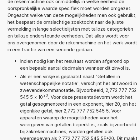
de rekenmachine ook onmiddellijk in welke eenheid de
oorspronkelijke waarde specifiek moet worden omgezet.
Ongeacht welke van deze mogelijkheden men ook gebruikt,
het bespaart de omslachtige zoektocht naar de juiste
vermelding in lange selectielijsten met talloze categorieën
en talloze ondersteunde eenheden. Dat alles wordt voor
ons overgenomen door de rekenmachine en het werk wordt
in een fractie van een seconde gedaan.
Indien nodig kan het resultaat worden afgerond op
een bepaald aantal decimalen wanneer dit zinvol is.
Als er een vinkje is geplaatst naast 'Getallen in
wetenschappelijke notatie', verschijnt het antwoord in
zwevendekommanotatie. Bijvoorbeeld, 2,772 777 752
20
545 5
×
10
. Voor deze presentatievorm wordt het
getal gesegmenteerd in een exponent, hier 20, en het
eigenlijke getal, hier 2,772 777 752 545 5. Voor
apparaten waarop de mogelijkheden voor het
weergeven van getallen beperkt is, zoals bijvoorbeeld
bij zakrekenmachines, worden getallen ook
weergegeven als 2,772 777 752 545 5E+20. Dit maakt