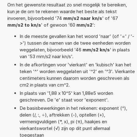
Om het gewenste resultaat zo snel mogelijk te bereiken,
kun je de om te rekenen waarde het beste als tekst
invoeren, bijvoorbeeld '74
mm/s2 naar kn/s
' of '67
mm/s2 to kn/s
' of gewoon '60
mm/s2
':
In de meeste gevallen kan het woord 'naar' (of '=' / '-
>') tussen de namen van de twee eenheden worden
weggelaten, bijvoorbeeld '46
mm/s2 kn/s
' in plaats
van '53 mm/s2 naar kn/s'.
In de afkortingen voor 'vierkant' en 'kubisch' kan het
teken '^' worden weggelaten uit '^2' en '^3'. Vierkante
centimeters kunnen daarom worden geschreven als
cm2 in plaats van cm^2.
In plaats van '1,88 x 10^5' kan 1,88e5 worden
geschreven. De 'e' staat voor 'exponent'.
De basisbewerkingen in het rekenen: exponent (^),
delen (/, :, ÷), aftrekken (-), optellen (+),
vermenigvuldigen (*, x), pi (π), haakjes en
vierkantswortel (√) zijn op dit punt allemaal
toegestaan