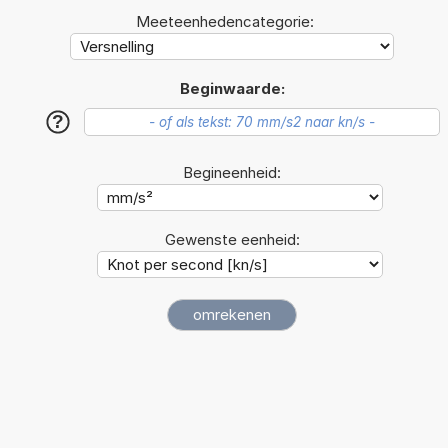
Meeteenhedencategorie:
Beginwaarde:
?
Begineenheid:
Gewenste eenheid: