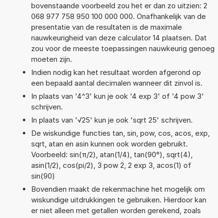
bovenstaande voorbeeld zou het er dan zo uitzien: 2
068 977 758 950 100 000 000. Onafhankelijk van de
presentatie van de resultaten is de maximale
nauwkeurigheid van deze calculator 14 plaatsen. Dat
zou voor de meeste toepassingen nauwkeurig genoeg
moeten zijn.
Indien nodig kan het resultaat worden afgerond op
een bepaald aantal decimalen wanneer dit zinvol is.
In plaats van '4^3' kun je ook '4 exp 3' of '4 pow 3'
schrijven.
In plaats van '√25' kun je ook 'sqrt 25' schrijven.
De wiskundige functies tan, sin, pow, cos, acos, exp,
sqrt, atan en asin kunnen ook worden gebruikt.
Voorbeeld: sin(π/2), atan(1/4), tan(90°), sqrt(4),
asin(1/2), cos(pi/2), 3 pow 2, 2 exp 3, acos(1) of
sin(90)
Bovendien maakt de rekenmachine het mogelijk om
wiskundige uitdrukkingen te gebruiken. Hierdoor kan
er niet alleen met getallen worden gerekend, zoals