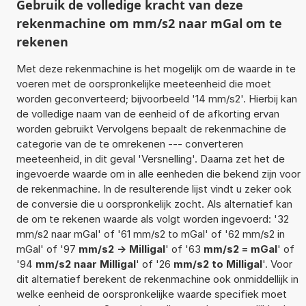
Gebruik de volledige kracht van deze
rekenmachine om mm/s2 naar mGal om te
rekenen
Met deze rekenmachine is het mogelijk om de waarde in te
voeren met de oorspronkelijke meeteenheid die moet
worden geconverteerd; bijvoorbeeld '14 mm/s2'. Hierbij kan
de volledige naam van de eenheid of de afkorting ervan
worden gebruikt Vervolgens bepaalt de rekenmachine de
categorie van de te omrekenen --- converteren
meeteenheid, in dit geval 'Versnelling'. Daarna zet het de
ingevoerde waarde om in alle eenheden die bekend zijn voor
de rekenmachine. In de resulterende lijst vindt u zeker ook
de conversie die u oorspronkelijk zocht. Als alternatief kan
de om te rekenen waarde als volgt worden ingevoerd: '32
mm/s2 naar mGal' of '61 mm/s2 to mGal' of '62 mm/s2 in
mGal' of '97
mm/s2 -> Milligal
' of '63
mm/s2 = mGal
' of
'94
mm/s2 naar Milligal
' of '26
mm/s2 to Milligal
'. Voor
dit alternatief berekent de rekenmachine ook onmiddellijk in
welke eenheid de oorspronkelijke waarde specifiek moet