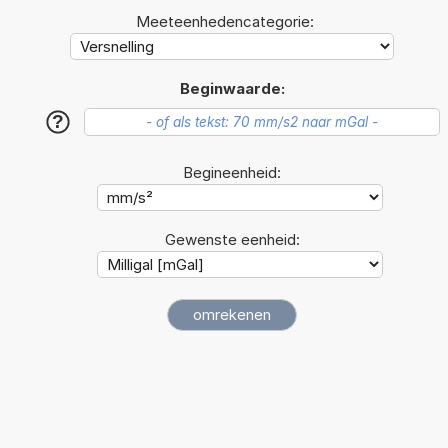
Meeteenhedencategorie:
Beginwaarde:
?
Begineenheid:
Gewenste eenheid: