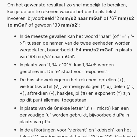
Om het gewenste resultaat zo snel mogelijk te bereiken,
kun je de om te rekenen waarde het beste als tekst
invoeren, bijvoorbeeld '2
mm/s2 naar mGal
' of '67
mm/s2
to mGal
' of gewoon '33
mm/s2
':
In de meeste gevallen kan het woord 'naar' (of '=' / '-
>') tussen de namen van de twee eenheden worden
weggelaten, bijvoorbeeld '64
mm/s2 mGal
' in plaats
van '98 mm/s2 naar mGal'.
In plaats van '1,34 x 10^5' kan 1,34e5 worden
geschreven. De 'e' staat voor 'exponent'.
De basisbewerkingen in het rekenen: optellen (+),
vierkantswortel (√), vermenigvuldigen (*, x), delen (/, :,
÷), aftrekken (-), haakjes, pi (π) en exponent (^) zijn
op dit punt allemaal toegestaan
In plaats van de Griekse letter 'µ' (= micro) kan een
eenvoudige 'u' worden gebruikt, bijvoorbeeld uPa in
plaats van µPa.
In de afkortingen voor 'vierkant' en 'kubisch' kan het
teken '^' worden weggelaten uit '^2' en '^3'. Vierkante