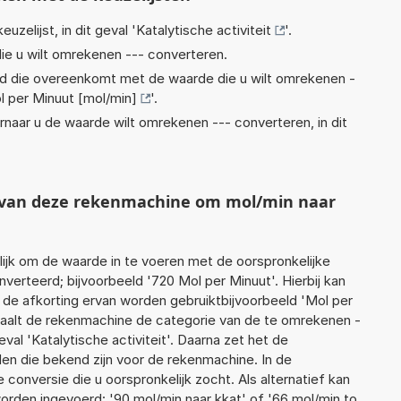
euzelijst, in dit geval '
Katalytische activiteit
'.
ie u wilt omrekenen --- converteren.
eid die overeenkomt met de waarde die u wilt omrekenen -
l per Minuut [mol/min]
'.
rnaar u de waarde wilt omrekenen --- converteren, in dit
t van deze rekenmachine om mol/min naar
jk om de waarde in te voeren met de oorspronkelijke
rteerd; bijvoorbeeld '720 Mol per Minuut'. Hierbij kan
 de afkorting ervan worden gebruiktbijvoorbeeld 'Mol per
paalt de rekenmachine de categorie van de te omrekenen -
val 'Katalytische activiteit'. Daarna zet het de
en die bekend zijn voor de rekenmachine. In de
e conversie die u oorspronkelijk zocht. Als alternatief kan
orden ingevoerd: '90 mol/min naar kkat' of '66 mol/min to