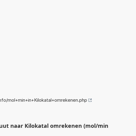
nfo/mol+min+in+Kilokatal+omrekenen.php
uut naar Kilokatal omrekenen (mol/min