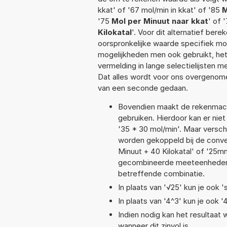
kkat' of '67 mol/min in kkat' of '85
M
'75
Mol per Minuut naar kkat
' of 
Kilokatal
'. Voor dit alternatief ber
oorspronkelijke waarde specifiek 
mogelijkheden men ook gebruikt, het
vermelding in lange selectielijsten 
Dat alles wordt voor ons overgenome
van een seconde gedaan.
Bovendien maakt de rekenmachi
gebruiken. Hierdoor kan er nie
'35 * 30 mol/min'. Maar versc
worden gekoppeld bij de conver
Minuut + 40 Kilokatal' of '25
gecombineerde meeteenheden moe
betreffende combinatie.
In plaats van '√25' kun je ook 's
In plaats van '4^3' kun je ook '
Indien nodig kan het resultaat
wanneer dit zinvol is.