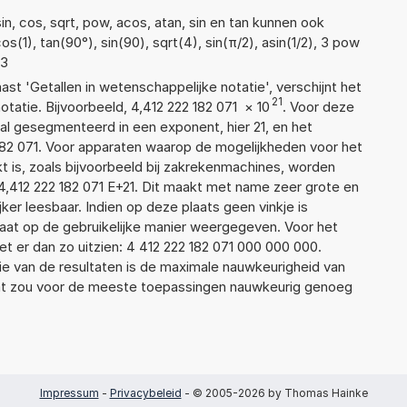
n, cos, sqrt, pow, acos, atan, sin en tan kunnen ook
(1), tan(90°), sin(90), sqrt(4), sin(π/2), asin(1/2), 3 pow
 3
aast 'Getallen in wetenschappelijke notatie', verschijnt het
21
tie. Bijvoorbeeld, 4,412 222 182 071
×
10
. Voor deze
l gesegmenteerd in een exponent, hier 21, en het
2 182 071. Voor apparaten waarop de mogelijkheden voor het
 is, zoals bijvoorbeeld bij zakrekenmachines, worden
4,412 222 182 071 E+21. Dit maakt met name zeer grote en
jker leesbaar. Indien op deze plaats geen vinkje is
taat op de gebruikelijke manier weergegeven. Voor het
 er dan zo uitzien: 4 412 222 182 071 000 000 000.
ie van de resultaten is de maximale nauwkeurigheid van
Dat zou voor de meeste toepassingen nauwkeurig genoeg
Impressum
-
Privacybeleid
- © 2005-2026 by Thomas Hainke