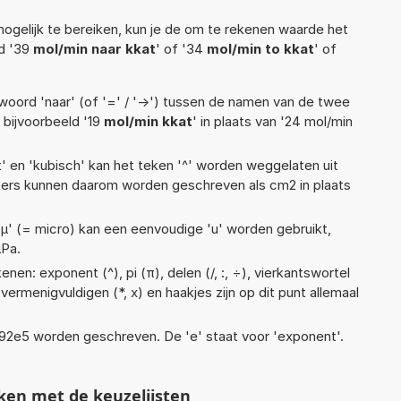
ogelijk te bereiken, kun je de om te rekenen waarde het
ld '39
mol/min naar kkat
' of '34
mol/min to kkat
' of
woord 'naar' (of '=' / '->') tussen de namen van de twee
bijvoorbeeld '19
mol/min kkat
' in plaats van '24 mol/min
t' en 'kubisch' kan het teken '^' worden weggelaten uit
eters kunnen daarom worden geschreven als cm2 in plaats
 'µ' (= micro) kan een eenvoudige 'u' worden gebruikt,
µPa.
nen: exponent (^), pi (π), delen (/, :, ÷), vierkantswortel
, vermenigvuldigen (*, x) en haakjes zijn op dit punt allemaal
 1,92e5 worden geschreven. De 'e' staat voor 'exponent'.
ken met de keuzelijsten