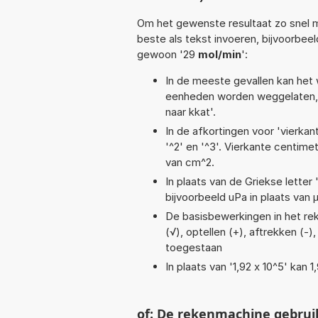
Om het gewenste resultaat zo snel m
beste als tekst invoeren, bijvoorbee
gewoon '29
mol/min
':
In de meeste gevallen kan het 
eenheden worden weggelaten, 
naar kkat'.
In de afkortingen voor 'vierkan
'^2' en '^3'. Vierkante centim
van cm^2.
In plaats van de Griekse letter
bijvoorbeeld uPa in plaats van 
De basisbewerkingen in het reke
(√), optellen (+), aftrekken (-)
toegestaan
In plaats van '1,92 x 10^5' kan
of: De rekenmachine gebrui