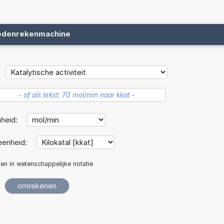
edenrekenmachine
heid:
eenheid:
len in wetenschappelijke notatie