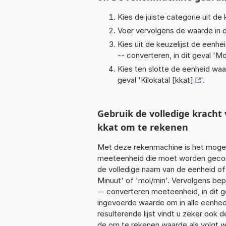
Kies de juiste categorie uit de k
Voer vervolgens de waarde in d
Kies uit de keuzelijst de eenh
-- converteren, in dit geval '
Mo
Kies ten slotte de eenheid waa
geval '
Kilokatal [kkat]
'.
Gebruik de volledige krach
kkat om te rekenen
Met deze rekenmachine is het mogeli
meeteenheid die moet worden geconve
de volledige naam van de eenheid of
Minuut' of 'mol/min'. Vervolgens be
-- converteren meeteenheid, in dit ge
ingevoerde waarde om in alle eenhed
resulterende lijst vindt u zeker ook d
de om te rekenen waarde als volgt w