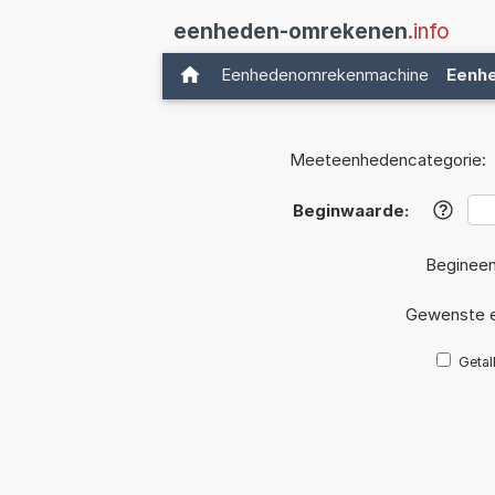
eenheden-omrekenen
.info
Eenhedenomrekenmachine
Eenh
Meeteenhedencategorie:
Beginwaarde:
?
Begineen
Gewenste 
Getal