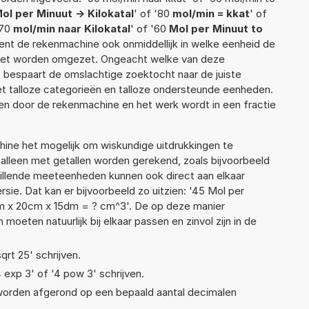
ol per Minuut -> Kilokatal
' of '80
mol/min = kkat
' of
'70
mol/min naar Kilokatal
' of '60
Mol per Minuut to
ekent de rekenmachine ook onmiddellijk in welke eenheid de
moet worden omgezet. Ongeacht welke van deze
 bespaart de omslachtige zoektocht naar de juiste
met talloze categorieën en talloze ondersteunde eenheden.
n door de rekenmachine en het werk wordt in een fractie
ne het mogelijk om wiskundige uitdrukkingen te
t alleen met getallen worden gerekend, zoals bijvoorbeeld
hillende meeteenheden kunnen ook direct aan elkaar
sie. Dat kan er bijvoorbeeld zo uitzien: '45 Mol per
mm x 20cm x 15dm = ? cm^3'. De op deze manier
ten natuurlijk bij elkaar passen en zinvol zijn in de
qrt 25' schrijven.
4 exp 3' of '4 pow 3' schrijven.
 worden afgerond op een bepaald aantal decimalen