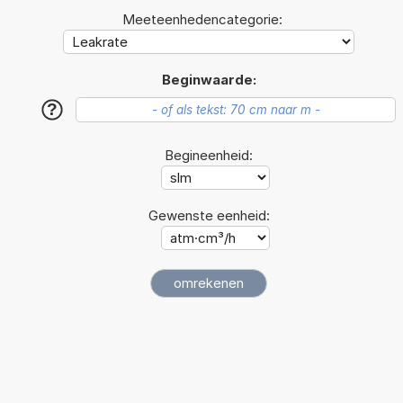
Meeteenhedencategorie:
Beginwaarde:
?
Begineenheid:
Gewenste eenheid: