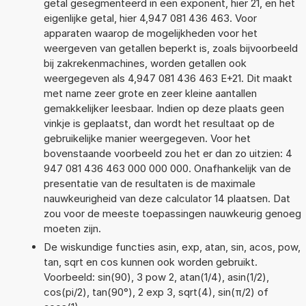
getal gesegmenteerd in een exponent, hier 21, en het
eigenlijke getal, hier 4,947 081 436 463. Voor
apparaten waarop de mogelijkheden voor het
weergeven van getallen beperkt is, zoals bijvoorbeeld
bij zakrekenmachines, worden getallen ook
weergegeven als 4,947 081 436 463 E+21. Dit maakt
met name zeer grote en zeer kleine aantallen
gemakkelijker leesbaar. Indien op deze plaats geen
vinkje is geplaatst, dan wordt het resultaat op de
gebruikelijke manier weergegeven. Voor het
bovenstaande voorbeeld zou het er dan zo uitzien: 4
947 081 436 463 000 000 000. Onafhankelijk van de
presentatie van de resultaten is de maximale
nauwkeurigheid van deze calculator 14 plaatsen. Dat
zou voor de meeste toepassingen nauwkeurig genoeg
moeten zijn.
De wiskundige functies asin, exp, atan, sin, acos, pow,
tan, sqrt en cos kunnen ook worden gebruikt.
Voorbeeld: sin(90), 3 pow 2, atan(1/4), asin(1/2),
cos(pi/2), tan(90°), 2 exp 3, sqrt(4), sin(π/2) of