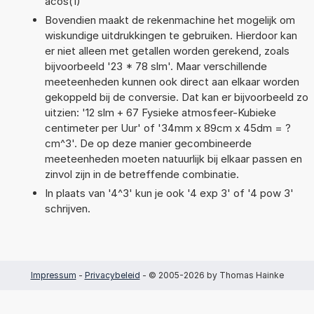
acos(1)
Bovendien maakt de rekenmachine het mogelijk om
wiskundige uitdrukkingen te gebruiken. Hierdoor kan
er niet alleen met getallen worden gerekend, zoals
bijvoorbeeld '23 * 78 slm'. Maar verschillende
meeteenheden kunnen ook direct aan elkaar worden
gekoppeld bij de conversie. Dat kan er bijvoorbeeld zo
uitzien: '12 slm + 67 Fysieke atmosfeer-Kubieke
centimeter per Uur' of '34mm x 89cm x 45dm = ?
cm^3'. De op deze manier gecombineerde
meeteenheden moeten natuurlijk bij elkaar passen en
zinvol zijn in de betreffende combinatie.
In plaats van '4^3' kun je ook '4 exp 3' of '4 pow 3'
schrijven.
Impressum
-
Privacybeleid
- © 2005-2026 by Thomas Hainke