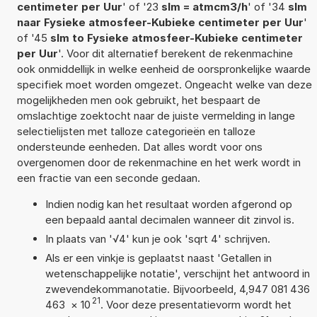
centimeter per Uur
' of '23
slm = atmcm3/h
' of '34
slm
naar Fysieke atmosfeer-Kubieke centimeter per Uur
'
of '45
slm to Fysieke atmosfeer-Kubieke centimeter
per Uur
'. Voor dit alternatief berekent de rekenmachine
ook onmiddellijk in welke eenheid de oorspronkelijke waarde
specifiek moet worden omgezet. Ongeacht welke van deze
mogelijkheden men ook gebruikt, het bespaart de
omslachtige zoektocht naar de juiste vermelding in lange
selectielijsten met talloze categorieën en talloze
ondersteunde eenheden. Dat alles wordt voor ons
overgenomen door de rekenmachine en het werk wordt in
een fractie van een seconde gedaan.
Indien nodig kan het resultaat worden afgerond op
een bepaald aantal decimalen wanneer dit zinvol is.
In plaats van '√4' kun je ook 'sqrt 4' schrijven.
Als er een vinkje is geplaatst naast 'Getallen in
wetenschappelijke notatie', verschijnt het antwoord in
zwevendekommanotatie. Bijvoorbeeld, 4,947 081 436
21
463
×
10
. Voor deze presentatievorm wordt het