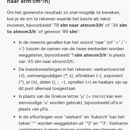
naar atm·cm³/h)
Om het gewenste resultaat zo snel mogelijk te bereiken,
kun je de om te rekenen waarde het beste als tekst
invoeren, bijvoorbeeld '78
slm naar atmcm3/h
' of '34
slm
to atmcm3/h
' of gewoon '89
slm
':
In de meeste gevallen kan het woord 'naar' (of '=' / '-
>') tussen de namen van de twee eenheden worden
weggelaten, bijvoorbeeld '1
slm atmcm3/h
' in plaats
van '45 slm naar atmcm3/h'.
De basisbewerkingen in het rekenen: vierkantswortel
(√), vermenigvuldigen (*, x), aftrekken (-), exponent
(^), pi (π), delen (/, :, ÷), optellen (+) en haakjes zijn op
dit punt allemaal toegestaan
In plaats van de Griekse letter 'µ' (= micro) kan een
eenvoudige 'u' worden gebruikt, bijvoorbeeld uPa in
plaats van µPa.
In de afkortingen voor 'vierkant' en 'kubisch' kan het
teken '^' worden weggelaten uit '^2' en '^3'. Vierkante
centimeters kunnen daarom worden geschreven als