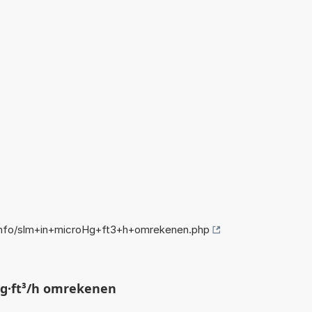
nfo/slm+in+microHg+ft3+h+omrekenen.php
g·ft³/h omrekenen