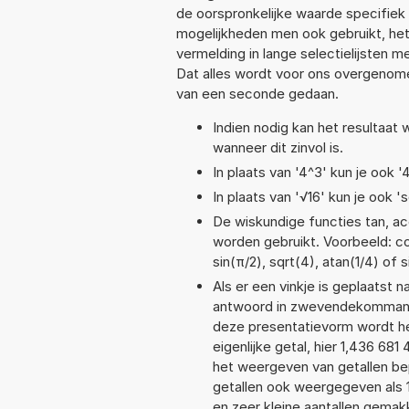
de oorspronkelijke waarde specifi
mogelijkheden men ook gebruikt, het
vermelding in lange selectielijsten 
Dat alles wordt voor ons overgenome
van een seconde gedaan.
Indien nodig kan het resultaat
wanneer dit zinvol is.
In plaats van '4^3' kun je ook '
In plaats van '√16' kun je ook 's
De wiskundige functies tan, aco
worden gebruikt. Voorbeeld: cos
sin(π/2), sqrt(4), atan(1/4) of 
Als er een vinkje is geplaatst n
antwoord in zwevendekommanot
deze presentatievorm wordt he
eigenlijke getal, hier 1,436 6
het weergeven van getallen bep
getallen ook weergegeven als 
en zeer kleine aantallen gemakk