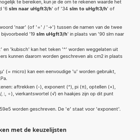
ogelijk te bereiken, kun je de om te rekenen waarde het
ld '6
slm naar uHgft3/h
' of '34
slm to uHgft3/h
' of
woord 'naar' (of '=' / '->') tussen de namen van de twee
bijvoorbeeld '19
slm uHgft3/h
' in plaats van '90 slm naar
t' en 'kubisch' kan het teken '^' worden weggelaten uit
eters kunnen daarom worden geschreven als cm2 in plaats
 'µ' (= micro) kan een eenvoudige 'u' worden gebruikt,
µPa.
nen: aftrekken (-), exponent (^), pi (π), optellen (+),
, :, ÷), vierkantswortel (√) en haakjes zijn op dit punt
 1,59e5 worden geschreven. De 'e' staat voor 'exponent'.
ken met de keuzelijsten