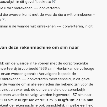
euzelijst, in dit geval '
Leakrate
'.
ie u wilt omrekenen --- converteren.
eid die overeenkomt met de waarde die u wilt omrekenen -
m
'.
rnaar u de waarde wilt omrekenen --- converteren, in dit
t van deze rekenmachine om slm naar
jk om de waarde in te voeren met de oorspronkelijke
rteerd; bijvoorbeeld '966 slm'. Hierbij kan de volledige
 ervan worden gebruikt Vervolgens bepaalt de
 omrekenen --- converteren meeteenheid, in dit geval
oerde waarde om in alle eenheden die bekend zijn voor de
t vindt u zeker ook de conversie die u oorspronkelijk
rekenen waarde als volgt worden ingevoerd: '57 slm naar
 '100 slm in uHgft3/h' of '85
slm -> uHgft3/h
' of '14
slm
erekent de rekenmachine ook onmiddellijk in welke eenheid