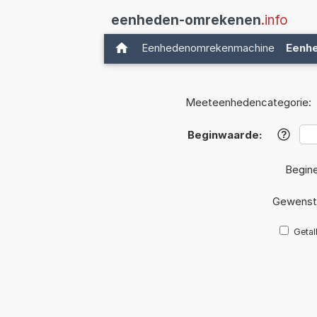
eenheden-omrekenen
.info
Eenhedenomrekenmachine
Eenh
Meeteenhedencategorie:
Beginwaarde:
?
Begin
Gewenst
Getal