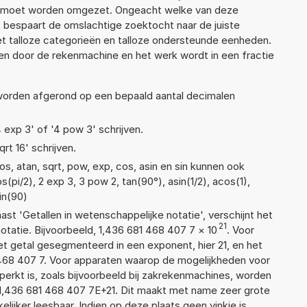
ek moet worden omgezet. Ongeacht welke van deze
 bespaart de omslachtige zoektocht naar de juiste
met talloze categorieën en talloze ondersteunde eenheden.
n door de rekenmachine en het werk wordt in een fractie
 worden afgerond op een bepaald aantal decimalen
4 exp 3' of '4 pow 3' schrijven.
qrt 16' schrijven.
s, atan, sqrt, pow, exp, cos, asin en sin kunnen ook
(pi/2), 2 exp 3, 3 pow 2, tan(90°), asin(1/2), acos(1),
sin(90)
aast 'Getallen in wetenschappelijke notatie', verschijnt het
21
atie. Bijvoorbeeld, 1,436 681 468 407 7
×
10
. Voor
t getal gesegmenteerd in een exponent, hier 21, en het
81 468 407 7. Voor apparaten waarop de mogelijkheden voor
erkt is, zoals bijvoorbeeld bij zakrekenmachines, worden
1,436 681 468 407 7E+21. Dit maakt met name zeer grote
elijker leesbaar. Indien op deze plaats geen vinkje is