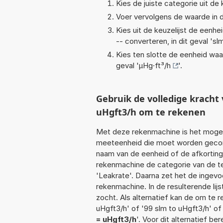
Kies de juiste categorie uit de k
Voer vervolgens de waarde in d
Kies uit de keuzelijst de eenh
-- converteren, in dit geval '
sl
Kies ten slotte de eenheid waa
geval '
µHg·ft³/h
'.
Gebruik de volledige krach
uHgft3/h om te rekenen
Met deze rekenmachine is het mogeli
meeteenheid die moet worden geconve
naam van de eenheid of de afkorting
rekenmachine de categorie van de te
'Leakrate'. Daarna zet het de ingev
rekenmachine. In de resulterende lijs
zocht. Als alternatief kan de om te 
uHgft3/h' of '99 slm to uHgft3/h' of
= uHgft3/h
'. Voor dit alternatief b