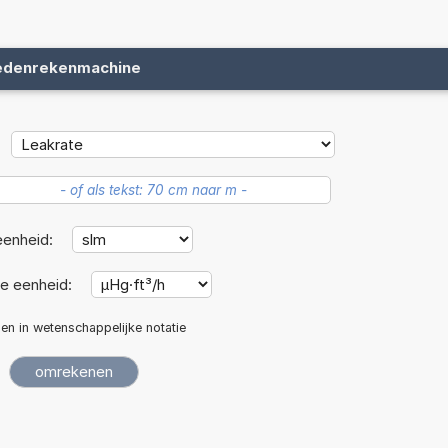
edenrekenmachine
eenheid:
e eenheid:
len in wetenschappelijke notatie