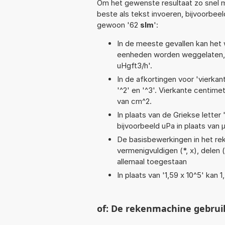
Om het gewenste resultaat zo snel m
beste als tekst invoeren, bijvoorbee
gewoon '62
slm
':
In de meeste gevallen kan het 
eenheden worden weggelaten, 
uHgft3/h'.
In de afkortingen voor 'vierkan
'^2' en '^3'. Vierkante centim
van cm^2.
In plaats van de Griekse letter
bijvoorbeeld uPa in plaats van 
De basisbewerkingen in het reke
vermenigvuldigen (*, x), delen (/
allemaal toegestaan
In plaats van '1,59 x 10^5' kan
of: De rekenmachine gebrui