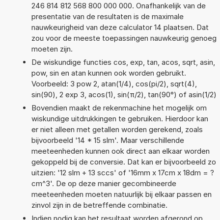
246 814 812 568 800 000 000. Onafhankelijk van de
presentatie van de resultaten is de maximale
nauwkeurigheid van deze calculator 14 plaatsen. Dat
zou voor de meeste toepassingen nauwkeurig genoeg
moeten zijn.
De wiskundige functies cos, exp, tan, acos, sqrt, asin,
pow, sin en atan kunnen ook worden gebruikt.
Voorbeeld: 3 pow 2, atan(1/4), cos(pi/2), sqrt(4),
sin(90), 2 exp 3, acos(1), sin(π/2), tan(90°) of asin(1/2)
Bovendien maakt de rekenmachine het mogelijk om
wiskundige uitdrukkingen te gebruiken. Hierdoor kan
er niet alleen met getallen worden gerekend, zoals
bijvoorbeeld '14 * 15 slm'. Maar verschillende
meeteenheden kunnen ook direct aan elkaar worden
gekoppeld bij de conversie. Dat kan er bijvoorbeeld zo
uitzien: '12 slm + 13 sccs' of '16mm x 17cm x 18dm = ?
cm^3'. De op deze manier gecombineerde
meeteenheden moeten natuurlijk bij elkaar passen en
zinvol zijn in de betreffende combinatie.
Indien nodig kan het resultaat worden afgerond op