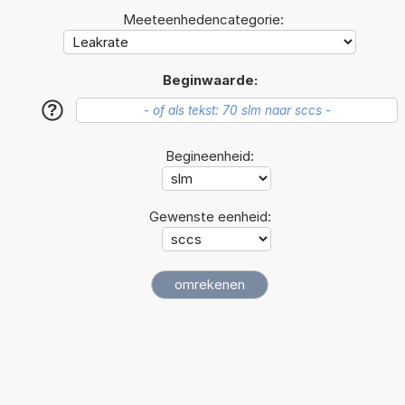
Meeteenhedencategorie:
Beginwaarde:
?
Begineenheid:
Gewenste eenheid: