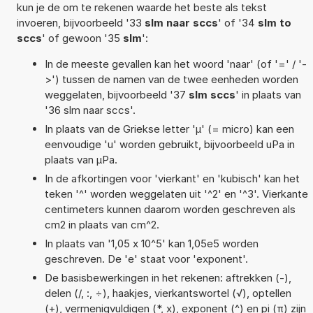
kun je de om te rekenen waarde het beste als tekst
invoeren, bijvoorbeeld '33
slm naar sccs
' of '34
slm to
sccs
' of gewoon '35
slm
':
In de meeste gevallen kan het woord 'naar' (of '=' / '-
>') tussen de namen van de twee eenheden worden
weggelaten, bijvoorbeeld '37
slm sccs
' in plaats van
'36 slm naar sccs'.
In plaats van de Griekse letter 'µ' (= micro) kan een
eenvoudige 'u' worden gebruikt, bijvoorbeeld uPa in
plaats van µPa.
In de afkortingen voor 'vierkant' en 'kubisch' kan het
teken '^' worden weggelaten uit '^2' en '^3'. Vierkante
centimeters kunnen daarom worden geschreven als
cm2 in plaats van cm^2.
In plaats van '1,05 x 10^5' kan 1,05e5 worden
geschreven. De 'e' staat voor 'exponent'.
De basisbewerkingen in het rekenen: aftrekken (-),
delen (/, :, ÷), haakjes, vierkantswortel (√), optellen
(+), vermenigvuldigen (*, x), exponent (^) en pi (π) zijn