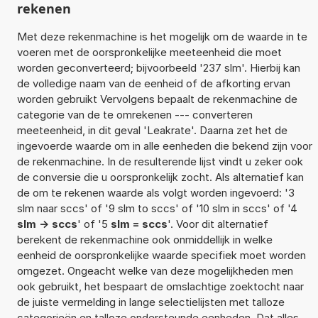
rekenen
Met deze rekenmachine is het mogelijk om de waarde in te
voeren met de oorspronkelijke meeteenheid die moet
worden geconverteerd; bijvoorbeeld '237 slm'. Hierbij kan
de volledige naam van de eenheid of de afkorting ervan
worden gebruikt Vervolgens bepaalt de rekenmachine de
categorie van de te omrekenen --- converteren
meeteenheid, in dit geval 'Leakrate'. Daarna zet het de
ingevoerde waarde om in alle eenheden die bekend zijn voor
de rekenmachine. In de resulterende lijst vindt u zeker ook
de conversie die u oorspronkelijk zocht. Als alternatief kan
de om te rekenen waarde als volgt worden ingevoerd: '3
slm naar sccs' of '9 slm to sccs' of '10 slm in sccs' of '4
slm -> sccs
' of '5
slm = sccs
'. Voor dit alternatief
berekent de rekenmachine ook onmiddellijk in welke
eenheid de oorspronkelijke waarde specifiek moet worden
omgezet. Ongeacht welke van deze mogelijkheden men
ook gebruikt, het bespaart de omslachtige zoektocht naar
de juiste vermelding in lange selectielijsten met talloze
categorieën en talloze ondersteunde eenheden. Dat alles