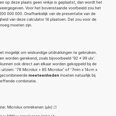
ien op deze plaats geen vinkje is geplaatst, dan wordt het
r weergegeven. Voor het bovenstaande voorbeeld zou het
 200 000 000. Onafhankelijk van de presentatie van de
heid van deze calculator 14 plaatsen. Dat zou voor de
noeg moeten zijn.
t mogelijk om wiskundige uitdrukkingen te gebruiken.
len worden gerekend, zoals bijvoorbeeld '92 * 99 ulx'.
kunnen ook direct aan elkaar worden gekoppeld bij de
o uitzien: '78 Microlux + 85 Microlux' of '7mm x 14cm x
r gecombineerde
meeteenheden
moeten natuurlijk bij
treffende combinatie.
e: Microlux omrekenen (µlx)