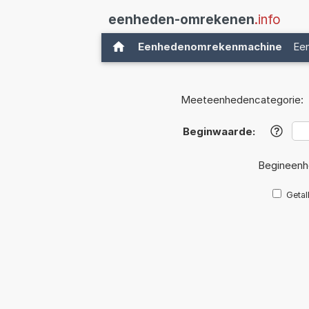
eenheden-omrekenen
.info
Eenhedenomrekenmachine
Ee
Meeteenhedencategorie:
Beginwaarde:
?
Begineenh
Getal