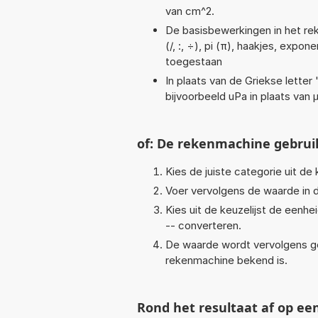
van cm^2.
De basisbewerkingen in het rek
(/, :, ÷), pi (π), haakjes, expon
toegestaan
In plaats van de Griekse letter
bijvoorbeeld uPa in plaats van 
of: De rekenmachine gebrui
Kies de juiste categorie uit de k
Voer vervolgens de waarde in d
Kies uit de keuzelijst de eenh
-- converteren.
De waarde wordt vervolgens g
rekenmachine bekend is.
Rond het resultaat af op ee