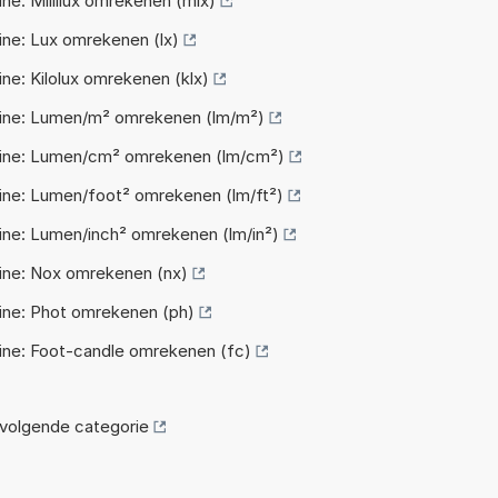
e: Millilux omrekenen (mlx)
ne: Lux omrekenen (lx)
e: Kilolux omrekenen (klx)
ne: Lumen/m² omrekenen (lm/m²)
ne: Lumen/cm² omrekenen (lm/cm²)
ne: Lumen/foot² omrekenen (lm/ft²)
ne: Lumen/inch² omrekenen (lm/in²)
ne: Nox omrekenen (nx)
ne: Phot omrekenen (ph)
ne: Foot-candle omrekenen (fc)
volgende categorie