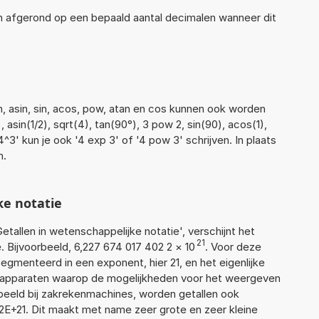
en afgerond op een bepaald aantal decimalen wanneer dit
n, asin, sin, acos, pow, atan en cos kunnen ook worden
, asin(1/2), sqrt(4), tan(90°), 3 pow 2, sin(90), acos(1),
'4^3' kun je ook '4 exp 3' of '4 pow 3' schrijven. In plaats
n.
ke notatie
Getallen in wetenschappelijke notatie', verschijnt het
21
Bijvoorbeeld, 6,227 674 017 402 2
×
10
. Voor deze
gmenteerd in een exponent, hier 21, en het eigenlijke
or apparaten waarop de mogelijkheden voor het weergeven
orbeeld bij zakrekenmachines, worden getallen ook
E+21. Dit maakt met name zeer grote en zeer kleine