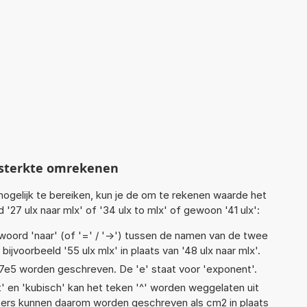
ssterkte omrekenen
ogelijk te bereiken, kun je de om te rekenen waarde het
 '27 ulx naar mlx' of '34 ulx to mlx' of gewoon '41 ulx':
woord 'naar' (of '=' / '->') tussen de namen van de twee
voorbeeld '55 ulx mlx' in plaats van '48 ulx naar mlx'.
 1,17e5 worden geschreven. De 'e' staat voor 'exponent'.
t' en 'kubisch' kan het teken '^' worden weggelaten uit
eters kunnen daarom worden geschreven als cm2 in plaats