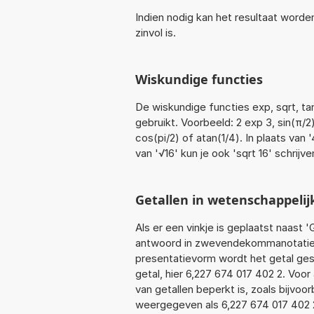
Indien nodig kan het resultaat word
zinvol is.
Wiskundige functies
De wiskundige functies exp, sqrt, ta
gebruikt. Voorbeeld: 2 exp 3, sin(π/2)
cos(pi/2) of atan(1/4). In plaats van 
van '√16' kun je ook 'sqrt 16' schrijve
Getallen in wetenschappelij
Als er een vinkje is geplaatst naast '
antwoord in zwevendekommanotatie. 
presentatievorm wordt het getal gese
getal, hier 6,227 674 017 402 2. Vo
van getallen beperkt is, zoals bijvo
weergegeven als 6,227 674 017 402 2