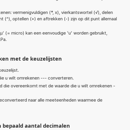
enen: vermenigvuldigen (*, x), vierkantswortel (√), delen
ent (^), optellen (+) en aftrekken (-) zijn op dit punt allemaal
 'µ' (= micro) kan een eenvoudige 'u' worden gebruikt,
µPa.
ken met de keuzelijsten
euzelijst.
ie u wilt omrekenen --- converteren.
eid die overeenkomt met de waarde die u wilt omrekenen -
econverteerd naar alle meeteenheden waarmee de
n bepaald aantal decimalen