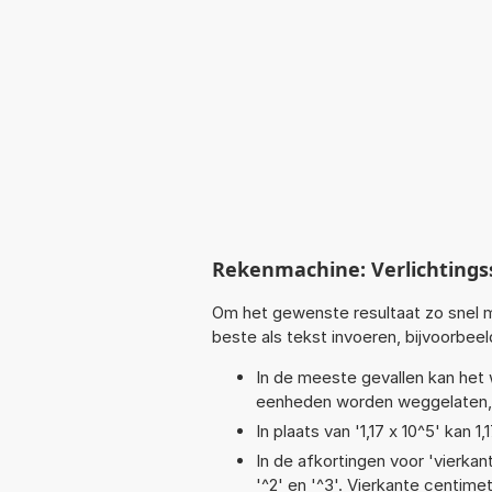
Rekenmachine: Verlichting
Om het gewenste resultaat zo snel m
beste als tekst invoeren, bijvoorbeeld
In de meeste gevallen kan het 
eenheden worden weggelaten, bij
In plaats van '1,17 x 10^5' kan
In de afkortingen voor 'vierkan
'^2' en '^3'. Vierkante centim