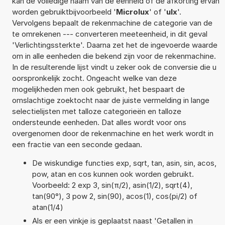
kan de volledige naam van de eenheid of de afkorting ervan
worden gebruiktbijvoorbeeld '
Microlux
' of '
ulx
'.
Vervolgens bepaalt de rekenmachine de categorie van de
te omrekenen --- converteren meeteenheid, in dit geval
'Verlichtingssterkte'. Daarna zet het de ingevoerde waarde
om in alle eenheden die bekend zijn voor de rekenmachine.
In de resulterende lijst vindt u zeker ook de conversie die u
oorspronkelijk zocht. Ongeacht welke van deze
mogelijkheden men ook gebruikt, het bespaart de
omslachtige zoektocht naar de juiste vermelding in lange
selectielijsten met talloze categorieën en talloze
ondersteunde eenheden. Dat alles wordt voor ons
overgenomen door de rekenmachine en het werk wordt in
een fractie van een seconde gedaan.
De wiskundige functies exp, sqrt, tan, asin, sin, acos,
pow, atan en cos kunnen ook worden gebruikt.
Voorbeeld: 2 exp 3, sin(π/2), asin(1/2), sqrt(4),
tan(90°), 3 pow 2, sin(90), acos(1), cos(pi/2) of
atan(1/4)
Als er een vinkje is geplaatst naast 'Getallen in