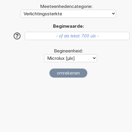
Meeteenhedencategorie:
Beginwaarde:
?
Begineenheid: