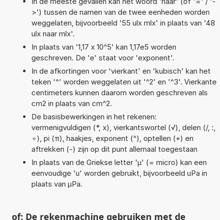
In de meeste gevallen kan het woord 'naar' (of '=' / '-
>') tussen de namen van de twee eenheden worden
weggelaten, bijvoorbeeld '55 ulx mlx' in plaats van '48
ulx naar mlx'.
In plaats van '1,17 x 10^5' kan 1,17e5 worden
geschreven. De 'e' staat voor 'exponent'.
In de afkortingen voor 'vierkant' en 'kubisch' kan het
teken '^' worden weggelaten uit '^2' en '^3'. Vierkante
centimeters kunnen daarom worden geschreven als
cm2 in plaats van cm^2.
De basisbewerkingen in het rekenen:
vermenigvuldigen (*, x), vierkantswortel (√), delen (/, :,
÷), pi (π), haakjes, exponent (^), optellen (+) en
aftrekken (-) zijn op dit punt allemaal toegestaan
In plaats van de Griekse letter 'µ' (= micro) kan een
eenvoudige 'u' worden gebruikt, bijvoorbeeld uPa in
plaats van µPa.
of: De rekenmachine gebruiken met de