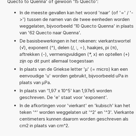
Quecto to Quenna' of gewoon '15 Quecto':
In de meeste gevallen kan het woord 'naar' (of '=' / '-
>') tussen de namen van de twee eenheden worden
weggelaten, bijvoorbeeld '10 Quecto Quenna' in plaats
van '62 Quecto naar Quenna'.
De basisbewerkingen in het rekenen: vierkantswortel
(√), exponent (^), delen (/, :, ÷), haakjes, pi (π),
aftrekken (-), vermenigvuldigen (*, x) en optellen (+)
zijn op dit punt allemaal toegestaan
In plaats van de Griekse letter 'µ' (= micro) kan een
eenvoudige 'u' worden gebruikt, bijvoorbeeld uPa in
plaats van µPa.
In plaats van '1,97 x 10^5' kan 1,97e5 worden
geschreven. De 'e' staat voor 'exponent'.
In de afkortingen voor 'vierkant' en 'kubisch' kan het
teken '^' worden weggelaten uit '^2' en '^3'. Vierkante
centimeters kunnen daarom worden geschreven als
cm2 in plaats van cm^2.