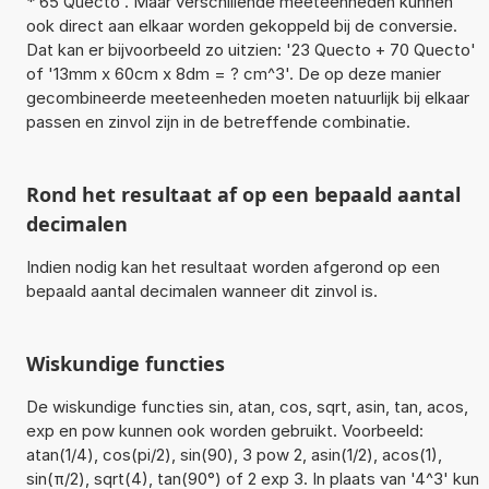
* 65 Quecto'. Maar verschillende meeteenheden kunnen
ook direct aan elkaar worden gekoppeld bij de conversie.
Dat kan er bijvoorbeeld zo uitzien: '23 Quecto + 70 Quecto'
of '13mm x 60cm x 8dm = ? cm^3'. De op deze manier
gecombineerde meeteenheden moeten natuurlijk bij elkaar
passen en zinvol zijn in de betreffende combinatie.
Rond het resultaat af op een bepaald aantal
decimalen
Indien nodig kan het resultaat worden afgerond op een
bepaald aantal decimalen wanneer dit zinvol is.
Wiskundige functies
De wiskundige functies sin, atan, cos, sqrt, asin, tan, acos,
exp en pow kunnen ook worden gebruikt. Voorbeeld:
atan(1/4), cos(pi/2), sin(90), 3 pow 2, asin(1/2), acos(1),
sin(π/2), sqrt(4), tan(90°) of 2 exp 3. In plaats van '4^3' kun