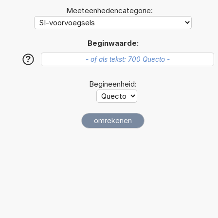
Meeteenhedencategorie:
Beginwaarde:
?
Begineenheid: