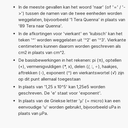
In de meeste gevallen kan het woord 'naar' (of '=' / '-
>') tussen de namen van de twee eenheden worden
weggelaten, bijvoorbeeld '1 Tera Quenna' in plaats van
'89 Tera naar Quenna'.
In de afkortingen voor 'vierkant' en 'kubisch' kan het
teken '^' worden weggelaten uit '^2' en '^3'. Vierkante
centimeters kunnen daarom worden geschreven als
cm2 in plaats van cm^2.
De basisbewerkingen in het rekenen: pi (π), optellen
(+), vermenigvuldigen (*, x), delen (/, :, ÷), haakjes,
aftrekken (-), exponent (^) en vierkantswortel (√) zijn
op dit punt allemaal toegestaan
In plaats van '1,25 x 10^5' kan 1,25e5 worden
geschreven. De 'e' staat voor 'exponent'.
In plaats van de Griekse letter 'µ' (= micro) kan een
eenvoudige 'u' worden gebruikt, bijvoorbeeld uPa in
plaats van µPa.