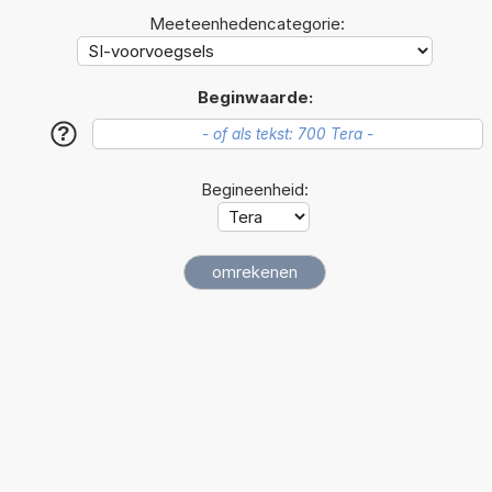
Meeteenhedencategorie:
Beginwaarde:
?
Begineenheid: