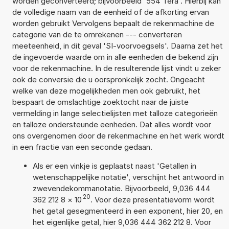
worden geconverteerd; bijvoorbeeld '554 Tera'. Hierbij kan
de volledige naam van de eenheid of de afkorting ervan
worden gebruikt Vervolgens bepaalt de rekenmachine de
categorie van de te omrekenen --- converteren
meeteenheid, in dit geval 'SI-voorvoegsels'. Daarna zet het
de ingevoerde waarde om in alle eenheden die bekend zijn
voor de rekenmachine. In de resulterende lijst vindt u zeker
ook de conversie die u oorspronkelijk zocht. Ongeacht
welke van deze mogelijkheden men ook gebruikt, het
bespaart de omslachtige zoektocht naar de juiste
vermelding in lange selectielijsten met talloze categorieën
en talloze ondersteunde eenheden. Dat alles wordt voor
ons overgenomen door de rekenmachine en het werk wordt
in een fractie van een seconde gedaan.
Als er een vinkje is geplaatst naast 'Getallen in
wetenschappelijke notatie', verschijnt het antwoord in
zwevendekommanotatie. Bijvoorbeeld, 9,036 444
20
362 212 8
×
10
. Voor deze presentatievorm wordt
het getal gesegmenteerd in een exponent, hier 20, en
het eigenlijke getal, hier 9,036 444 362 212 8. Voor