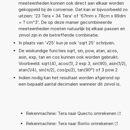
meeteenheden kunnen ook direct aan elkaar worden
gekoppeld bij de conversie. Dat kan er bijvoorbeeld zo
uitzien: '23 Tera + 34 Tera' of '67mm x 78cm x 89dm
= ? cm^3'. De op deze manier gecombineerde
meeteenheden moeten natuurlijk bij elkaar passen en
zinvol zijn in de betreffende combinatie.
In plaats van '√25' kun je ook 'sqrt 25' schrijven.
De wiskundige functies sqrt, sin, pow, atan, acos,
asin, exp, tan en cos kunnen ook worden gebruikt.
Voorbeeld: sqrt(4), acos(1), 2 exp 3, sin(90), asin(1/2),
atan(1/4), sin(π/2), cos(pi/2), tan(90°) of 3 pow 2
Indien nodig kan het resultaat worden afgerond op
een bepaald aantal decimalen wanneer dit zinvol is.
Rekenmachine: Tera naar Quecto omrekenen
Rekenmachine: Tera naar Ronto omrekenen