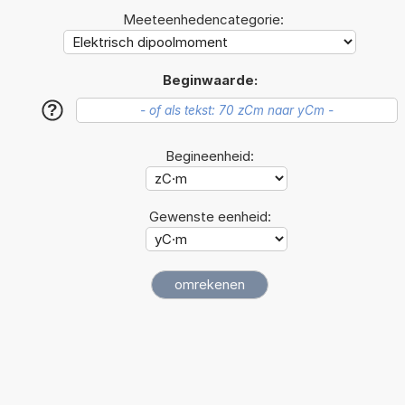
Meeteenhedencategorie:
Beginwaarde:
?
Begineenheid:
Gewenste eenheid: