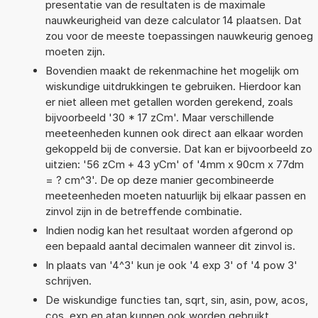
presentatie van de resultaten is de maximale
nauwkeurigheid van deze calculator 14 plaatsen. Dat
zou voor de meeste toepassingen nauwkeurig genoeg
moeten zijn.
Bovendien maakt de rekenmachine het mogelijk om
wiskundige uitdrukkingen te gebruiken. Hierdoor kan
er niet alleen met getallen worden gerekend, zoals
bijvoorbeeld '30 * 17 zCm'. Maar verschillende
meeteenheden kunnen ook direct aan elkaar worden
gekoppeld bij de conversie. Dat kan er bijvoorbeeld zo
uitzien: '56 zCm + 43 yCm' of '4mm x 90cm x 77dm
= ? cm^3'. De op deze manier gecombineerde
meeteenheden moeten natuurlijk bij elkaar passen en
zinvol zijn in de betreffende combinatie.
Indien nodig kan het resultaat worden afgerond op
een bepaald aantal decimalen wanneer dit zinvol is.
In plaats van '4^3' kun je ook '4 exp 3' of '4 pow 3'
schrijven.
De wiskundige functies tan, sqrt, sin, asin, pow, acos,
cos, exp en atan kunnen ook worden gebruikt.