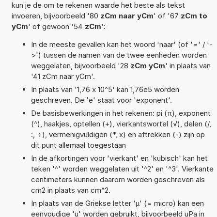
kun je de om te rekenen waarde het beste als tekst
invoeren, bijvoorbeeld '80
zCm naar yCm
' of '67
zCm to
yCm
' of gewoon '54
zCm
':
In de meeste gevallen kan het woord 'naar' (of '=' / '-
>') tussen de namen van de twee eenheden worden
weggelaten, bijvoorbeeld '28
zCm yCm
' in plaats van
'41 zCm naar yCm'.
In plaats van '1,76 x 10^5' kan 1,76e5 worden
geschreven. De 'e' staat voor 'exponent'.
De basisbewerkingen in het rekenen: pi (π), exponent
(^), haakjes, optellen (+), vierkantswortel (√), delen (/,
:, ÷), vermenigvuldigen (*, x) en aftrekken (-) zijn op
dit punt allemaal toegestaan
In de afkortingen voor 'vierkant' en 'kubisch' kan het
teken '^' worden weggelaten uit '^2' en '^3'. Vierkante
centimeters kunnen daarom worden geschreven als
cm2 in plaats van cm^2.
In plaats van de Griekse letter 'µ' (= micro) kan een
eenvoudige 'u' worden gebruikt, bijvoorbeeld uPa in