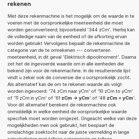
rekenen
Met deze rekenmachine is het mogelijk om de waarde in te
voeren met de oorspronkelijke meeteenheid die moet
worden geconverteerd; bijvoorbeeld '344 zCm'. Hierbij kan
de volledige naam van de eenheid of de afkorting ervan
worden gebruikt Vervolgens bepaalt de rekenmachine de
categorie van de te omrekenen --- converteren
meeteenheid, in dit geval 'Elektrisch dipoolmoment'. Daarna
zet het de ingevoerde waarde om in alle eenheden die
bekend zijn voor de rekenmachine. In de resulterende lijst
vindt u zeker ook de conversie die u oorspronkelijk zocht.
Als alternatief kan de om te rekenen waarde als volgt
worden ingevoerd: '74 zCm naar yCm' of '10 zCm to yCm'
of '11 zCm in yCm' of '61
zCm -> yCm
' of '48
zCm = yCm
'.
Voor dit alternatief berekent de rekenmachine ook
onmiddellijk in welke eenheid de oorspronkelijke waarde
specifiek moet worden omgezet. Ongeacht welke van deze
mogelijkheden men ook gebruikt, het bespaart de
omslachtige zoektocht naar de juiste vermelding in lange
selectielijsten met talloze categorieën en talloze