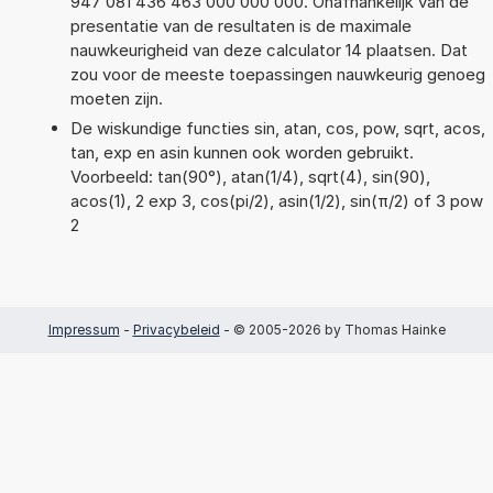
947 081 436 463 000 000 000. Onafhankelijk van de
presentatie van de resultaten is de maximale
nauwkeurigheid van deze calculator 14 plaatsen. Dat
zou voor de meeste toepassingen nauwkeurig genoeg
moeten zijn.
De wiskundige functies sin, atan, cos, pow, sqrt, acos,
tan, exp en asin kunnen ook worden gebruikt.
Voorbeeld: tan(90°), atan(1/4), sqrt(4), sin(90),
acos(1), 2 exp 3, cos(pi/2), asin(1/2), sin(π/2) of 3 pow
2
Impressum
-
Privacybeleid
- © 2005-2026 by Thomas Hainke