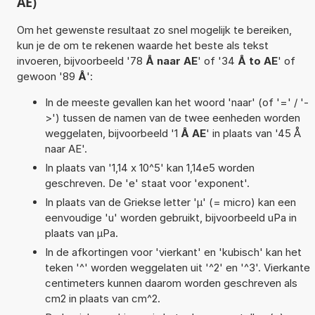
AE)
Om het gewenste resultaat zo snel mogelijk te bereiken,
kun je de om te rekenen waarde het beste als tekst
invoeren, bijvoorbeeld '78
Å naar AE
' of '34
Å to AE
' of
gewoon '89
Å
':
In de meeste gevallen kan het woord 'naar' (of '=' / '-
>') tussen de namen van de twee eenheden worden
weggelaten, bijvoorbeeld '1
Å AE
' in plaats van '45 Å
naar AE'.
In plaats van '1,14 x 10^5' kan 1,14e5 worden
geschreven. De 'e' staat voor 'exponent'.
In plaats van de Griekse letter 'µ' (= micro) kan een
eenvoudige 'u' worden gebruikt, bijvoorbeeld uPa in
plaats van µPa.
In de afkortingen voor 'vierkant' en 'kubisch' kan het
teken '^' worden weggelaten uit '^2' en '^3'. Vierkante
centimeters kunnen daarom worden geschreven als
cm2 in plaats van cm^2.