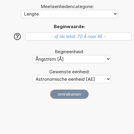
Meeteenhedencategorie:
Beginwaarde:
?
Begineenheid:
Gewenste eenheid: