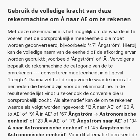
Gebruik de volledige kracht van deze
rekenmachine om Å naar AE om te rekenen
Met deze rekenmachine is het mogelijk om de waarde in te
voeren met de oorspronkelijke meeteenheid die moet
worden geconverteerd; bijvoorbeeld '471 Ångström'. Hierbij
kan de volledige naam van de eenheid of de afkorting ervan
worden gebruiktbijvoorbeeld 'Ångström' of 'Å'. Vervolgens
bepaalt de rekenmachine de categorie van de te
omrekenen --- converteren meeteenheid, in dit geval
'Lengte'. Daarna zet het de ingevoerde waarde om in alle
eenheden die bekend zijn voor de rekenmachine. In de
resulterende lijst vindt u zeker ook de conversie die u
oorspronkelijk zocht. Als alternatief kan de om te rekenen
waarde als volgt worden ingevoerd: '12 Å naar AE' of '90 Å
to AE' of '91 Å in AE' of '67
Ångström -> Astronomische
eenheid
' of '23
Å = AE
' of '78
Ångström naar AE
' of '34
Å naar Astronomische eenheid
' of '45
Ångström to
Astronomische eenheid
'. Voor dit alternatief berekent de