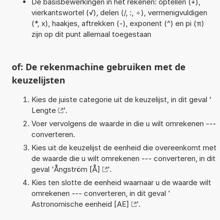
De basisbewerkingen in het rekenen: optellen (+),
vierkantswortel (√), delen (/, :, ÷), vermenigvuldigen
(*, x), haakjes, aftrekken (-), exponent (^) en pi (π)
zijn op dit punt allemaal toegestaan
of: De rekenmachine gebruiken met de
keuzelijsten
Kies de juiste categorie uit de keuzelijst, in dit geval '
Lengte
'.
Voer vervolgens de waarde in die u wilt omrekenen ---
converteren.
Kies uit de keuzelijst de eenheid die overeenkomt met
de waarde die u wilt omrekenen --- converteren, in dit
geval '
Ångström [Å]
'.
Kies ten slotte de eenheid waarnaar u de waarde wilt
omrekenen --- converteren, in dit geval '
Astronomische eenheid [AE]
'.