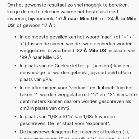
Om het gewenste resultaat zo snel mogelijk te bereiken,
kun je de om te rekenen waarde het beste als tekst
invoeren, bijvoorbeeld '51
Å naar Mile US
' of '34
Å to Mile
US
' of gewoon '17
Å
':
In de meeste gevallen kan het woord 'naar' (of '=' / '-
>') tussen de namen van de twee eenheden worden
weggelaten, bijvoorbeeld '82
Å Mile US
' in plaats van
'99 Å naar Mile US'.
In plaats van de Griekse letter 'µ' (= micro) kan een
eenvoudige 'u' worden gebruikt, bijvoorbeeld uPa in
plaats van µPa.
In de afkortingen voor 'vierkant' en 'kubisch' kan het
teken '^' worden weggelaten uit '^2' en '^3'. Vierkante
centimeters kunnen daarom worden geschreven als
cm2 in plaats van cm^2.
In plaats van '1,68 x 10^5' kan 1,68e5 worden
geschreven. De 'e' staat voor 'exponent'.
De basisbewerkingen in het rekenen: aftrekken (-),
vermenigvuldigen (*, x), optellen (+), haakjes, pi (π),