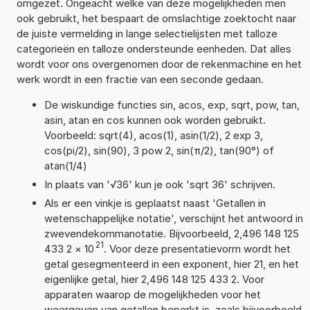
omgezet. Ongeacht welke van deze mogelijkheden men
ook gebruikt, het bespaart de omslachtige zoektocht naar
de juiste vermelding in lange selectielijsten met talloze
categorieën en talloze ondersteunde eenheden. Dat alles
wordt voor ons overgenomen door de rekenmachine en het
werk wordt in een fractie van een seconde gedaan.
De wiskundige functies sin, acos, exp, sqrt, pow, tan,
asin, atan en cos kunnen ook worden gebruikt.
Voorbeeld: sqrt(4), acos(1), asin(1/2), 2 exp 3,
cos(pi/2), sin(90), 3 pow 2, sin(π/2), tan(90°) of
atan(1/4)
In plaats van '√36' kun je ook 'sqrt 36' schrijven.
Als er een vinkje is geplaatst naast 'Getallen in
wetenschappelijke notatie', verschijnt het antwoord in
zwevendekommanotatie. Bijvoorbeeld, 2,496 148 125
21
433 2
×
10
. Voor deze presentatievorm wordt het
getal gesegmenteerd in een exponent, hier 21, en het
eigenlijke getal, hier 2,496 148 125 433 2. Voor
apparaten waarop de mogelijkheden voor het
weergeven van getallen beperkt is, zoals bijvoorbeeld