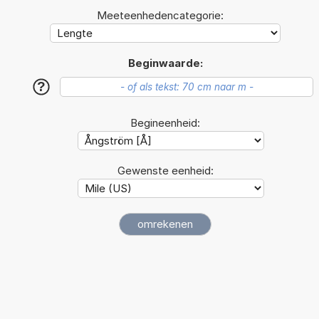
Meeteenhedencategorie:
Beginwaarde:
?
Begineenheid:
Gewenste eenheid: