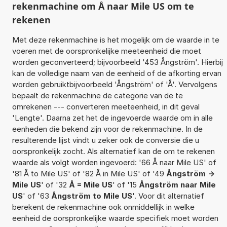
rekenmachine om Å naar Mile US om te
rekenen
Met deze rekenmachine is het mogelijk om de waarde in te
voeren met de oorspronkelijke meeteenheid die moet
worden geconverteerd; bijvoorbeeld '453 Ångström'. Hierbij
kan de volledige naam van de eenheid of de afkorting ervan
worden gebruiktbijvoorbeeld 'Ångström' of 'Å'. Vervolgens
bepaalt de rekenmachine de categorie van de te
omrekenen --- converteren meeteenheid, in dit geval
'Lengte'. Daarna zet het de ingevoerde waarde om in alle
eenheden die bekend zijn voor de rekenmachine. In de
resulterende lijst vindt u zeker ook de conversie die u
oorspronkelijk zocht. Als alternatief kan de om te rekenen
waarde als volgt worden ingevoerd: '66 Å naar Mile US' of
'81 Å to Mile US' of '82 Å in Mile US' of '49
Ångström ->
Mile US
' of '32
Å = Mile US
' of '15
Ångström naar Mile
US
' of '63
Ångström to Mile US
'. Voor dit alternatief
berekent de rekenmachine ook onmiddellijk in welke
eenheid de oorspronkelijke waarde specifiek moet worden