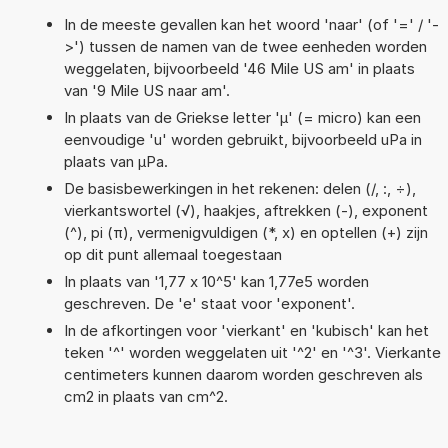
In de meeste gevallen kan het woord 'naar' (of '=' / '-
>') tussen de namen van de twee eenheden worden
weggelaten, bijvoorbeeld '46 Mile US am' in plaats
van '9 Mile US naar am'.
In plaats van de Griekse letter 'µ' (= micro) kan een
eenvoudige 'u' worden gebruikt, bijvoorbeeld uPa in
plaats van µPa.
De basisbewerkingen in het rekenen: delen (/, :, ÷),
vierkantswortel (√), haakjes, aftrekken (-), exponent
(^), pi (π), vermenigvuldigen (*, x) en optellen (+) zijn
op dit punt allemaal toegestaan
In plaats van '1,77 x 10^5' kan 1,77e5 worden
geschreven. De 'e' staat voor 'exponent'.
In de afkortingen voor 'vierkant' en 'kubisch' kan het
teken '^' worden weggelaten uit '^2' en '^3'. Vierkante
centimeters kunnen daarom worden geschreven als
cm2 in plaats van cm^2.