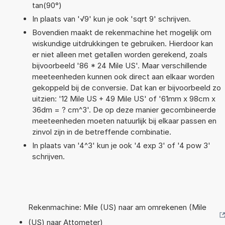
tan(90°)
In plaats van '√9' kun je ook 'sqrt 9' schrijven.
Bovendien maakt de rekenmachine het mogelijk om
wiskundige uitdrukkingen te gebruiken. Hierdoor kan
er niet alleen met getallen worden gerekend, zoals
bijvoorbeeld '86 * 24 Mile US'. Maar verschillende
meeteenheden kunnen ook direct aan elkaar worden
gekoppeld bij de conversie. Dat kan er bijvoorbeeld zo
uitzien: '12 Mile US + 49 Mile US' of '61mm x 98cm x
36dm = ? cm^3'. De op deze manier gecombineerde
meeteenheden moeten natuurlijk bij elkaar passen en
zinvol zijn in de betreffende combinatie.
In plaats van '4^3' kun je ook '4 exp 3' of '4 pow 3'
schrijven.
Rekenmachine: Mile (US) naar am omrekenen (Mile
(US) naar Attometer)