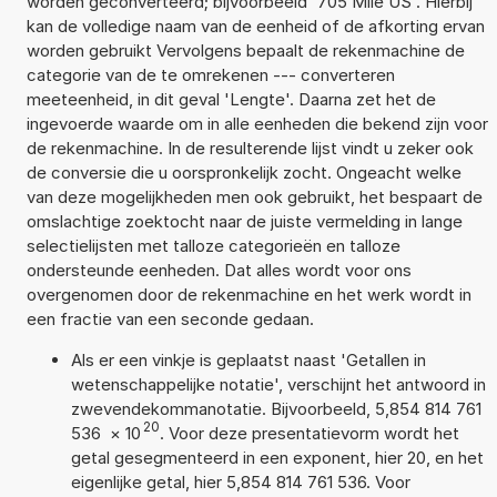
worden geconverteerd; bijvoorbeeld '705 Mile US'. Hierbij
kan de volledige naam van de eenheid of de afkorting ervan
worden gebruikt Vervolgens bepaalt de rekenmachine de
categorie van de te omrekenen --- converteren
meeteenheid, in dit geval 'Lengte'. Daarna zet het de
ingevoerde waarde om in alle eenheden die bekend zijn voor
de rekenmachine. In de resulterende lijst vindt u zeker ook
de conversie die u oorspronkelijk zocht. Ongeacht welke
van deze mogelijkheden men ook gebruikt, het bespaart de
omslachtige zoektocht naar de juiste vermelding in lange
selectielijsten met talloze categorieën en talloze
ondersteunde eenheden. Dat alles wordt voor ons
overgenomen door de rekenmachine en het werk wordt in
een fractie van een seconde gedaan.
Als er een vinkje is geplaatst naast 'Getallen in
wetenschappelijke notatie', verschijnt het antwoord in
zwevendekommanotatie. Bijvoorbeeld, 5,854 814 761
20
536
×
10
. Voor deze presentatievorm wordt het
getal gesegmenteerd in een exponent, hier 20, en het
eigenlijke getal, hier 5,854 814 761 536. Voor