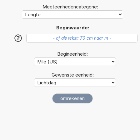
Meeteenhedencategorie:
Beginwaarde:
?
Begineenheid:
Gewenste eenheid: