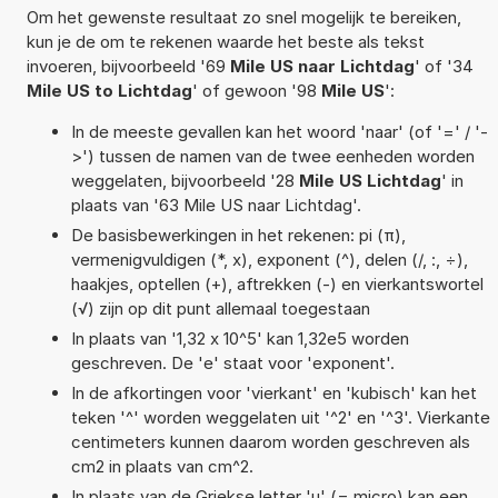
Om het gewenste resultaat zo snel mogelijk te bereiken,
kun je de om te rekenen waarde het beste als tekst
invoeren, bijvoorbeeld '69
Mile US naar Lichtdag
' of '34
Mile US to Lichtdag
' of gewoon '98
Mile US
':
In de meeste gevallen kan het woord 'naar' (of '=' / '-
>') tussen de namen van de twee eenheden worden
weggelaten, bijvoorbeeld '28
Mile US Lichtdag
' in
plaats van '63 Mile US naar Lichtdag'.
De basisbewerkingen in het rekenen: pi (π),
vermenigvuldigen (*, x), exponent (^), delen (/, :, ÷),
haakjes, optellen (+), aftrekken (-) en vierkantswortel
(√) zijn op dit punt allemaal toegestaan
In plaats van '1,32 x 10^5' kan 1,32e5 worden
geschreven. De 'e' staat voor 'exponent'.
In de afkortingen voor 'vierkant' en 'kubisch' kan het
teken '^' worden weggelaten uit '^2' en '^3'. Vierkante
centimeters kunnen daarom worden geschreven als
cm2 in plaats van cm^2.
In plaats van de Griekse letter 'µ' (= micro) kan een