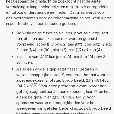
het bespaart de omslachtige zoektocht naar de juiste
vermelding in lange selectielijsten met talloze categorieën
en talloze ondersteunde eenheden. Dat alles wordt voor
ons overgenomen door de rekenmachine en het werk wordt
in een fractie van een seconde gedaan.
De wiskundige functies sin, cos, pow, asin, exp, sqrt,
tan, atan en acos kunnen ook worden gebruikt.
Voorbeeld: acos(1), 3 pow 2, tan(90°), cos(pi/2), 2 exp
3, atan(1/4), sin(90), sin(π/2), asin(1/2) of sqrt(4)
In plaats van '4^3' kun je ook '4 exp 3' of '4 pow 3'
schrijven.
Als er een vinkje is geplaatst naast 'Getallen in
wetenschappelijke notatie', verschijnt het antwoord in
zwevendekommanotatie. Bijvoorbeeld, 2,119 481 462
21
194 2
×
10
. Voor deze presentatievorm wordt het
getal gesegmenteerd in een exponent, hier 21, en het
eigenlijke getal, hier 2,119 481 462 194 2. Voor
apparaten waarop de mogelijkheden voor het
weergeven van getallen beperkt is, zoals bijvoorbeeld
bij zakrekenmachines, worden getallen ook