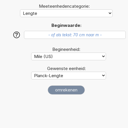
Meeteenhedencategorie:
Beginwaarde:
?
Begineenheid:
Gewenste eenheid: