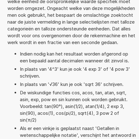
welke eenheid de oorspronkelijke waarde specifiek moet
worden omgezet. Ongeacht welke van deze mogelijkheden
men ook gebruikt, het bespaart de omslachtige zoektocht
naar de juiste vermelding in lange selectielijsten met talloze
categorieën en talloze ondersteunde eenheden. Dat alles
wordt voor ons overgenomen door de rekenmachine en het
werk wordt in een fractie van een seconde gedaan.
Indien nodig kan het resultaat worden afgerond op
een bepaald aantal decimalen wanneer dit zinvol is.
In plaats van '4^3' kun je ook '4 exp 3' of '4 pow 3'
schrijven.
In plaats van '√36' kun je ook 'sqrt 36' schrijven.
De wiskundige functies cos, acos, tan, atan, sqrt,
asin, exp, pow en sin kunnen ook worden gebruikt.
Voorbeeld: tan(90°), asin(1/2), atan(1/4), 2 exp 3,
sin(90), acos(1), cos(pi/2), sqrt(4), 3 pow 2 of
sin(π/2)
Als er een vinkje is geplaatst naast 'Getallen in
wetenschappelijke notatie', verschijnt het antwoord in