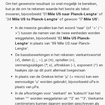
Om het gewenste resultaat zo snel mogelijk te bereiken,
kun je de om te rekenen waarde het beste als tekst
invoeren, bijvoorbeeld '51
Mile US naar Planck-Lengte
' of
'34
Mile US to Planck-Lengte
' of gewoon '17
Mile US
':
In de meeste gevallen kan het woord 'naar' (of '=' / '-
>') tussen de namen van de twee eenheden worden
weggelaten, bijvoorbeeld '82
Mile US Planck-
Lengte
' in plaats van '99 Mile US naar Planck-
Lengte'.
De basisbewerkingen in het rekenen: vierkantswortel
(√), delen (/, :, ÷), pi (π), optellen (+),
vermenigvuldigen (*, x), aftrekken (-), exponent (^) en
haakjes zijn op dit punt allemaal toegestaan
In plaats van de Griekse letter 'µ' (= micro) kan een
eenvoudige 'u' worden gebruikt, bijvoorbeeld uPa in
plaats van µPa.
In de afkortingen voor 'vierkant' en 'kubisch' kan het
teken '^' worden weggelaten uit '^2' en '^3'. Vierkante
centimeters kunnen daarom worden geschreven als