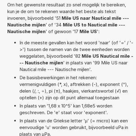
Om het gewenste resultaat zo snel mogelijk te bereiken,
kun je de om te rekenen waarde het beste als tekst
invoeren, bijvoorbeeld '51
Mile US naar Nautical mile ---
Nautische mijlen
' of '34
Mile US to Nautical mile ---
Nautische mijlen
' of gewoon '17
Mile US
':
In de meeste gevallen kan het woord 'naar' (of '=' / '-
>') tussen de namen van de twee eenheden worden
weggelaten, bijvoorbeeld '82
Mile US Nautical mile -
-- Nautische mijlen
' in plaats van '99 Mile US naar
Nautical mile --- Nautische mijlen'.
De basisbewerkingen in het rekenen:
vermenigvuldigen (*, x), aftrekken (-), exponent (^),
delen (/, :, ÷), pi (π), haakjes, vierkantswortel (√) en
optellen (+) zijn op dit punt allemaal toegestaan
In plaats van '1,68 x 10^5' kan 1,68e5 worden
geschreven. De 'e' staat voor 'exponent'.
In plaats van de Griekse letter 'µ' (= micro) kan een
eenvoudige 'u' worden gebruikt, bijvoorbeeld uPa in
plaats van µPa.