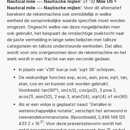
Nautical mile --- Nautische mijlen
' of '32
Mile US =
Nautical mile --- Nautische mijlen
'. Voor dit alternatief
berekent de rekenmachine ook onmiddellijk in welke
eenheid de oorspronkelijke waarde specifiek moet worden
omgezet. Ongeacht welke van deze mogelijkheden men
ook gebruikt, het bespaart de omslachtige zoektocht naar
de juiste vermelding in lange selectielijsten met talloze
categorieën en talloze ondersteunde eenheden. Dat alles
wordt voor ons overgenomen door de rekenmachine en het
werk wordt in een fractie van een seconde gedaan.
In plaats van '√36' kun je ook 'sqrt 36' schrijven.
De wiskundige functies exp, acos, asin, pow, sqrt, tan,
atan, cos en sin kunnen ook worden gebruikt.
Voorbeeld: tan(90°), sin(π/2), cos(pi/2), 3 pow 2,
acos(1), asin(1/2), 2 exp 3, atan(1/4), sqrt(4) of sin(90)
Als er een vinkje is geplaatst naast 'Getallen in
wetenschappelijke notatie', verschijnt het antwoord in
zwevendekommanotatie. Bijvoorbeeld, 2,496 148 125
21
433 2
×
10
. Voor deze presentatievorm wordt het
getal gesegmenteerd in een exponent, hier 21, en het