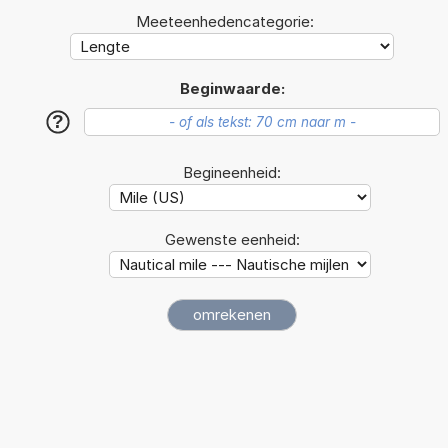
Meeteenhedencategorie:
Beginwaarde:
?
Begineenheid:
Gewenste eenheid: