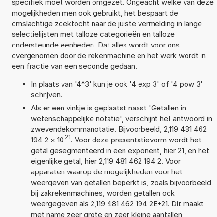
specifiek moet worden omgezet. Ongeacht welke van deze
mogelijkheden men ook gebruikt, het bespaart de
omslachtige zoektocht naar de juiste vermelding in lange
selectielijsten met talloze categorieën en talloze
ondersteunde eenheden. Dat alles wordt voor ons
overgenomen door de rekenmachine en het werk wordt in
een fractie van een seconde gedaan.
In plaats van '4^3' kun je ook '4 exp 3' of '4 pow 3'
schrijven.
Als er een vinkje is geplaatst naast 'Getallen in
wetenschappelijke notatie', verschijnt het antwoord in
zwevendekommanotatie. Bijvoorbeeld, 2,119 481 462
21
194 2
×
10
. Voor deze presentatievorm wordt het
getal gesegmenteerd in een exponent, hier 21, en het
eigenlijke getal, hier 2,119 481 462 194 2. Voor
apparaten waarop de mogelijkheden voor het
weergeven van getallen beperkt is, zoals bijvoorbeeld
bij zakrekenmachines, worden getallen ook
weergegeven als 2,119 481 462 194 2E+21. Dit maakt
met name zeer grote en zeer kleine aantallen