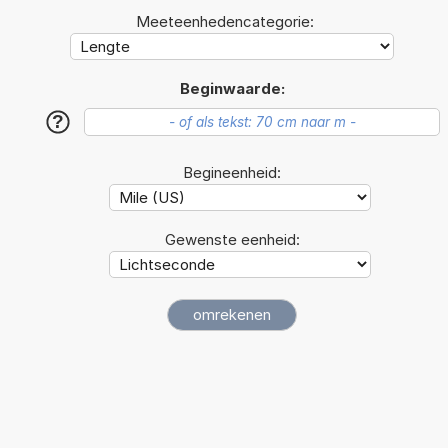
Meeteenhedencategorie:
Beginwaarde:
?
Begineenheid:
Gewenste eenheid: