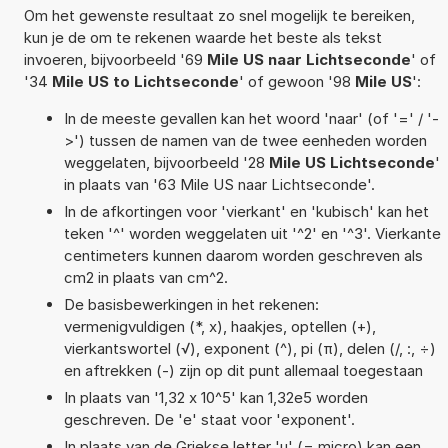
Om het gewenste resultaat zo snel mogelijk te bereiken,
kun je de om te rekenen waarde het beste als tekst
invoeren, bijvoorbeeld '69
Mile US naar Lichtseconde
' of
'34
Mile US to Lichtseconde
' of gewoon '98
Mile US
':
In de meeste gevallen kan het woord 'naar' (of '=' / '-
>') tussen de namen van de twee eenheden worden
weggelaten, bijvoorbeeld '28
Mile US Lichtseconde
'
in plaats van '63 Mile US naar Lichtseconde'.
In de afkortingen voor 'vierkant' en 'kubisch' kan het
teken '^' worden weggelaten uit '^2' en '^3'. Vierkante
centimeters kunnen daarom worden geschreven als
cm2 in plaats van cm^2.
De basisbewerkingen in het rekenen:
vermenigvuldigen (*, x), haakjes, optellen (+),
vierkantswortel (√), exponent (^), pi (π), delen (/, :, ÷)
en aftrekken (-) zijn op dit punt allemaal toegestaan
In plaats van '1,32 x 10^5' kan 1,32e5 worden
geschreven. De 'e' staat voor 'exponent'.
In plaats van de Griekse letter 'µ' (= micro) kan een