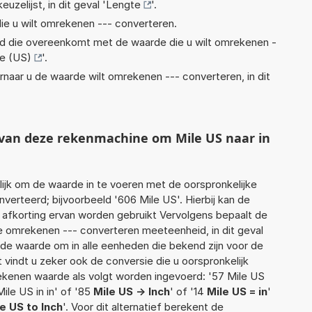
euzelijst, in dit geval '
Lengte
'.
ie u wilt omrekenen --- converteren.
eid die overeenkomt met de waarde die u wilt omrekenen -
le (US)
'.
rnaar u de waarde wilt omrekenen --- converteren, in dit
t van deze rekenmachine om Mile US naar in
jk om de waarde in te voeren met de oorspronkelijke
rteerd; bijvoorbeeld '606 Mile US'. Hierbij kan de
 afkorting ervan worden gebruikt Vervolgens bepaalt de
 omrekenen --- converteren meeteenheid, in dit geval
rde waarde om in alle eenheden die bekend zijn voor de
t vindt u zeker ook de conversie die u oorspronkelijk
rekenen waarde als volgt worden ingevoerd: '57 Mile US
Mile US in in' of '85
Mile US -> Inch
' of '14
Mile US = in
'
e US to Inch
'. Voor dit alternatief berekent de