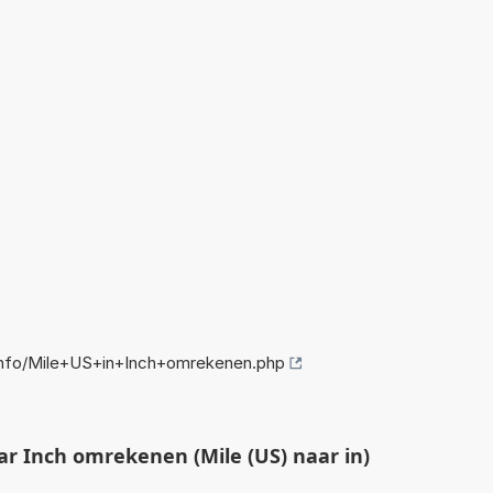
nfo/Mile+US+in+Inch+omrekenen.php
r Inch omrekenen (Mile (US) naar in)