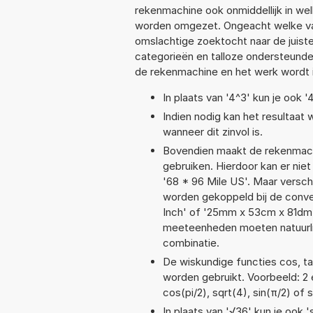
rekenmachine ook onmiddellijk in we
worden omgezet. Ongeacht welke va
omslachtige zoektocht naar de juiste 
categorieën en talloze ondersteund
de rekenmachine en het werk wordt 
In plaats van '4^3' kun je ook '
Indien nodig kan het resultaat
wanneer dit zinvol is.
Bovendien maakt de rekenmachi
gebruiken. Hierdoor kan er nie
'68 * 96 Mile US'. Maar versc
worden gekoppeld bij de convers
Inch' of '25mm x 53cm x 81dm
meeteenheden moeten natuurlijk
combinatie.
De wiskundige functies cos, tan
worden gebruikt. Voorbeeld: 2 e
cos(pi/2), sqrt(4), sin(π/2) of 
In plaats van '√36' kun je ook '