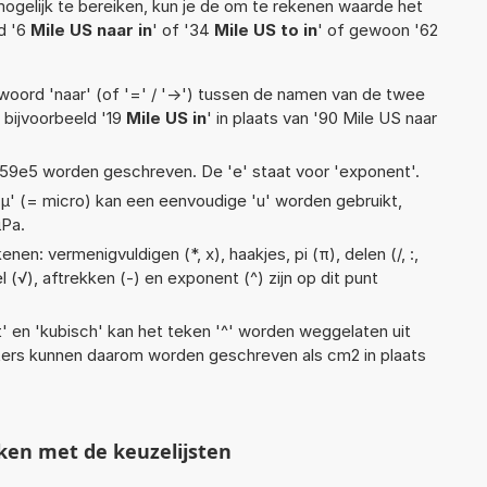
ogelijk te bereiken, kun je de om te rekenen waarde het
ld '6
Mile US naar in
' of '34
Mile US to in
' of gewoon '62
woord 'naar' (of '=' / '->') tussen de namen van de twee
bijvoorbeeld '19
Mile US in
' in plaats van '90 Mile US naar
 1,59e5 worden geschreven. De 'e' staat voor 'exponent'.
 'µ' (= micro) kan een eenvoudige 'u' worden gebruikt,
µPa.
en: vermenigvuldigen (*, x), haakjes, pi (π), delen (/, :,
l (√), aftrekken (-) en exponent (^) zijn op dit punt
t' en 'kubisch' kan het teken '^' worden weggelaten uit
eters kunnen daarom worden geschreven als cm2 in plaats
ken met de keuzelijsten