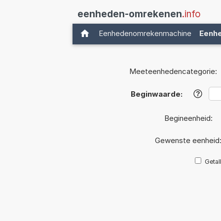
eenheden-omrekenen
.info
Eenhedenomrekenmachine
Eenh
Meeteenhedencategorie:
Beginwaarde:
?
Begineenheid:
Gewenste eenheid
Getal