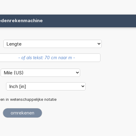
edenrekenmachine
:
len in wetenschappelijke notatie