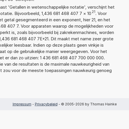
aast 'Getallen in wetenschappelijke notatie', verschijnt het
21
atie. Bijvoorbeeld, 1,436 681 468 407 7
×
10
. Voor
t getal gesegmenteerd in een exponent, hier 21, en het
81 468 407 7. Voor apparaten waarop de mogelijkheden voor
erkt is, zoals bijvoorbeeld bij zakrekenmachines, worden
1,436 681 468 407 7E+21. Dit maakt met name zeer grote
elijker leesbaar. Indien op deze plaats geen vinkje is
taat op de gebruikelijke manier weergegeven. Voor het
t er dan zo uitzien: 1 436 681 468 407 700 000 000.
ie van de resultaten is de maximale nauwkeurigheid van
Dat zou voor de meeste toepassingen nauwkeurig genoeg
Impressum
-
Privacybeleid
- © 2005-2026 by Thomas Hainke