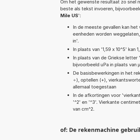
Om het gewenste resultaat zo snel m
beste als tekst invoeren, bijvoorbee
Mile US
':
In de meeste gevallen kan het 
eenheden worden weggelaten, 
in'.
In plaats van '1,59 x 10^5' kan
In plaats van de Griekse letter
bijvoorbeeld uPa in plaats van 
De basisbewerkingen in het reken
÷), optellen (+), vierkantsworte
allemaal toegestaan
In de afkortingen voor 'vierkan
'^2' en '^3'. Vierkante centim
van cm^2.
of: De rekenmachine gebrui