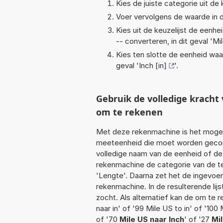
Kies de juiste categorie uit de k
Voer vervolgens de waarde in d
Kies uit de keuzelijst de eenh
-- converteren, in dit geval '
Mi
Kies ten slotte de eenheid waa
geval '
Inch [in]
'.
Gebruik de volledige krach
om te rekenen
Met deze rekenmachine is het mogeli
meeteenheid die moet worden geconve
volledige naam van de eenheid of de
rekenmachine de categorie van de te
'Lengte'. Daarna zet het de ingevoe
rekenmachine. In de resulterende lijs
zocht. Als alternatief kan de om te 
naar in' of '99 Mile US to in' of '100 
of '70
Mile US naar Inch
' of '27
Mil