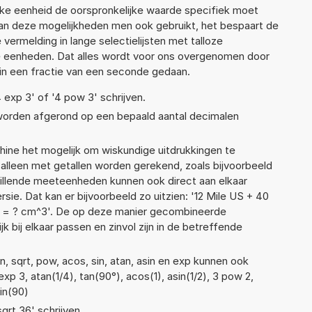
lke eenheid de oorspronkelijke waarde specifiek moet
n deze mogelijkheden men ook gebruikt, het bespaart de
vermelding in lange selectielijsten met talloze
e eenheden. Dat alles wordt voor ons overgenomen door
in een fractie van een seconde gedaan.
4 exp 3' of '4 pow 3' schrijven.
 worden afgerond op een bepaald aantal decimalen
ne het mogelijk om wiskundige uitdrukkingen te
t alleen met getallen worden gerekend, zoals bijvoorbeeld
hillende meeteenheden kunnen ook direct aan elkaar
ie. Dat kan er bijvoorbeeld zo uitzien: '12 Mile US + 40
 = ? cm^3'. De op deze manier gecombineerde
 bij elkaar passen en zinvol zijn in de betreffende
, sqrt, pow, acos, sin, atan, asin en exp kunnen ook
xp 3, atan(1/4), tan(90°), acos(1), asin(1/2), 3 pow 2,
sin(90)
sqrt 36' schrijven.