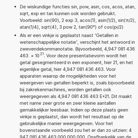
De wiskundige functies sin, pow, asin, cos, acos, atan,
sqrt, exp en tan kunnen ook worden gebruikt.
Voorbeeld: sin(90), 2 exp 3, acos(1), asin(1/2), sin(π/2),
atan(1/4), sqrt(4), 3 pow 2, tan(90°) of cos(pi/2)
Als er een vinkje is geplaatst naast 'Getallen in
wetenschappelijke notatie', verschijnt het antwoord in
zwevendekommanotatie. Bijvoorbeeld, 4,947 081 436
21
463
×
10
. Voor deze presentatievorm wordt het
getal gesegmenteerd in een exponent, hier 21, en het
eigenlijke getal, hier 4,947 081 436 463. Voor
apparaten waarop de mogelijkheden voor het
weergeven van getallen beperkt is, zoals bijvoorbeeld
bij zakrekenmachines, worden getallen ook
weergegeven als 4,947 081 436 463 E+21. Dit maakt
met name zeer grote en zeer kleine aantallen
gemakkelijker leesbaar. Indien op deze plaats geen
vinkje is geplaatst, dan wordt het resultaat op de
gebruikelijke manier weergegeven. Voor het
bovenstaande voorbeeld zou het er dan zo uitzien: 4
947 081 436 463 000 000 000. Onafhankelijk van de