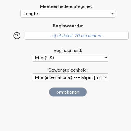
Meeteenhedencategorie:
Beginwaarde:
?
Begineenheid:
Gewenste eenheid: