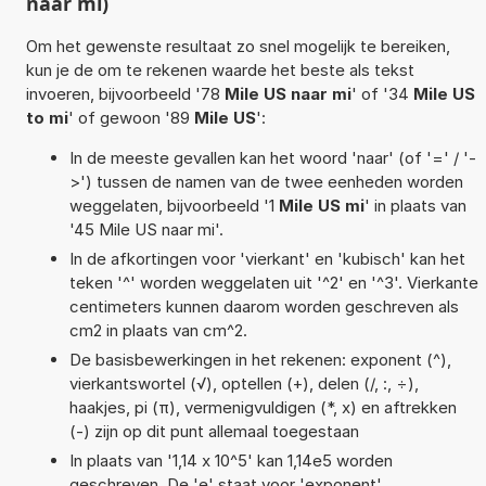
naar mi)
Om het gewenste resultaat zo snel mogelijk te bereiken,
kun je de om te rekenen waarde het beste als tekst
invoeren, bijvoorbeeld '78
Mile US naar mi
' of '34
Mile US
to mi
' of gewoon '89
Mile US
':
In de meeste gevallen kan het woord 'naar' (of '=' / '-
>') tussen de namen van de twee eenheden worden
weggelaten, bijvoorbeeld '1
Mile US mi
' in plaats van
'45 Mile US naar mi'.
In de afkortingen voor 'vierkant' en 'kubisch' kan het
teken '^' worden weggelaten uit '^2' en '^3'. Vierkante
centimeters kunnen daarom worden geschreven als
cm2 in plaats van cm^2.
De basisbewerkingen in het rekenen: exponent (^),
vierkantswortel (√), optellen (+), delen (/, :, ÷),
haakjes, pi (π), vermenigvuldigen (*, x) en aftrekken
(-) zijn op dit punt allemaal toegestaan
In plaats van '1,14 x 10^5' kan 1,14e5 worden
geschreven. De 'e' staat voor 'exponent'.