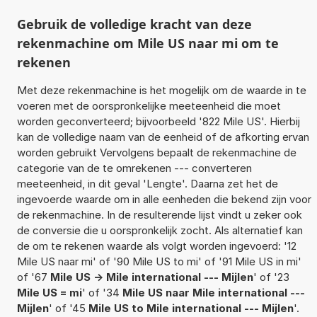
Gebruik de volledige kracht van deze
rekenmachine om Mile US naar mi om te
rekenen
Met deze rekenmachine is het mogelijk om de waarde in te
voeren met de oorspronkelijke meeteenheid die moet
worden geconverteerd; bijvoorbeeld '822 Mile US'. Hierbij
kan de volledige naam van de eenheid of de afkorting ervan
worden gebruikt Vervolgens bepaalt de rekenmachine de
categorie van de te omrekenen --- converteren
meeteenheid, in dit geval 'Lengte'. Daarna zet het de
ingevoerde waarde om in alle eenheden die bekend zijn voor
de rekenmachine. In de resulterende lijst vindt u zeker ook
de conversie die u oorspronkelijk zocht. Als alternatief kan
de om te rekenen waarde als volgt worden ingevoerd: '12
Mile US naar mi' of '90 Mile US to mi' of '91 Mile US in mi'
of '67
Mile US -> Mile international --- Mijlen
' of '23
Mile US = mi
' of '34
Mile US naar Mile international ---
Mijlen
' of '45
Mile US to Mile international --- Mijlen
'.